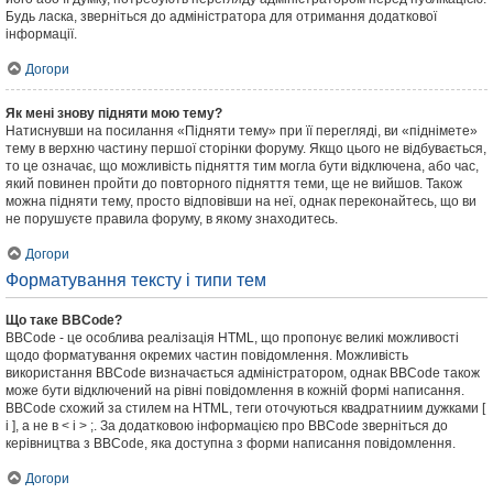
Будь ласка, зверніться до адміністратора для отримання додаткової
інформації.
Догори
Як мені знову підняти мою тему?
Натиснувши на посилання «Підняти тему» при її перегляді, ви «піднімете»
тему в верхню частину першої сторінки форуму. Якщо цього не відбувається,
то це означає, що можливість підняття тим могла бути відключена, або час,
який повинен пройти до повторного підняття теми, ще не вийшов. Також
можна підняти тему, просто відповівши на неї, однак переконайтесь, що ви
не порушуєте правила форуму, в якому знаходитесь.
Догори
Форматування тексту і типи тем
Що таке BBCode?
BBCode - це особлива реалізація HTML, що пропонує великі можливості
щодо форматування окремих частин повідомлення. Можливість
використання BBCode визначається адміністратором, однак BBCode також
може бути відключений на рівні повідомлення в кожній формі написання.
BBCode схожий за стилем на HTML, теги оточуються квадратниим дужками [
і ], а не в < і > ;. За додатковою інформацією про BBCode зверніться до
керівництва з BBCode, яка доступна з форми написання повідомлення.
Догори