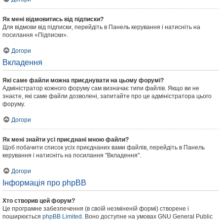
Як мені відмовитись від підписки?
Для відмови від підписки, перейдіть в Панель керування і натисніть на
посилання «Підписки».
Догори
Вкладення
Які саме файли можна приєднувати на цьому форумі?
Адміністратор кожного форуму сам визначає типи файлів. Якщо ви не
знаєте, які саме файли дозволені, запитайте про це адміністратора цього
форуму.
Догори
Як мені знайти усі приєднані мною файли?
Щоб побачити список усіх приєднаних вами файлів, перейдіть в Панель
керування і натисніть на посилання "Вкладення".
Догори
Інформація про phpBB
Хто створив цей форум?
Це програмне забезпечення (в своїй незміненій формі) створене і
поширюється
phpBB Limited
. Воно доступне на умовах GNU General Public