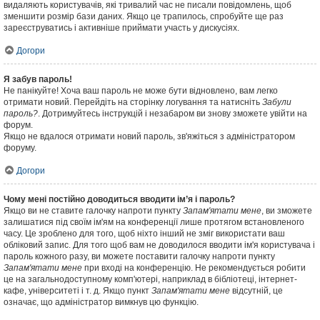
видаляють користувачів, які тривалий час не писали повідомлень, щоб
зменшити розмір бази даних. Якщо це трапилось, спробуйте ще раз
зареєструватись і активніше приймати участь у дискусіях.
Догори
Я забув пароль!
Не панікуйте! Хоча ваш пароль не може бути відновлено, вам легко
отримати новий. Перейдіть на сторінку логування та натисніть
Забули
пароль?
. Дотримуйтесь інструкцій і незабаром ви знову зможете увійти на
форум.
Якщо не вдалося отримати новий пароль, зв'яжіться з адміністратором
форуму.
Догори
Чому мені постійно доводиться вводити ім’я і пароль?
Якщо ви не ставите галочку напроти пункту
Запам'ятати мене
, ви зможете
залишатися під своїм ім'ям на конференції лише протягом встановленого
часу. Це зроблено для того, щоб ніхто інший не зміг використати ваш
обліковий запис. Для того щоб вам не доводилося вводити ім'я користувача і
пароль кожного разу, ви можете поставити галочку напроти пункту
Запам'ятати мене
при вході на конференцію. Не рекомендується робити
це на загальнодоступному комп'ютері, наприклад в бібліотеці, інтернет-
кафе, університеті і т. д. Якщо пункт
Запам'ятати мене
відсутній, це
означає, що адміністратор вимкнув цю функцію.