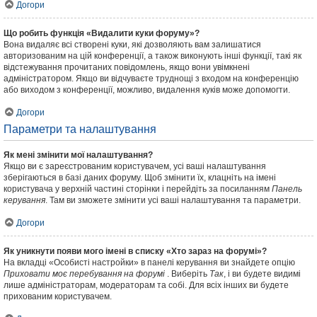
Догори
Що робить функція «Видалити куки форуму»?
Вона видаляє всі створені куки, які дозволяють вам залишатися
авторизованим на цій конференції, а також виконують інші функції, такі як
відстежування прочитаних повідомлень, якщо вони увімкнені
адміністратором. Якщо ви відчуваєте труднощі з входом на конференцію
або виходом з конференції, можливо, видалення куків може допомогти.
Догори
Параметри та налаштування
Як мені змінити мої налаштування?
Якщо ви є зареєстрованим користувачем, усі ваші налаштування
зберігаються в базі даних форуму. Щоб змінити їх, клацніть на імені
користувача у верхній частині сторінки і перейдіть за посиланням
Панель
керування
. Там ви зможете змінити усі ваші налаштування та параметри.
Догори
Як уникнути появи мого імені в списку «Хто зараз на форумі»?
На вкладці «Особисті настройки» в панелі керування ви знайдете опцію
Приховати моє перебування на форумі
. Виберіть
Так
, і ви будете видимі
лише адміністраторам, модераторам та собі. Для всіх інших ви будете
прихованим користувачем.