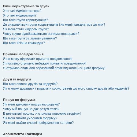
Рівні користувачів та групи
Хто такі Адміністратори?
Хто такі модератори?
Що таке групи користувачів?
Де знаходяться групи користувачів і як мені приєднатись до них?
Як мені стати Лідером групи?
Чому групи відображаються різними кольорами?
Що таке група за замовчуванням?
Що таке «Наша команда»?
Приватні повідомлення
Я не можу відсилати приватні повідомлення!
Я постійно отримую небажані приватні повідомлення!
Я отримав спам або образливий email від когось із цього форуму!
Друзі та недруги
Що таке список друзів та недругів?
Як я можу додавати / видаляти користувачів до мого списку друзів або недругів?
Пошук по форумах
Як мені здійснити пошук на форумі?
Чому мій пошук не дає результатів?
В результаті пошуку я отримав порожню сторінку!
Як мені знайти учасників форуму?
Як мені знайти власні повідомлення та теми?
Абонементи і закладки