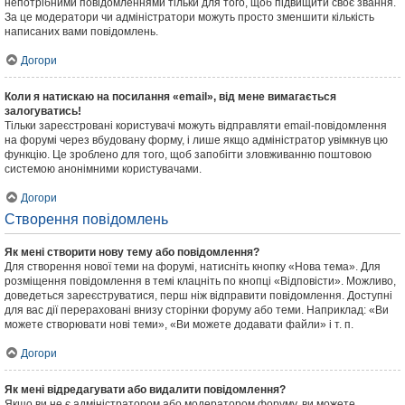
непотрібними повідомленнями тільки для того, щоб підвищити своє звання.
За це модератори чи адміністратори можуть просто зменшити кількість
написаних вами повідомлень.
Догори
Коли я натискаю на посилання «email», від мене вимагається
залогуватись!
Тільки зареєстровані користувачі можуть відправляти email-повідомлення
на форумі через вбудовану форму, і лише якщо адміністратор увімкнув цю
функцію. Це зроблено для того, щоб запобігти зловживанню поштовою
системою анонімними користувачами.
Догори
Створення повідомлень
Як мені створити нову тему або повідомлення?
Для створення нової теми на форумі, натисніть кнопку «Нова тема». Для
розміщення повідомлення в темі клацніть по кнопці «Відповісти». Можливо,
доведеться зареєструватися, перш ніж відправити повідомлення. Доступні
для вас дії перераховані внизу сторінки форуму або теми. Наприклад: «Ви
можете створювати нові теми», «Ви можете додавати файли» і т. п.
Догори
Як мені відредагувати або видалити повідомлення?
Якщо ви не є адміністратором або модератором форуму, ви можете