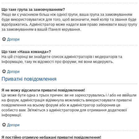
Що таке група за замовчуванням?
Якщо ви є учасником більш ніж однієї групи, ваша група за замовчуванням
буде використовуватися для того, щоб визначити, який колір та звання буде
відображатись. Адміністратор може надати вам право змінювати вашу групу
за замовчуванням в вашій Панелі керування.
Догори
Що таке «Наша команда»?
На цій сторінці ви знайдете список адміністраторів і модераторів та
інформацію, таку як відомості про форуми, які вони модерують.
Догори
Приватні повідомлення
Я не можу відсилати приватні повідомлення!
Це може бути одна з трьох причин: ви не зареєструвались і / або не ввійшли
на форум, адміністрація відімкнула можливість використовувати приватні
повідомлення на всьому форумі або ж адміністратор заборонив це
особисто вам. Зв'яжіться з адміністратором для отримання додаткової
інформації.
Догори
Я постійно отримую небажані приватні повідомлення!