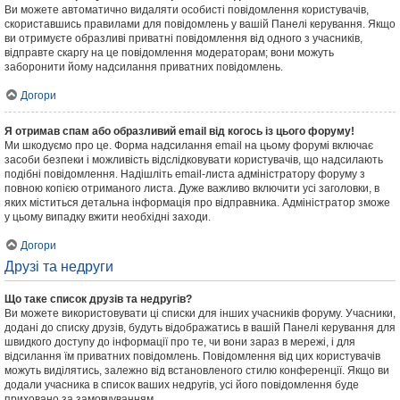
Ви можете автоматично видаляти особисті повідомлення користувачів,
скориставшись правилами для повідомлень у вашій Панелі керування. Якщо
ви отримуєте образливі приватні повідомлення від одного з учасників,
відправте скаргу на це повідомлення модераторам; вони можуть
заборонити йому надсилання приватних повідомлень.
Догори
Я отримав спам або образливий email від когось із цього форуму!
Ми шкодуємо про це. Форма надсилання email на цьому форумі включає
засоби безпеки і можливість відслідковувати користувачів, що надсилають
подібні повідомлення. Надішліть email-листа адміністратору форуму з
повною копією отриманого листа. Дуже важливо включити усі заголовки, в
яких міститься детальна інформація про відправника. Адміністратор зможе
у цьому випадку вжити необхідні заходи.
Догори
Друзі та недруги
Що таке список друзів та недругів?
Ви можете використовувати ці списки для інших учасників форуму. Учасники,
додані до списку друзів, будуть відображатись в вашій Панелі керування для
швидкого доступу до інформації про те, чи вони зараз в мережі, і для
відсилання їм приватних повідомлень. Повідомлення від цих користувачів
можуть виділятись, залежно від встановленого стилю конференції. Якщо ви
додали учасника в список ваших недругів, усі його повідомлення буде
приховано за замовчуванням.