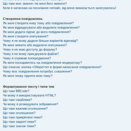
Що таке моє звання і як мені його змінити?
Коли я натискаю на посилання «email», від мене вимагається залогуватись!
Створення повідомлень
Як мені створити нову тему або повідомлення?
Як мені відредагувати або видалити повідомлення?
Як мені додати підпис до мого повідомлення?
Як мені створити опитування?
Чому я не можу додати більше варіантів відповіді?
Як мені змінити або видалити опитування?
Чому я не маю доступу до форуму?
Чому я не можу приєднувати файли?
Чому я отримав попередження?
Як мені поскаржитись на повідомлення модератору?
Що означає кнопка «Зберегти» в формі написання повідомлення?
Чому моє повідомлення потребує схвалення?
Як мені знову підняти мою тему?
Форматування тексту і типи тем
Що таке BBCode?
Чи можу я використовувати HTML?
Що таке смайлики?
Чи можу я розміщувати зображення?
Що таке важливі оголошення?
Що таке оголошення?
Що таке прикріплені теми?
Що таке закриті теми?
Що таке значок теми?