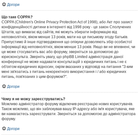
Догори
Що таке COPPA?
COPPA (Children's Online Privacy Protection Act of 1998), або Акт про захист
конфіденційності дитини в інтернеті від 1998 року - це закон Сполучених
Штатів, що вимагає від сайтів, які можуть збирати інформацію від
неповнолітніх, віком менше 13 років, мати на це письмову згоду батьків.
Припустимо й інше підтвердження що опікуни дозволяють збір особистої
інформації від неповнолітніх, віком менше 13 років. Якщо ви не впевнені, чи
це може стосуватить вас або форуму, зверніться за допомогою до
юрисконсульта. Зверніть увагу, що phpBB Limited адміністрація даної
конференції не може надавати консультацій з юридичних питань і не є
об'єктом юридичних відносин, окрім вказаних у відповіді на питання "З ким
мені зв'язатись з питань некоректного використання і / або юридичних
питань, пов'язаних з цим форумом?".
Догори
Чому я не можу зареєструватись?
Можливо адміністратор форуму відключив реєстрацію нових користувачів.
Також можливо, що він заблокував вашу IP-адресу або ім'я користувача, яке
ви намагаєтесь зареєструвати. Зверніться за допомогою до адміністратора
форуму.
Догори