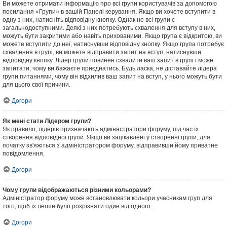
Ви можете отримати інформацію про всі групи користувачів за допомогою
посилання «Групи» в вашій Панелі керування. Якщо ви хочете вступити в
одну з них, натисніть відповідну кнопку. Однак не всі групи є
загальнодоступними. Деякі з них потребують схвалення для вступу в них,
можуть бути закритими або навіть прихованими. Якщо група є відкритою, ви
можете вступити до неї, натиснувши відповідну кнопку. Якщо група потребує
схвалення в групі, ви можете відправити запит на вступ, натиснувши
відповідну кнопку. Лідер групи повинен схвалити ваш запит в групі і може
запитати, чому ви бажаєте приєднатись. Будь ласка, не діставайте лідера
групи питаннями, чому він відхилив ваш запит на вступ, у нього можуть бути
для цього свої причини.
Догори
Як мені стати Лідером групи?
Як правило, лідерів призначають адмінастратори форуму, під час їх
створення відповідної групи. Якщо ви зацікавлені у створенні групи, для
початку зв'яжіться з адміністратором форуму, відправивши йому приватне
повідомлення.
Догори
Чому групи відображаються різними кольорами?
Адміністратор форуму може встановлювати кольори учасникам груп для
того, щоб їх легше було розрізняти один від одного.
Догори