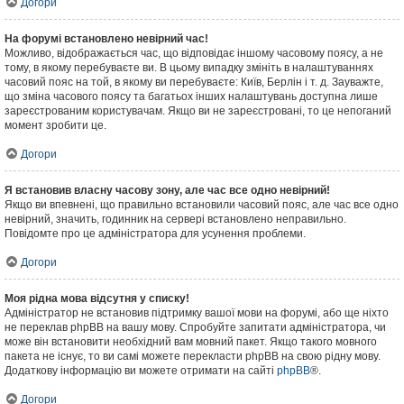
Догори
На форумі встановлено невірний час!
Можливо, відображається час, що відповідає іншому часовому поясу, а не
тому, в якому перебуваєте ви. В цьому випадку змініть в налаштуваннях
часовий пояс на той, в якому ви перебуваєте: Київ, Берлін і т. д. Зауважте,
що зміна часового поясу та багатьох інших налаштувань доступна лише
зареєстрованим користувачам. Якщо ви не зареєстровані, то це непоганий
момент зробити це.
Догори
Я встановив власну часову зону, але час все одно невірний!
Якщо ви впевнені, що правильно встановили часовий пояс, але час все одно
невірний, значить, годинник на сервері встановлено неправильно.
Повідомте про це адміністратора для усунення проблеми.
Догори
Моя рідна мова відсутня у списку!
Адміністратор не встановив підтримку вашої мови на форумі, або ще ніхто
не переклав phpBB на вашу мову. Спробуйте запитати адміністратора, чи
може він встановити необхідний вам мовний пакет. Якщо такого мовного
пакета не існує, то ви самі можете перекласти phpBB на свою рідну мову.
Додаткову інформацію ви можете отримати на сайті
phpBB
®.
Догори