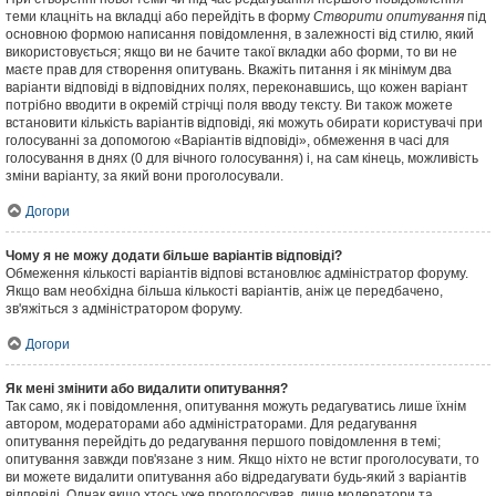
теми клацніть на вкладці або перейдіть в форму
Створити опитування
під
основною формою написання повідомлення, в залежності від стилю, який
використовується; якщо ви не бачите такої вкладки або форми, то ви не
маєте прав для створення опитувань. Вкажіть питання і як мінімум два
варіанти відповіді в відповідних полях, переконавшись, що кожен варіант
потрібно вводити в окремій стрічці поля вводу тексту. Ви також можете
встановити кількість варіантів відповіді, які можуть обирати користувачі при
голосуванні за допомогою «Варіантів відповіді», обмеження в часі для
голосування в днях (0 для вічного голосування) і, на сам кінець, можливість
зміни варіанту, за який вони проголосували.
Догори
Чому я не можу додати більше варіантів відповіді?
Обмеження кількості варіантів відпові встановлює адміністратор форуму.
Якщо вам необхідна більша кількості варіантів, аніж це передбачено,
зв'яжіться з адміністратором форуму.
Догори
Як мені змінити або видалити опитування?
Так само, як і повідомлення, опитування можуть редагуватись лише їхнім
автором, модераторами або адміністраторами. Для редагування
опитування перейдіть до редагування першого повідомлення в темі;
опитування завжди пов'язане з ним. Якщо ніхто не встиг проголосувати, то
ви можете видалити опитування або відредагувати будь-який з варіантів
відповіді. Однак якщо хтось уже проголосував, лише модератори та