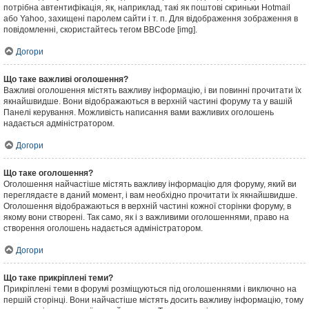
потрібна автентифікація, як, наприклад, такі як поштові скриньки Hotmail
або Yahoo, захищені паролем сайти і т. п. Для відображення зображення в
повідомленні, скористайтесь тегом BBCode [img].
Догори
Що таке важливі оголошення?
Важливі оголошення містять важливу інформацію, і ви повинні прочитати їх
якнайшвидше. Вони відображаються в верхній частині форуму та у вашій
Панелі керування. Можливість написання вами важливих оголошень
надається адміністратором.
Догори
Що таке оголошення?
Оголошення найчастіше містять важливу інформацію для форуму, який ви
переглядаєте в даний момент, і вам необхідно прочитати їх якнайшвидше.
Оголошення відображаються в верхній частині кожної сторінки форуму, в
якому вони створені. Так само, як і з важливими оголошеннями, право на
створення оголошень надається адміністратором.
Догори
Що таке прикріплені теми?
Прикріплені теми в форумі розміщуються під оголошеннями і виключно на
першій сторінці. Вони найчастіше містять досить важливу інформацію, тому