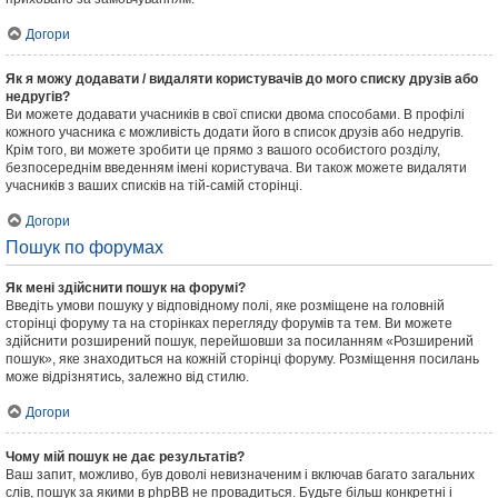
Догори
Як я можу додавати / видаляти користувачів до мого списку друзів або
недругів?
Ви можете додавати учасників в свої списки двома способами. В профілі
кожного учасника є можливість додати його в список друзів або недругів.
Крім того, ви можете зробити це прямо з вашого особистого розділу,
безпосереднім введенням імені користувача. Ви також можете видаляти
учасників з ваших списків на тій-самій сторінці.
Догори
Пошук по форумах
Як мені здійснити пошук на форумі?
Введіть умови пошуку у відповідному полі, яке розміщене на головній
сторінці форуму та на сторінках перегляду форумів та тем. Ви можете
здійснити розширений пошук, перейшовши за посиланням «Розширений
пошук», яке знаходиться на кожній сторінці форуму. Розміщення посилань
може відрізнятись, залежно від стилю.
Догори
Чому мій пошук не дає результатів?
Ваш запит, можливо, був доволі невизначеним і включав багато загальних
слів, пошук за якими в phpBB не провадиться. Будьте більш конкретні і