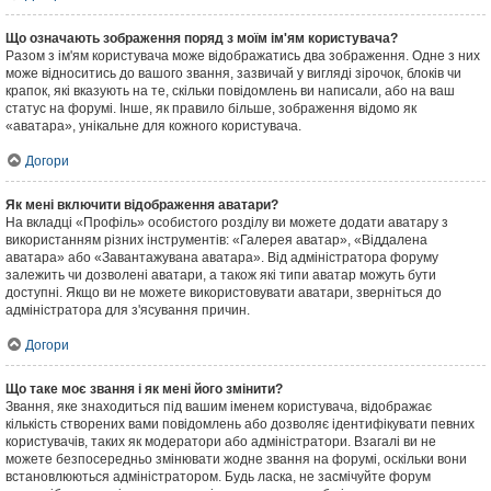
Що означають зображення поряд з моїм ім'ям користувача?
Разом з ім'ям користувача може відображатись два зображення. Одне з них
може відноситись до вашого звання, зазвичай у вигляді зірочок, блоків чи
крапок, які вказують на те, скільки повідомлень ви написали, або на ваш
статус на форумі. Інше, як правило більше, зображення відомо як
«аватара», унікальне для кожного користувача.
Догори
Як мені включити відображення аватари?
На вкладці «Профіль» особистого розділу ви можете додати аватару з
використанням різних інструментів: «Галерея аватар», «Віддалена
аватара» або «Завантажувана аватара». Від адміністратора форуму
залежить чи дозволені аватари, а також які типи аватар можуть бути
доступні. Якщо ви не можете використовувати аватари, зверніться до
адміністратора для з'ясування причин.
Догори
Що таке моє звання і як мені його змінити?
Звання, яке знаходиться під вашим іменем користувача, відображає
кількість створених вами повідомлень або дозволяє ідентифікувати певних
користувачів, таких як модератори або адміністратори. Взагалі ви не
можете безпосередньо змінювати жодне звання на форумі, оскільки вони
встановлюються адміністратором. Будь ласка, не засмічуйте форум