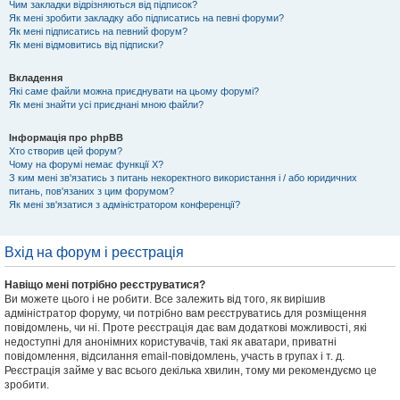
Чим закладки відрізняються від підписок?
Як мені зробити закладку або підписатись на певні форуми?
Як мені підписатись на певний форум?
Як мені відмовитись від підписки?
Вкладення
Які саме файли можна приєднувати на цьому форумі?
Як мені знайти усі приєднані мною файли?
Інформація про phpBB
Хто створив цей форум?
Чому на форумі немає функції X?
З ким мені зв'язатись з питань некоректного використання і / або юридичних
питань, пов'язаних з цим форумом?
Як мені зв'язатися з адміністратором конференції?
Вхід на форум і реєстрація
Навіщо мені потрібно реєструватися?
Ви можете цього і не робити. Все залежить від того, як вирішив
адміністратор форуму, чи потрібно вам реєструватись для розміщення
повідомлень, чи ні. Проте реєстрація дає вам додаткові можливості, які
недоступні для анонімних користувачів, такі як аватари, приватні
повідомлення, відсилання email-повідомлень, участь в групах і т. д.
Реєстрація займе у вас всього декілька хвилин, тому ми рекомендуємо це
зробити.