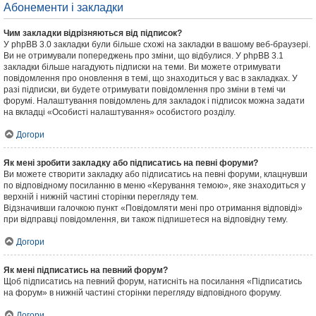
Абонементи і закладки
Чим закладки відрізняються від підписок?
У phpBB 3.0 закладки були більше схожі на закладки в вашому веб-браузері.
Ви не отримували попереджень про зміни, що відбулися. У phpBB 3.1
закладки більше нагадують підписки на теми. Ви можете отримувати
повідомлення про оновлення в темі, що знаходиться у вас в закладках. У
разі підписки, ви будете отримувати повідомлення про зміни в темі чи
форумі. Налаштування повідомлень для закладок і підписок можна задати
на вкладці «Особисті налаштування» особистого розділу.
Догори
Як мені зробити закладку або підписатись на певні форуми?
Ви можете створити закладку або підписатись на певні форуми, клацнувши
по відповідному посиланню в меню «Керування темою», яке знаходиться у
верхній і нижній частині сторінки перегляду тем.
Відзначивши галочкою пункт «Повідомляти мені про отримання відповіді»
при відправці повідомлення, ви також підпишетеся на відповідну тему.
Догори
Як мені підписатись на певний форум?
Щоб підписатись на певний форум, натисніть на посилання «Підписатись
на форум» в нижній частині сторінки перегляду відповідного форуму.
Догори