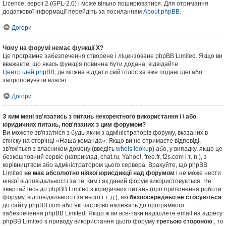
Licence, версії 2 (GPL-2.0) і може вільно поширюватися. Для отримання
додаткової інформації перейдіть за посиланням
About phpBB
.
Догори
Чому на форумі немає функції X?
Це програмне забезпечення створене і ліцензоване phpBB Limited. Якщо ви
вважаєте, що якась функція повинна бути додана, відвідайте
Центр ідей phpBB
, де можна віддати свій голос за вже подані ідеї або
запропонувати власні.
Догори
З ким мені зв'язатись з питань некоректного використання і / або
юридичних питань, пов'язаних з цим форумом?
Ви можете зв'язатися з будь-яким з адміністраторів форуму, вказаних в
списку на сторінці «Наша команда». Якщо ви не отримаєте відповіді,
зв'яжіться з власником домену (введіть
whois lookup
) або, у випадку, якщо це
безкоштовний сервіс (наприклад, chat.ru, Yahoo!, free.fr, f2s.com і т. п.), з
керівництвом або адміністратором цього сервера. Врахуйте, що phpBB
Limited
не має абсолютно ніякої юрисдикції над форумом
і не може нести
ніякої відповідальності за те, ким і як даний форум використовується. Не
звертайтесь до phpBB Limited з юридичних питань (про припинення роботи
форуму, відповідальності за нього і т. д.), які
безпосередньо не стосуються
до сайту phpBB.com або які частково належать до програмного
забезпечення phpBB Limited. Якщо ж ви все-таки надішлете email на адресу
phpBB Limited з приводу використання цього форуму
третьою стороною
, то