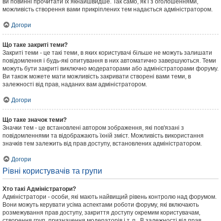
ви повинні прочитати їх якнайшвидше. Так само, як і з оголошеннями,
можливість створення вами прикріплених тем надається адміністратором.
Догори
Що таке закриті теми?
Закриті теми - це такі теми, в яких користувачі більше не можуть залишати
повідомлення і будь-які опитування в них автоматично завершуються. Теми
можуть бути закриті виключно модераторами або адміністраторами форуму.
Ви також можете мати можливість закривати створені вами теми, в
залежності від прав, наданих вам адміністратором.
Догори
Що таке значок теми?
Значки тем - це встановлені автором зображення, які пов'язані з
повідомленнями та відображають їхній зміст. Можливість використання
значків тем залежить від прав доступу, встановлених адміністратором.
Догори
Рівні користувачів та групи
Хто такі Адміністратори?
Адміністратори - особи, які мають найвищий рівень контролю над форумом.
Вони можуть керувати усіма аспектами роботи форуму, які включають
розмежування прав доступу, закриття доступу окремим користувачам,
створення груп, призначення модераторів і т. п., В залежності від прав,