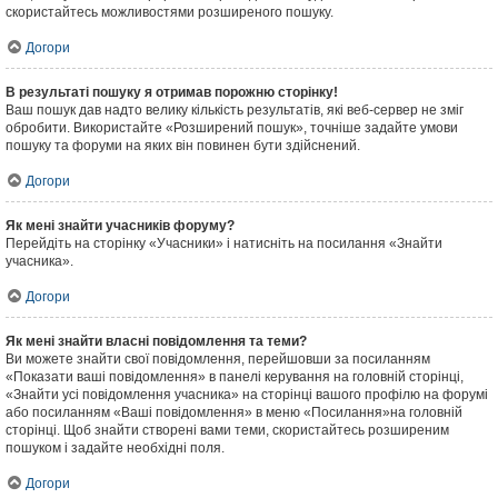
скористайтесь можливостями розширеного пошуку.
Догори
В результаті пошуку я отримав порожню сторінку!
Ваш пошук дав надто велику кількість результатів, які веб-сервер не зміг
обробити. Використайте «Розширений пошук», точніше задайте умови
пошуку та форуми на яких він повинен бути здійснений.
Догори
Як мені знайти учасників форуму?
Перейдіть на сторінку «Учасники» і натисніть на посилання «Знайти
учасника».
Догори
Як мені знайти власні повідомлення та теми?
Ви можете знайти свої повідомлення, перейшовши за посиланням
«Показати ваші повідомлення» в панелі керування на головній сторінці,
«Знайти усі повідомлення учасника» на сторінці вашого профілю на форумі
або посиланням «Ваші повідомлення» в меню «Посилання»на головній
сторінці. Щоб знайти створені вами теми, скористайтесь розширеним
пошуком і задайте необхідні поля.
Догори