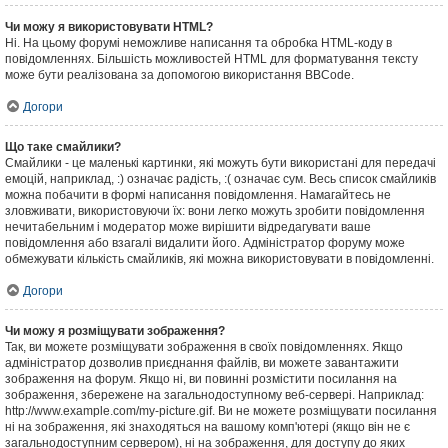
Чи можу я використовувати HTML?
Ні. На цьому форумі неможливе написання та обробка HTML-коду в
повідомленнях. Більшість можливостей HTML для форматування тексту
може бути реалізована за допомогою використання BBCode.
Догори
Що таке смайлики?
Смайлики - це маленькі картинки, які можуть бути використані для передачі
емоцій, наприклад, :) означає радість, :( означає сум. Весь список смайликів
можна побачити в формі написання повідомлення. Намагайтесь не
зловживати, використовуючи їх: вони легко можуть зробити повідомлення
нечитабельним і модератор може вирішити відредагувати ваше
повідомлення або взагалі видалити його. Адміністратор форуму може
обмежувати кількість смайликів, які можна використовувати в повідомленні.
Догори
Чи можу я розміщувати зображення?
Так, ви можете розміщувати зображення в своїх повідомленнях. Якщо
адміністратор дозволив приєднання файлів, ви можете завантажити
зображення на форум. Якщо ні, ви повинні розмістити посилання на
зображення, збережене на загальнодоступному веб-сервері. Наприклад:
http://www.example.com/my-picture.gif. Ви не можете розміщувати посилання
ні на зображення, які знаходяться на вашому комп'ютері (якщо він не є
загальнодоступним сервером), ні на зображення, для доступу до яких