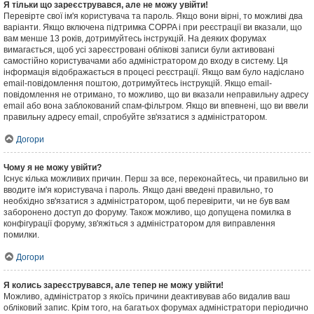
Я тільки що зареєструвався, але не можу увійти!
Перевірте свої ім'я користувача та пароль. Якщо вони вірні, то можливі два
варіанти. Якщо включена підтримка COPPA і при реєстрації ви вказали, що
вам менше 13 років, дотримуйтесь інструкцій. На деяких форумах
вимагається, щоб усі зареєстровані облікові записи були активовані
самостійно користувачами або адміністратором до входу в систему. Ця
інформація відображається в процесі реєстрації. Якщо вам було надіслано
email-повідомлення поштою, дотримуйтесь інструкцій. Якщо email-
повідомлення не отримано, то можливо, що ви вказали неправильну адресу
email або вона заблокований спам-фільтром. Якщо ви впевнені, що ви ввели
правильну адресу email, спробуйте зв'язатися з адміністратором.
Догори
Чому я не можу увійти?
Існує кілька можливих причин. Перш за все, переконайтесь, чи правильно ви
вводите ім'я користувача і пароль. Якщо дані введені правильно, то
необхідно зв'язатися з адміністратором, щоб перевірити, чи не був вам
заборонено доступ до форуму. Також можливо, що допущена помилка в
конфігурації форуму, зв'яжіться з адміністратором для виправлення
помилки.
Догори
Я колись зареєструвався, але тепер не можу увійти!
Можливо, адміністратор з якоїсь причини деактивував або видалив ваш
обліковий запис. Крім того, на багатьох форумах адміністратори періодично