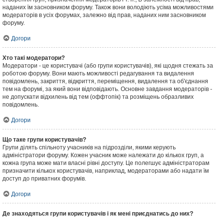
наданих їм засновником форуму. Також вони володіють усіма можливостями
модераторів в усіх форумах, залежно від прав, наданих ним засновником
форуму.
Догори
Хто такі модератори?
Модератори - це користувачі (або групи користувачів), які щодня стежать за
роботою форуму. Вони мають можливості редагування та видалення
повідомлень, закриття, відкриття, переміщення, видалення та об'єднання
тем на форумі, за який вони відповідають. Основне завдання модераторів -
не допускати відхилень від тем (оффтопік) та розміщень образливих
повідомлень.
Догори
Що таке групи користувачів?
Групи ділять спільноту учасників на підрозділи, якими керують
адміністратори форуму. Кожен учасник може належати до кількох груп, а
кожна група може мати власні рівні доступу. Це полегшує адміністраторам
призначити кількох користувачів, наприклад, модераторами або надати їм
доступ до приватних форумів.
Догори
Де знаходяться групи користувачів і як мені приєднатись до них?