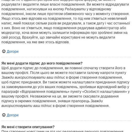
редагувати і видаляти лише власні повідомлення. Ви можете відредагувати
повідомлення, натиснувши на кнопку
Редагувати
у відповідному
повідомленні, інколи лише протягом обмеженого часу з моменту створення.
Якщо хтось вже відповів на повідомлення, то під ним з'явиться невеличкий
напис, який показує скільки разів ви редагували, а також дату і час останньої
з них. Воно не з'явиться, якщо повідомлення редагував адміністратор або
модератор, хоча вони можуть залишити інформацію про зроблені зміни на
свій розсуд. Врахуйте, що звичайні користувачі не можуть видалити
повідомлення, на яке вже хтось відповів.
Догори
Як мені додати підпис до мого повідомлення?
Щоб додати підпис до повідомлення, ви повинні спочатку створити його в
вашому профілі. Після цього ви можете поставити галочку напроти пункту
Завжди використовувати ваш підпис
в формі створення повідомлення,
щоб підпис приєднався. Ви також можете налаштувати приєднання підпису
за замовчуванням до усіх ваших повідомлень, зробивши відповідний вибір у
параграфі «Відправлення повідомлень» пункту «Особисті налаштування» у
вашому профілі. Незважаючи на це, ви зможете скасувати додавання
підпису в окремих повідомлення, знявши прапорець
Завжди
використовувати ваш підпис
в формі створення повідомлення.
Догори
Як мені створити опитування?
При створенні нової теми чи під час редагування першого повідомлення