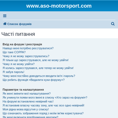
www.aso-motorsport.com
П
Список форумів
о
Часті питання
ш
у
Вхід на форум і реєстрація
Навіщо мені потрібно реєструватися?
к
Що таке COPPA?
Чому я не можу зареєструватись?
Я тільки що зареєструвався, але не можу увійти!
Чому я не можу увійти?
Я колись зареєструвався, але тепер не можу увійти!
Я забув пароль!
Чому мені постійно доводиться вводити ім’я і пароль?
Що робить функція «Видалити куки форуму»?
Параметри та налаштування
Як мені змінити мої налаштування?
Як уникнути появи мого імені в списку «Хто зараз на форумі»?
На форумі встановлено невірний час!
Я встановив власну часову зону, але час все одно невірний!
Моя рідна мова відсутня у списку!
Що означають зображення поряд з моїм ім'ям користувача?
Як мені включити відображення аватари?