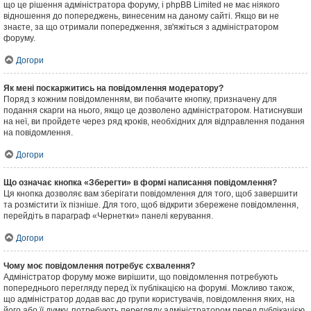
що це рішення адміністратора форуму, і phpBB Limited не має ніякого
відношення до попереджень, винесеним на даному сайті. Якщо ви не
знаєте, за що отримали попередження, зв'яжіться з адміністратором
форуму.
Догори
Як мені поскаржитись на повідомлення модератору?
Поряд з кожним повідомленням, ви побачите кнопку, призначену для
подання скарги на нього, якщо це дозволено адміністратором. Натиснувши
на неї, ви пройдете через ряд кроків, необхідних для відправлення подання
на повідомлення.
Догори
Що означає кнопка «Зберегти» в формі написання повідомлення?
Ця кнопка дозволяє вам зберігати повідомлення для того, щоб завершити
та розмістити їх пізніше. Для того, щоб відкрити збережене повідомлення,
перейдіть в параграф «Чернетки» панелі керування.
Догори
Чому моє повідомлення потребує схвалення?
Адміністратор форуму може вирішити, що повідомлення потребують
попереднього перегляду перед їх публікацією на форумі. Можливо також,
що адміністратор додав вас до групи користувачів, повідомлення яких, на
його або її думку, потребують перегляду адміністратором перед публікацією.