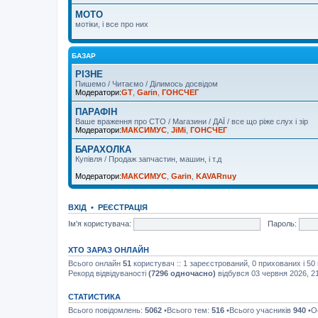
MOTO
мотіки, і все про них
БАЗАР
РІЗНЕ
Пишемо / Читаємо / Ділимось досвідом
Модератори:
GT
,
Garin
,
ГОНСЧЕГ
ПАРАФІН
Ваше враження про СТО / Магазини / ДАЇ / все що ріже слух і зір
Модератори:
МАКСИМУС
,
JiMi
,
ГОНСЧЕГ
БАРАХОЛКА
Купівля / Продаж запчастин, машин, і т.д
Модератори:
МАКСИМУС
,
Garin
,
KAVARnuy
ВХІД
•
РЕЄСТРАЦІЯ
Ім'я користувача:
Пароль:
ХТО ЗАРАЗ ОНЛАЙН
Всього онлайн
51
користувач :: 1 зареєстрований, 0 прихованих і 50
Рекорд відвідуваності
(7296 одночасно)
відбувся 03 червня 2026, 2
СТАТИСТИКА
Всього повідомлень:
5062
•Всього тем:
516
•Всього учасників
940
•О