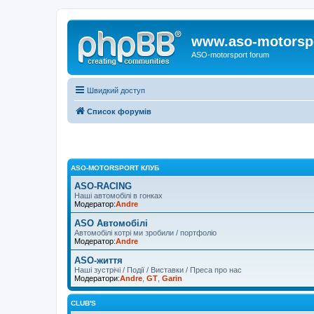
www.aso-motorsp
ASO-motorsport forum
Швидкий доступ
Список форумів
ASO-MOTORSPORT КЛУБ
ASO-RACING
Наші автомобілі в гонках
Модератор:
Andre
ASO Автомобілі
Автомобілі котрі ми зробили / портфоліо
Модератор:
Andre
ASO-життя
Наші зустрічі / Події / Виставки / Преса про нас
Модератори:
Andre
,
GT
,
Garin
CLUB'S