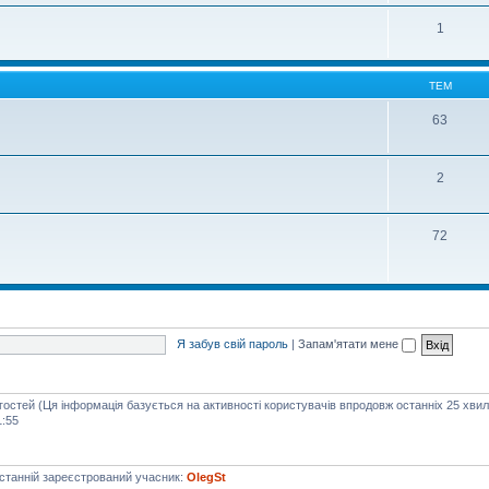
1
ТЕМ
63
2
72
Я забув свій пароль
|
Запам'ятати мене
 гостей (Ця інформація базується на активності користувачів впродовж останніх 25 хви
1:55
станній зареєстрований учасник:
OlegSt