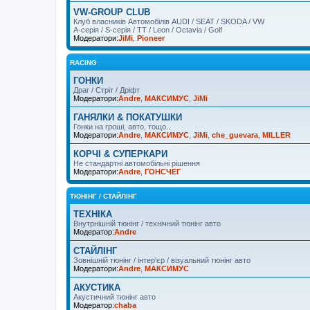
VW-GROUP CLUB
Клуб власників Автомобілів AUDI / SEAT / SKODA / VW
A-серія / S-серія / TT / Leon / Octavia / Golf
Модератори:
JiMi
,
Pioneer
RACING
ГОНКИ
Драг / Стріт / Дріфт
Модератори:
Andre
,
МАКСИМУС
,
JiMi
ГАНЯЛКИ & ПОКАТУШКИ
Гонки на гроші, авто, тощо..
Модератори:
Andre
,
МАКСИМУС
,
JiMi
,
che_guevara
,
MILLER
КОРЧІ & СУПЕРКАРИ
Не стандартні автомобільні рішення
Модератори:
Andre
,
ГОНСЧЕГ
ТЮНІНГ / СТАЙЛІНГ
ТЕХНІКА
Внутрнішній тюнінг / технічний тюнінг авто
Модератор:
Andre
СТАЙЛІНГ
Зовнішній тюнінг / інтер'єр / візуальний тюнінг авто
Модератори:
Andre
,
МАКСИМУС
АКУСТИКА
Акустичний тюнінг авто
Модератор:
chaba