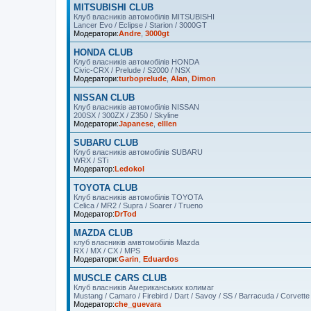
MITSUBISHI CLUB
Клуб власників автомобілів MITSUBISHI
Lancer Evo / Eclipse / Starion / 3000GT
Модератори:
Andre
,
3000gt
HONDA CLUB
Клуб власників автомобілів HONDA
Civic-CRX / Prelude / S2000 / NSX
Модератори:
turboprelude
,
Alan
,
Dimon
NISSAN CLUB
Клуб власників автомобілів NISSAN
200SX / 300ZX / Z350 / Skyline
Модератори:
Japanese
,
elllen
SUBARU CLUB
Клуб власників автомобілів SUBARU
WRX / STi
Модератор:
Ledokol
TOYOTA CLUB
Клуб власників автомобілів TOYOTA
Celica / MR2 / Supra / Soarer / Trueno
Модератор:
DrTod
MAZDA CLUB
клуб власників амвтомобілів Mazda
RX / MX / CX / MPS
Модератори:
Garin
,
Eduardos
MUSCLE CARS CLUB
Клуб власників Американських колимаг
Mustang / Camaro / Firebird / Dart / Savoy / SS / Barracuda / Corvette /
Модератор:
che_guevara