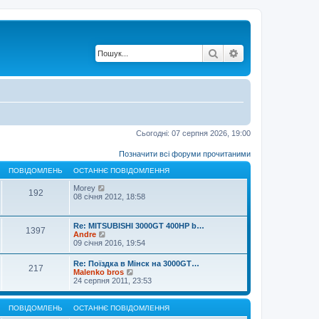
Пошук
Розширений по
Сьогодні: 07 серпня 2026, 19:00
Позначити всі форуми прочитаними
ПОВІДОМЛЕНЬ
ОСТАННЄ ПОВІДОМЛЕННЯ
П
Morey
192
е
08 січня 2012, 18:58
р
е
г
Re: MITSUBISHI 3000GT 400HP b…
1397
л
П
Andre
я
е
09 січня 2016, 19:54
н
р
у
е
Re: Поїздка в Мінск на 3000GT…
т
217
г
П
Malenko bros
и
л
е
24 серпня 2011, 23:53
о
я
р
с
н
е
т
у
г
а
ПОВІДОМЛЕНЬ
ОСТАННЄ ПОВІДОМЛЕННЯ
т
л
н