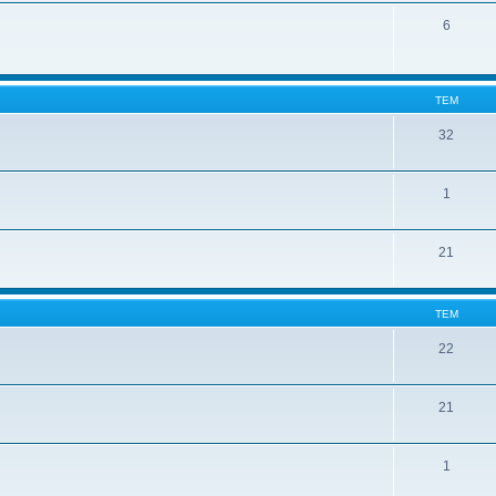
6
ТЕМ
32
1
21
ТЕМ
22
21
1