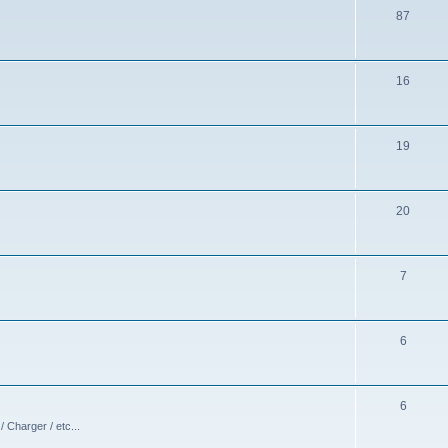
87
16
19
20
7
6
6
 Charger / etc...