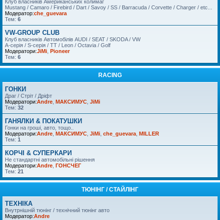
Клуб власників Американських колимаг
Mustang / Camaro / Firebird / Dart / Savoy / SS / Barracuda / Corvette / Charger / etc...
Модератор:
che_guevara
Тем:
6
VW-GROUP CLUB
Клуб власників Автомобілів AUDI / SEAT / SKODA / VW
A-серія / S-серія / TT / Leon / Octavia / Golf
Модератори:
JiMi
,
Pioneer
Тем:
6
RACING
ГОНКИ
Драг / Стріт / Дріфт
Модератори:
Andre
,
МАКСИМУС
,
JiMi
Тем:
32
ГАНЯЛКИ & ПОКАТУШКИ
Гонки на гроші, авто, тощо..
Модератори:
Andre
,
МАКСИМУС
,
JiMi
,
che_guevara
,
MILLER
Тем:
1
КОРЧІ & СУПЕРКАРИ
Не стандартні автомобільні рішення
Модератори:
Andre
,
ГОНСЧЕГ
Тем:
21
ТЮНІНГ / СТАЙЛІНГ
ТЕХНІКА
Внутрнішній тюнінг / технічний тюнінг авто
Модератор:
Andre