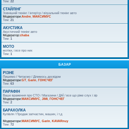
Тем:
22
СТАЙЛІНГ
Зовнішній тюнінг / інтер'єр / візуальний тюнінг авто
Модератори:
Andre
,
МАКСИМУС
Тем:
21
АКУСТИКА
Акустичний тюнінг авто
Модератор:
chaba
Тем:
1
MOTO
мотіки, і все про них
Тем:
1
БАЗАР
РІЗНЕ
Пишемо / Читаємо / Ділимось досвідом
Модератори:
GT
,
Garin
,
ГОНСЧЕГ
Тем:
63
ПАРАФІН
Ваше враження про СТО / Магазини / ДАЇ / все що ріже слух і зір
Модератори:
МАКСИМУС
,
JiMi
,
ГОНСЧЕГ
Тем:
2
БАРАХОЛКА
Купівля / Продаж запчастин, машин, і т.д
Модератори:
МАКСИМУС
,
Garin
,
KAVARnuy
Тем:
72