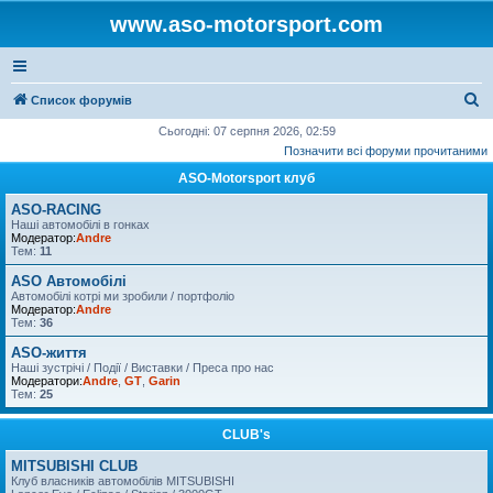
www.aso-motorsport.com
П
Список форумів
о
Сьогодні: 07 серпня 2026, 02:59
Позначити всі форуми прочитаними
ш
ASO-Motorsport клуб
у
к
ASO-RACING
Наші автомобілі в гонках
Модератор:
Andre
Тем:
11
ASO Автомобілі
Автомобілі котрі ми зробили / портфоліо
Модератор:
Andre
Тем:
36
ASO-життя
Наші зустрічі / Події / Виставки / Преса про нас
Модератори:
Andre
,
GT
,
Garin
Тем:
25
CLUB's
MITSUBISHI CLUB
Клуб власників автомобілів MITSUBISHI