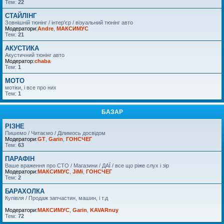
Тем:
22
СТАЙЛІНГ
Зовнішній тюнінг / інтер'єр / візуальний тюнінг авто
Модератори:
Andre
,
МАКСИМУС
Тем:
21
АКУСТИКА
Акустичний тюнінг авто
Модератор:
chaba
Тем:
1
MOTO
мотіки, і все про них
Тем:
1
БАЗАР
РІЗНЕ
Пишемо / Читаємо / Ділимось досвідом
Модератори:
GT
,
Garin
,
ГОНСЧЕГ
Тем:
63
ПАРАФІН
Ваше враження про СТО / Магазини / ДАЇ / все що ріже слух і зір
Модератори:
МАКСИМУС
,
JiMi
,
ГОНСЧЕГ
Тем:
2
БАРАХОЛКА
Купівля / Продаж запчастин, машин, і т.д
Модератори:
МАКСИМУС
,
Garin
,
KAVARnuy
Тем:
72