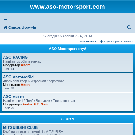
www.aso-motorsport.com
П
Список форумів
о
Сьогодні: 06 серпня 2026, 21:43
Позначити всі форуми прочитаними
ш
ASO-Motorsport клуб
у
к
ASO-RACING
Наші автомобілі в гонках
Модератор:
Andre
Тем:
11
ASO Автомобілі
Автомобілі котрі ми зробили / портфоліо
Модератор:
Andre
Тем:
36
ASO-життя
Наші зустрічі / Події / Виставки / Преса про нас
Модератори:
Andre
,
GT
,
Garin
Тем:
25
CLUB's
MITSUBISHI CLUB
Клуб власників автомобілів MITSUBISHI