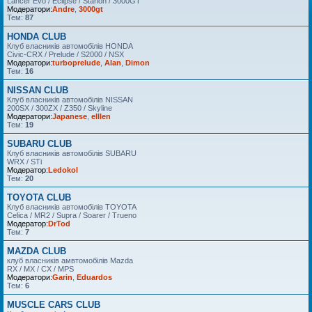
Lancer Evo / Eclipse / Starion / 3000GT
Модератори:
Andre
,
3000gt
Тем:
87
HONDA CLUB
Клуб власників автомобілів HONDA
Civic-CRX / Prelude / S2000 / NSX
Модератори:
turboprelude
,
Alan
,
Dimon
Тем:
16
NISSAN CLUB
Клуб власників автомобілів NISSAN
200SX / 300ZX / Z350 / Skyline
Модератори:
Japanese
,
elllen
Тем:
19
SUBARU CLUB
Клуб власників автомобілів SUBARU
WRX / STi
Модератор:
Ledokol
Тем:
20
TOYOTA CLUB
Клуб власників автомобілів TOYOTA
Celica / MR2 / Supra / Soarer / Trueno
Модератор:
DrTod
Тем:
7
MAZDA CLUB
клуб власників амвтомобілів Mazda
RX / MX / CX / MPS
Модератори:
Garin
,
Eduardos
Тем:
6
MUSCLE CARS CLUB