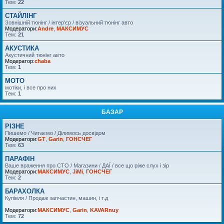
Тем:
22
СТАЙЛІНГ
Зовнішній тюнінг / інтер'єр / візуальний тюнінг авто
Модератори:
Andre
,
МАКСИМУС
Тем:
21
АКУСТИКА
Акустичний тюнінг авто
Модератор:
chaba
Тем:
1
MOTO
мотіки, і все про них
Тем:
1
БАЗАР
РІЗНЕ
Пишемо / Читаємо / Ділимось досвідом
Модератори:
GT
,
Garin
,
ГОНСЧЕГ
Тем:
63
ПАРАФІН
Ваше враження про СТО / Магазини / ДАЇ / все що ріже слух і зір
Модератори:
МАКСИМУС
,
JiMi
,
ГОНСЧЕГ
Тем:
2
БАРАХОЛКА
Купівля / Продаж запчастин, машин, і т.д
Модератори:
МАКСИМУС
,
Garin
,
KAVARnuy
Тем:
72