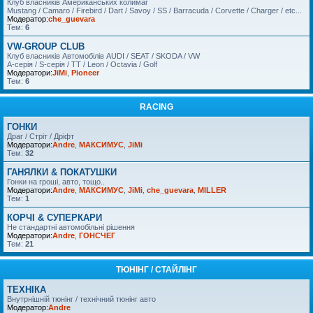
Клуб власників Американських колимаг
Mustang / Camaro / Firebird / Dart / Savoy / SS / Barracuda / Corvette / Charger / etc...
Модератор:
che_guevara
Тем:
6
VW-GROUP CLUB
Клуб власників Автомобілів AUDI / SEAT / SKODA / VW
A-серія / S-серія / TT / Leon / Octavia / Golf
Модератори:
JiMi
,
Pioneer
Тем:
6
RACING
ГОНКИ
Драг / Стріт / Дріфт
Модератори:
Andre
,
МАКСИМУС
,
JiMi
Тем:
32
ГАНЯЛКИ & ПОКАТУШКИ
Гонки на гроші, авто, тощо..
Модератори:
Andre
,
МАКСИМУС
,
JiMi
,
che_guevara
,
MILLER
Тем:
1
КОРЧІ & СУПЕРКАРИ
Не стандартні автомобільні рішення
Модератори:
Andre
,
ГОНСЧЕГ
Тем:
21
ТЮНІНГ / СТАЙЛІНГ
ТЕХНІКА
Внутрнішній тюнінг / технічний тюнінг авто
Модератор:
Andre