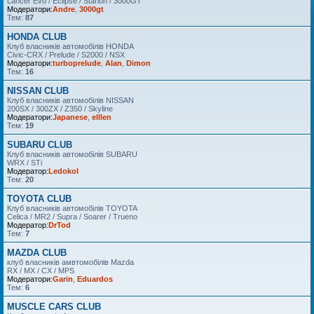
Lancer Evo / Eclipse / Starion / 3000GT
Модератори:
Andre
,
3000gt
Тем:
87
HONDA CLUB
Клуб власників автомобілів HONDA
Civic-CRX / Prelude / S2000 / NSX
Модератори:
turboprelude
,
Alan
,
Dimon
Тем:
16
NISSAN CLUB
Клуб власників автомобілів NISSAN
200SX / 300ZX / Z350 / Skyline
Модератори:
Japanese
,
elllen
Тем:
19
SUBARU CLUB
Клуб власників автомобілів SUBARU
WRX / STi
Модератор:
Ledokol
Тем:
20
TOYOTA CLUB
Клуб власників автомобілів TOYOTA
Celica / MR2 / Supra / Soarer / Trueno
Модератор:
DrTod
Тем:
7
MAZDA CLUB
клуб власників амвтомобілів Mazda
RX / MX / CX / MPS
Модератори:
Garin
,
Eduardos
Тем:
6
MUSCLE CARS CLUB