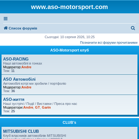
www.aso-motorsport.com
П
Список форумів
о
Сьогодні: 10 серпня 2026, 10:25
Позначити всі форуми прочитаними
ш
ASO-Motorsport клуб
у
к
ASO-RACING
Наші автомобілі в гонках
Модератор:
Andre
Тем:
11
ASO Автомобілі
Автомобілі котрі ми зробили / портфоліо
Модератор:
Andre
Тем:
36
ASO-життя
Наші зустрічі / Події / Виставки / Преса про нас
Модератори:
Andre
,
GT
,
Garin
Тем:
25
CLUB's
MITSUBISHI CLUB
Клуб власників автомобілів MITSUBISHI