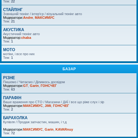
Тем:
22
СТАЙЛІНГ
Зовнішній тюнінг / інтер'єр / візуальний тюнінг авто
Модератори:
Andre
,
МАКСИМУС
Тем:
21
АКУСТИКА
Акустичний тюнінг авто
Модератор:
chaba
Тем:
1
MOTO
мотіки, і все про них
Тем:
1
БАЗАР
РІЗНЕ
Пишемо / Читаємо / Ділимось досвідом
Модератори:
GT
,
Garin
,
ГОНСЧЕГ
Тем:
63
ПАРАФІН
Ваше враження про СТО / Магазини / ДАЇ / все що ріже слух і зір
Модератори:
МАКСИМУС
,
JiMi
,
ГОНСЧЕГ
Тем:
2
БАРАХОЛКА
Купівля / Продаж запчастин, машин, і т.д
Модератори:
МАКСИМУС
,
Garin
,
KAVARnuy
Тем:
72