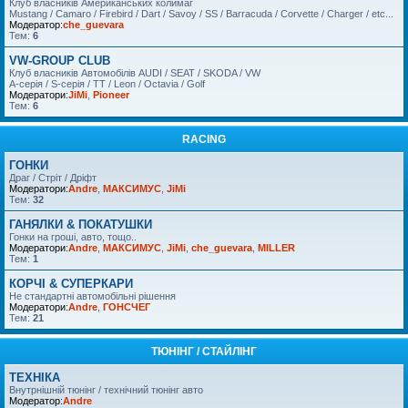
Клуб власників Американських колимаг
Mustang / Camaro / Firebird / Dart / Savoy / SS / Barracuda / Corvette / Charger / etc...
Модератор:
che_guevara
Тем:
6
VW-GROUP CLUB
Клуб власників Автомобілів AUDI / SEAT / SKODA / VW
A-серія / S-серія / TT / Leon / Octavia / Golf
Модератори:
JiMi
,
Pioneer
Тем:
6
RACING
ГОНКИ
Драг / Стріт / Дріфт
Модератори:
Andre
,
МАКСИМУС
,
JiMi
Тем:
32
ГАНЯЛКИ & ПОКАТУШКИ
Гонки на гроші, авто, тощо..
Модератори:
Andre
,
МАКСИМУС
,
JiMi
,
che_guevara
,
MILLER
Тем:
1
КОРЧІ & СУПЕРКАРИ
Не стандартні автомобільні рішення
Модератори:
Andre
,
ГОНСЧЕГ
Тем:
21
ТЮНІНГ / СТАЙЛІНГ
ТЕХНІКА
Внутрнішній тюнінг / технічний тюнінг авто
Модератор:
Andre