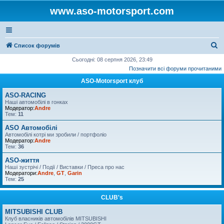
www.aso-motorsport.com
П
Список форумів
о
Сьогодні: 08 серпня 2026, 23:49
Позначити всі форуми прочитаними
ш
ASO-Motorsport клуб
у
к
ASO-RACING
Наші автомобілі в гонках
Модератор:
Andre
Тем:
11
ASO Автомобілі
Автомобілі котрі ми зробили / портфоліо
Модератор:
Andre
Тем:
36
ASO-життя
Наші зустрічі / Події / Виставки / Преса про нас
Модератори:
Andre
,
GT
,
Garin
Тем:
25
CLUB's
MITSUBISHI CLUB
Клуб власників автомобілів MITSUBISHI