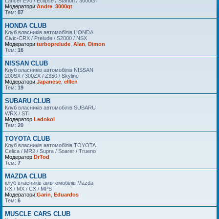
Lancer Evo / Eclipse / Starion / 3000GT
Модератори:
Andre
,
3000gt
Тем:
87
HONDA CLUB
Клуб власників автомобілів HONDA
Civic-CRX / Prelude / S2000 / NSX
Модератори:
turboprelude
,
Alan
,
Dimon
Тем:
16
NISSAN CLUB
Клуб власників автомобілів NISSAN
200SX / 300ZX / Z350 / Skyline
Модератори:
Japanese
,
elllen
Тем:
19
SUBARU CLUB
Клуб власників автомобілів SUBARU
WRX / STi
Модератор:
Ledokol
Тем:
20
TOYOTA CLUB
Клуб власників автомобілів TOYOTA
Celica / MR2 / Supra / Soarer / Trueno
Модератор:
DrTod
Тем:
7
MAZDA CLUB
клуб власників амвтомобілів Mazda
RX / MX / CX / MPS
Модератори:
Garin
,
Eduardos
Тем:
6
MUSCLE CARS CLUB