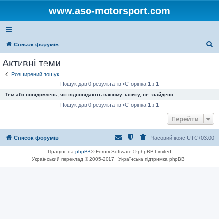
www.aso-motorsport.com
П
Список форумів
о
Активні теми
ш
Розширений пошук
у
Пошук дав 0 результатів •Сторінка
1
з
1
к
Тем або повідомлень, які відповідають вашому запиту, не знайдено.
Пошук дав 0 результатів •Сторінка
1
з
1
Перейти
Список форумів
Часовий пояс
UTC+03:00
Працює на
phpBB
® Forum Software © phpBB Limited
Український переклад © 2005-2017
Українська підтримка phpBB