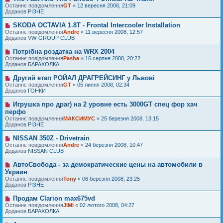
о
н
о
Останнє повідомлення
м
GT
«
12 вересня 2008, 21:09
в
я
в
Доданов
л
РІЗНЕ
і
е
е
д
п
н
SKODA OCTAVIA 1.8T - Frontal Intercooler Installation
Н
о
о
н
о
Останнє повідомлення
м
Andre
«
11 вересня 2008, 12:57
в
я
в
Доданов
л
VW-GROUP CLUB
і
е
е
д
п
н
Потрібна роздатка на WRX 2004
Н
о
о
н
о
Останнє повідомлення
м
Pasha
«
16 серпня 2008, 20:22
в
я
в
Доданов
л
БАРАХОЛКА
і
е
е
д
п
н
Другий етап РОЙАЛ ДРАГРЕЙСИНГ у Львові
Н
о
о
н
о
Останнє повідомлення
м
GT
«
05 липня 2008, 02:34
в
я
в
Доданов
л
ГОНКИ
і
е
е
д
п
н
Игрушка про драг) на 2 уровне есть 3000GT спец фор хач
Н
о
о
н
о
перфо
м
в
я
в
л
Останнє повідомлення
МАКСИМУС
«
25 березня 2008, 13:15
і
е
е
Доданов
РІЗНЕ
д
п
н
о
о
н
м
NISSAN 350Z - Drivetrain
Н
в
я
л
о
Останнє повідомлення
Andre
«
24 березня 2008, 10:47
і
е
в
Доданов
NISSAN CLUB
д
н
е
о
н
п
м
АвтоСвобода - за демократические цены на автомобили в
Н
я
о
л
о
Украин
в
е
в
Останнє повідомлення
Tony
«
06 березня 2008, 23:25
і
н
е
Доданов
РІЗНЕ
д
н
п
о
я
о
м
Продам Clarion max675vd
Н
в
л
о
Останнє повідомлення
JiMi
«
02 лютого 2008, 04:27
і
е
в
Доданов
БАРАХОЛКА
д
н
е
о
н
п