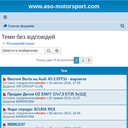
www.aso-motorsport.com
П
Список форумів
о
Теми без відповідей
ш
Розширений пошук
у
Пошук
Розширений пошук
к
1
2
Далі
Пошук дав 79 результатів
Тем
Вихлоп Borla на Audi A5 2.0TFSI - варіанти
Н
о
Останнє повідомлення
Andre
«
19 лютого 2016, 17:59
в
Доданов
VW-GROUP CLUB
е
п
Продам Диски OZ ENVY 17x7,5 ET35 5x112[
Н
о
о
Останнє повідомлення
Andre
«
01 травня 2014, 11:37
в
в
Доданов
БАРАХОЛКА
і
е
д
п
Фари передні ACURA RSX
Н
о
о
о
Останнє повідомлення
м
Andre
«
09 лютого 2013, 16:49
в
в
Доданов
л
БАРАХОЛКА
і
е
е
д
п
н
MB861147
Н
о
о
н
о