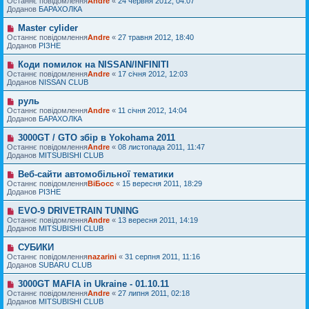
Останнє повідомлення
м
Andre
«
24 червня 2012, 04:07
в
я
в
Доданов
л
БАРАХОЛКА
і
е
е
д
п
н
Master cylider
Н
о
о
н
о
Останнє повідомлення
м
Andre
«
27 травня 2012, 18:40
в
я
в
Доданов
л
РІЗНЕ
і
е
е
д
п
н
Коди помилок на NISSAN/INFINITI
Н
о
о
н
о
Останнє повідомлення
м
Andre
«
17 січня 2012, 12:03
в
я
в
Доданов
л
NISSAN CLUB
і
е
е
д
п
н
руль
Н
о
о
н
о
Останнє повідомлення
м
Andre
«
11 січня 2012, 14:04
в
я
в
Доданов
л
БАРАХОЛКА
і
е
е
д
п
н
3000GT / GTO збір в Yokohama 2011
Н
о
о
н
о
Останнє повідомлення
м
Andre
«
08 листопада 2011, 11:47
в
я
в
Доданов
л
MITSUBISHI CLUB
і
е
е
д
п
н
Веб-сайти автомобільної тематики
Н
о
о
н
о
Останнє повідомлення
м
ВіБосс
«
15 вересня 2011, 18:29
в
я
в
Доданов
л
РІЗНЕ
і
е
е
д
п
н
EVO-9 DRIVETRAIN TUNING
Н
о
о
н
о
Останнє повідомлення
м
Andre
«
13 вересня 2011, 14:19
в
я
в
Доданов
л
MITSUBISHI CLUB
і
е
е
д
п
н
СУБИКИ
Н
о
о
н
о
Останнє повідомлення
м
nazarini
«
31 серпня 2011, 11:16
в
я
в
Доданов
л
SUBARU CLUB
і
е
е
д
п
н
3000GT MAFIA in Ukraine - 01.10.11
Н
о
о
н
о
Останнє повідомлення
м
Andre
«
27 липня 2011, 02:18
в
я
в
Доданов
л
MITSUBISHI CLUB
і
е