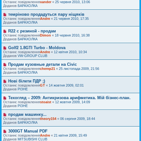
н
о
Останнє повідомлення
м
xander
«
25 червня 2010, 13:06
в
я
в
Доданов
л
БАРАХОЛКА
і
е
е
д
п
н
темріново продадуться пару ніщяків
Н
о
о
н
о
Останнє повідомлення
м
Andre
«
21 червня 2010, 17:35
в
я
в
Доданов
л
БАРАХОЛКА
і
е
е
д
п
н
R22 с резиной - продам
Н
о
о
н
о
Останнє повідомлення
м
Dimon
«
18 червня 2010, 16:38
в
я
в
Доданов
л
БАРАХОЛКА
і
е
е
д
п
н
Golf2 1.8GTI Turbo - Moldova
Н
о
о
н
о
Останнє повідомлення
м
Andre
«
12 квітня 2010, 10:34
в
я
в
Доданов
л
VW-GROUP CLUB
і
е
е
д
п
н
Продам кузовные детали на Civic
Н
о
о
н
о
Останнє повідомлення
м
cherep21
«
25 листопада 2009, 21:56
в
я
в
Доданов
л
БАРАХОЛКА
і
е
е
д
п
н
Нові білети ПДР ;)
Н
о
о
н
о
Останнє повідомлення
м
GT
«
14 жовтня 2009, 02:01
в
я
в
Доданов
л
РІЗНЕ
і
е
е
д
п
н
Техогляд – 2009: Антикризова арифметика. Мій бізнес-план.
Н
о
о
н
о
Останнє повідомлення
м
stoaist
«
12 жовтня 2009, 14:09
в
я
в
Доданов
л
РІЗНЕ
і
е
е
д
п
н
продам машинку...
Н
о
о
н
о
Останнє повідомлення
м
theory154
«
06 серпня 2009, 18:44
в
я
в
Доданов
л
БАРАХОЛКА
і
е
е
д
п
н
3000GT Manual PDF
Н
о
о
н
о
Останнє повідомлення
м
Andre
«
21 квітня 2009, 15:49
в
я
в
Доданов
л
MITSUBISHI CLUB
і