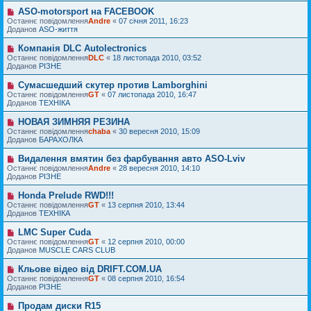
е
д
п
н
ASO-motorsport на FACEBOOK
Н
о
о
н
о
Останнє повідомлення
м
Andre
«
07 січня 2011, 16:23
в
я
в
Доданов
л
ASO-життя
і
е
е
д
п
н
Компанія DLC Autolectronics
Н
о
о
н
о
Останнє повідомлення
м
DLC
«
18 листопада 2010, 03:52
в
я
в
Доданов
л
РІЗНЕ
і
е
е
д
п
н
Сумасшедший скутер против Lamborghini
Н
о
о
н
о
Останнє повідомлення
м
GT
«
07 листопада 2010, 16:47
в
я
в
Доданов
л
ТЕХНІКА
і
е
е
д
п
н
НОВАЯ ЗИМНЯЯ РЕЗИНА
Н
о
о
н
о
Останнє повідомлення
м
chaba
«
30 вересня 2010, 15:09
в
я
в
Доданов
л
БАРАХОЛКА
і
е
е
д
п
н
Видалення вмятин без фарбування авто ASO-Lviv
Н
о
о
н
о
Останнє повідомлення
м
Andre
«
28 вересня 2010, 14:10
в
я
в
Доданов
л
РІЗНЕ
і
е
е
д
п
н
Honda Prelude RWD!!!
Н
о
о
н
о
Останнє повідомлення
м
GT
«
13 серпня 2010, 13:44
в
я
в
Доданов
л
ТЕХНІКА
і
е
е
д
п
н
LMC Super Cuda
Н
о
о
н
о
Останнє повідомлення
м
GT
«
12 серпня 2010, 00:00
в
я
в
Доданов
л
MUSCLE CARS CLUB
і
е
е
д
п
н
Кльове відео від DRIFT.COM.UA
Н
о
о
н
о
Останнє повідомлення
м
GT
«
08 серпня 2010, 16:54
в
я
в
Доданов
л
РІЗНЕ
і
е
е
д
п
н
Продам диски R15
Н
о
о