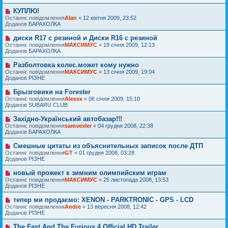
е
е
д
п
н
КУПЛЮ!
Н
о
о
н
о
Останнє повідомлення
м
Alan
«
12 квітня 2009, 23:52
в
я
в
Доданов
л
БАРАХОЛКА
і
е
е
д
п
н
диски R17 с резиной и Диски R16 с резиной
Н
о
о
н
о
Останнє повідомлення
м
МАКСИМУС
«
19 січня 2009, 12:13
в
я
в
Доданов
л
БАРАХОЛКА
і
е
е
д
п
н
Разболтовка колес.может кому нужно
Н
о
о
н
о
Останнє повідомлення
м
МАКСИМУС
«
13 січня 2009, 19:04
в
я
в
Доданов
л
РІЗНЕ
і
е
е
д
п
н
Брызговики на Forester
Н
о
о
н
о
Останнє повідомлення
м
Alexxx
«
06 січня 2009, 15:10
в
я
в
Доданов
л
SUBARU CLUB
і
е
е
д
п
н
Західно-Український автобазар!!!
Н
о
о
н
о
Останнє повідомлення
м
samvexler
«
04 грудня 2008, 22:38
в
я
в
Доданов
л
БАРАХОЛКА
і
е
е
д
п
н
Смешные цитаты из объяснительных записок после ДТП
Н
о
о
н
о
Останнє повідомлення
м
GT
«
01 грудня 2008, 03:28
в
я
в
Доданов
л
РІЗНЕ
і
е
е
д
п
н
новый прожект к зимним олимпийским играм
Н
о
о
н
о
Останнє повідомлення
м
МАКСИМУС
«
25 листопада 2008, 13:53
в
я
в
Доданов
л
РІЗНЕ
і
е
е
д
п
н
тепер ми продаємо: XENON - PARKTRONIC - GPS - LCD
Н
о
о
н
о
Останнє повідомлення
м
Andre
«
13 вересня 2008, 12:42
в
я
в
Доданов
л
РІЗНЕ
і
е
е
д
п
н
The Fast And The Furious 4 Official HD Trailer
Н
о