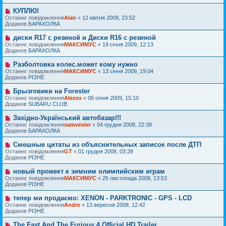
е
е
д
п
н
КУПЛЮ!
Н
о
о
н
о
Останнє повідомлення
м
Alan
«
12 квітня 2009, 23:52
в
я
в
Доданов
л
БАРАХОЛКА
і
е
е
д
п
н
диски R17 с резиной и Диски R16 с резиной
Н
о
о
н
о
Останнє повідомлення
м
МАКСИМУС
«
19 січня 2009, 12:13
в
я
в
Доданов
л
БАРАХОЛКА
і
е
е
д
п
н
Разболтовка колес.может кому нужно
Н
о
о
н
о
Останнє повідомлення
м
МАКСИМУС
«
13 січня 2009, 19:04
в
я
в
Доданов
л
РІЗНЕ
і
е
е
д
п
н
Брызговики на Forester
Н
о
о
н
о
Останнє повідомлення
м
Alexxx
«
06 січня 2009, 15:10
в
я
в
Доданов
л
SUBARU CLUB
і
е
е
д
п
н
Західно-Український автобазар!!!
Н
о
о
н
о
Останнє повідомлення
м
samvexler
«
04 грудня 2008, 22:38
в
я
в
Доданов
л
БАРАХОЛКА
і
е
е
д
п
н
Смешные цитаты из объяснительных записок после ДТП
Н
о
о
н
о
Останнє повідомлення
м
GT
«
01 грудня 2008, 03:28
в
я
в
Доданов
л
РІЗНЕ
і
е
е
д
п
н
новый прожект к зимним олимпийским играм
Н
о
о
н
о
Останнє повідомлення
м
МАКСИМУС
«
25 листопада 2008, 13:53
в
я
в
Доданов
л
РІЗНЕ
і
е
е
д
п
н
тепер ми продаємо: XENON - PARKTRONIC - GPS - LCD
Н
о
о
н
о
Останнє повідомлення
м
Andre
«
13 вересня 2008, 12:42
в
я
в
Доданов
л
РІЗНЕ
і
е
е
д
п
н
The Fast And The Furious 4 Official HD Trailer
Н
о