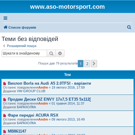
www.aso-motorsport.com
П
Список форумів
о
Теми без відповідей
ш
Розширений пошук
у
Пошук
Розширений пошук
к
1
2
Далі
Пошук дав 79 результатів
Тем
Вихлоп Borla на Audi A5 2.0TFSI - варіанти
Н
о
Останнє повідомлення
Andre
«
19 лютого 2016, 17:59
в
Доданов
VW-GROUP CLUB
е
п
Продам Диски OZ ENVY 17x7,5 ET35 5x112[
Н
о
о
Останнє повідомлення
Andre
«
01 травня 2014, 11:37
в
в
Доданов
БАРАХОЛКА
і
е
д
п
Фари передні ACURA RSX
Н
о
о
о
Останнє повідомлення
м
Andre
«
09 лютого 2013, 16:49
в
в
Доданов
л
БАРАХОЛКА
і
е
е
д
п
н
MB861147
Н
о
о
н
о