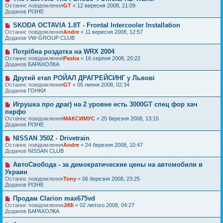
о
н
о
Останнє повідомлення
м
GT
«
12 вересня 2008, 21:09
в
я
в
Доданов
л
РІЗНЕ
і
е
е
д
п
н
SKODA OCTAVIA 1.8T - Frontal Intercooler Installation
Н
о
о
н
о
Останнє повідомлення
м
Andre
«
11 вересня 2008, 12:57
в
я
в
Доданов
л
VW-GROUP CLUB
і
е
е
д
п
н
Потрібна роздатка на WRX 2004
Н
о
о
н
о
Останнє повідомлення
м
Pasha
«
16 серпня 2008, 20:22
в
я
в
Доданов
л
БАРАХОЛКА
і
е
е
д
п
н
Другий етап РОЙАЛ ДРАГРЕЙСИНГ у Львові
Н
о
о
н
о
Останнє повідомлення
м
GT
«
05 липня 2008, 02:34
в
я
в
Доданов
л
ГОНКИ
і
е
е
д
п
н
Игрушка про драг) на 2 уровне есть 3000GT спец фор хач
Н
о
о
н
о
перфо
м
в
я
в
л
Останнє повідомлення
МАКСИМУС
«
25 березня 2008, 13:15
і
е
е
Доданов
РІЗНЕ
д
п
н
о
о
н
м
NISSAN 350Z - Drivetrain
Н
в
я
л
о
Останнє повідомлення
Andre
«
24 березня 2008, 10:47
і
е
в
Доданов
NISSAN CLUB
д
н
е
о
н
п
м
АвтоСвобода - за демократические цены на автомобили в
Н
я
о
л
о
Украин
в
е
в
Останнє повідомлення
Tony
«
06 березня 2008, 23:25
і
н
е
Доданов
РІЗНЕ
д
н
п
о
я
о
м
Продам Clarion max675vd
Н
в
л
о
Останнє повідомлення
JiMi
«
02 лютого 2008, 04:27
і
е
в
Доданов
БАРАХОЛКА
д
н
е
о
н
п