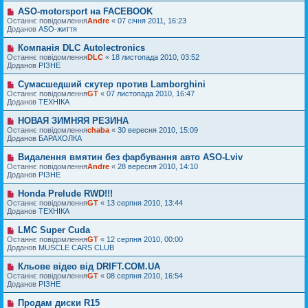
е
д
п
н
ASO-motorsport на FACEBOOK
Н
о
о
н
о
Останнє повідомлення
м
Andre
«
07 січня 2011, 16:23
в
я
в
Доданов
л
ASO-життя
і
е
е
д
п
н
Компанія DLC Autolectronics
Н
о
о
н
о
Останнє повідомлення
м
DLC
«
18 листопада 2010, 03:52
в
я
в
Доданов
л
РІЗНЕ
і
е
е
д
п
н
Сумасшедший скутер против Lamborghini
Н
о
о
н
о
Останнє повідомлення
м
GT
«
07 листопада 2010, 16:47
в
я
в
Доданов
л
ТЕХНІКА
і
е
е
д
п
н
НОВАЯ ЗИМНЯЯ РЕЗИНА
Н
о
о
н
о
Останнє повідомлення
м
chaba
«
30 вересня 2010, 15:09
в
я
в
Доданов
л
БАРАХОЛКА
і
е
е
д
п
н
Видалення вмятин без фарбування авто ASO-Lviv
Н
о
о
н
о
Останнє повідомлення
м
Andre
«
28 вересня 2010, 14:10
в
я
в
Доданов
л
РІЗНЕ
і
е
е
д
п
н
Honda Prelude RWD!!!
Н
о
о
н
о
Останнє повідомлення
м
GT
«
13 серпня 2010, 13:44
в
я
в
Доданов
л
ТЕХНІКА
і
е
е
д
п
н
LMC Super Cuda
Н
о
о
н
о
Останнє повідомлення
м
GT
«
12 серпня 2010, 00:00
в
я
в
Доданов
л
MUSCLE CARS CLUB
і
е
е
д
п
н
Кльове відео від DRIFT.COM.UA
Н
о
о
н
о
Останнє повідомлення
м
GT
«
08 серпня 2010, 16:54
в
я
в
Доданов
л
РІЗНЕ
і
е
е
д
п
н
Продам диски R15
Н
о
о