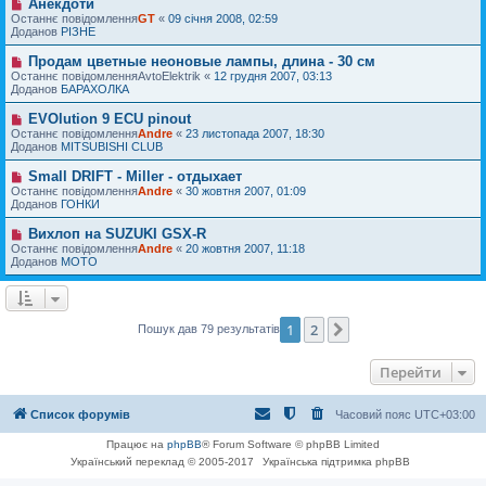
м
Анекдоти
Н
я
о
л
о
Останнє повідомлення
GT
«
09 січня 2008, 02:59
в
е
в
Доданов
РІЗНЕ
і
н
е
д
н
п
Продам цветные неоновые лампы, длина - 30 см
Н
о
я
о
о
Останнє повідомлення
м
AvtoElektrik
«
12 грудня 2007, 03:13
в
в
Доданов
л
БАРАХОЛКА
і
е
е
д
п
н
EVOlution 9 ECU pinout
Н
о
о
н
о
Останнє повідомлення
м
Andre
«
23 листопада 2007, 18:30
в
я
в
Доданов
л
MITSUBISHI CLUB
і
е
е
д
п
н
Small DRIFT - Miller - отдыхает
Н
о
о
н
о
Останнє повідомлення
м
Andre
«
30 жовтня 2007, 01:09
в
я
в
Доданов
л
ГОНКИ
і
е
е
д
п
н
Вихлоп на SUZUKI GSX-R
Н
о
о
н
о
Останнє повідомлення
м
Andre
«
20 жовтня 2007, 11:18
в
я
в
Доданов
л
MOTO
і
е
е
д
п
н
о
о
н
м
в
я
л
і
1
2
Далі
Пошук дав 79 результатів
е
д
н
о
н
м
Перейти
я
л
е
н
Список форумів
Часовий пояс
UTC+03:00
н
я
Працює на
phpBB
® Forum Software © phpBB Limited
Український переклад © 2005-2017
Українська підтримка phpBB