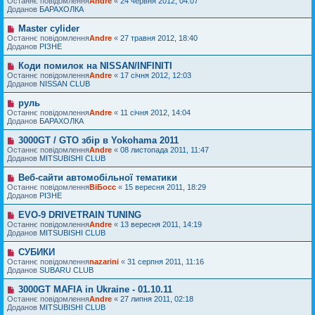
Останнє повідомлення
м
Andre
«
24 червня 2012, 04:07
в
я
в
Доданов
л
БАРАХОЛКА
і
е
е
д
п
н
Master cylider
Н
о
о
н
о
Останнє повідомлення
м
Andre
«
27 травня 2012, 18:40
в
я
в
Доданов
л
РІЗНЕ
і
е
е
д
п
н
Коди помилок на NISSAN/INFINITI
Н
о
о
н
о
Останнє повідомлення
м
Andre
«
17 січня 2012, 12:03
в
я
в
Доданов
л
NISSAN CLUB
і
е
е
д
п
н
руль
Н
о
о
н
о
Останнє повідомлення
м
Andre
«
11 січня 2012, 14:04
в
я
в
Доданов
л
БАРАХОЛКА
і
е
е
д
п
н
3000GT / GTO збір в Yokohama 2011
Н
о
о
н
о
Останнє повідомлення
м
Andre
«
08 листопада 2011, 11:47
в
я
в
Доданов
л
MITSUBISHI CLUB
і
е
е
д
п
н
Веб-сайти автомобільної тематики
Н
о
о
н
о
Останнє повідомлення
м
ВіБосс
«
15 вересня 2011, 18:29
в
я
в
Доданов
л
РІЗНЕ
і
е
е
д
п
н
EVO-9 DRIVETRAIN TUNING
Н
о
о
н
о
Останнє повідомлення
м
Andre
«
13 вересня 2011, 14:19
в
я
в
Доданов
л
MITSUBISHI CLUB
і
е
е
д
п
н
СУБИКИ
Н
о
о
н
о
Останнє повідомлення
м
nazarini
«
31 серпня 2011, 11:16
в
я
в
Доданов
л
SUBARU CLUB
і
е
е
д
п
н
3000GT MAFIA in Ukraine - 01.10.11
Н
о
о
н
о
Останнє повідомлення
м
Andre
«
27 липня 2011, 02:18
в
я
в
Доданов
л
MITSUBISHI CLUB
і
е