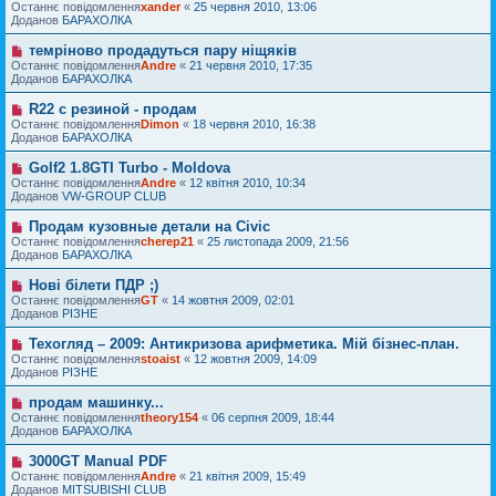
н
о
Останнє повідомлення
м
xander
«
25 червня 2010, 13:06
в
я
в
Доданов
л
БАРАХОЛКА
і
е
е
д
п
н
темріново продадуться пару ніщяків
Н
о
о
н
о
Останнє повідомлення
м
Andre
«
21 червня 2010, 17:35
в
я
в
Доданов
л
БАРАХОЛКА
і
е
е
д
п
н
R22 с резиной - продам
Н
о
о
н
о
Останнє повідомлення
м
Dimon
«
18 червня 2010, 16:38
в
я
в
Доданов
л
БАРАХОЛКА
і
е
е
д
п
н
Golf2 1.8GTI Turbo - Moldova
Н
о
о
н
о
Останнє повідомлення
м
Andre
«
12 квітня 2010, 10:34
в
я
в
Доданов
л
VW-GROUP CLUB
і
е
е
д
п
н
Продам кузовные детали на Civic
Н
о
о
н
о
Останнє повідомлення
м
cherep21
«
25 листопада 2009, 21:56
в
я
в
Доданов
л
БАРАХОЛКА
і
е
е
д
п
н
Нові білети ПДР ;)
Н
о
о
н
о
Останнє повідомлення
м
GT
«
14 жовтня 2009, 02:01
в
я
в
Доданов
л
РІЗНЕ
і
е
е
д
п
н
Техогляд – 2009: Антикризова арифметика. Мій бізнес-план.
Н
о
о
н
о
Останнє повідомлення
м
stoaist
«
12 жовтня 2009, 14:09
в
я
в
Доданов
л
РІЗНЕ
і
е
е
д
п
н
продам машинку...
Н
о
о
н
о
Останнє повідомлення
м
theory154
«
06 серпня 2009, 18:44
в
я
в
Доданов
л
БАРАХОЛКА
і
е
е
д
п
н
3000GT Manual PDF
Н
о
о
н
о
Останнє повідомлення
м
Andre
«
21 квітня 2009, 15:49
в
я
в
Доданов
л
MITSUBISHI CLUB
і