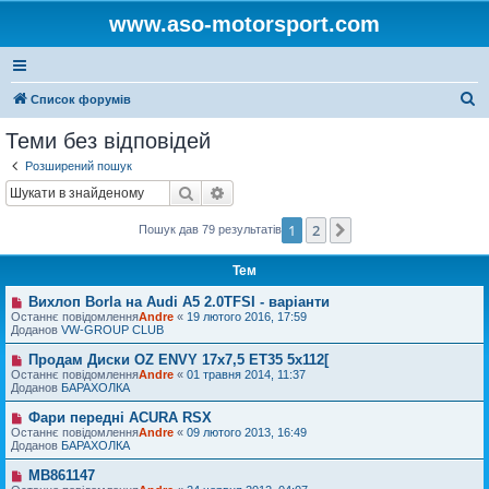
www.aso-motorsport.com
П
Список форумів
о
Теми без відповідей
ш
Розширений пошук
у
Пошук
Розширений пошук
к
1
2
Далі
Пошук дав 79 результатів
Тем
Вихлоп Borla на Audi A5 2.0TFSI - варіанти
Н
о
Останнє повідомлення
Andre
«
19 лютого 2016, 17:59
в
Доданов
VW-GROUP CLUB
е
п
Продам Диски OZ ENVY 17x7,5 ET35 5x112[
Н
о
о
Останнє повідомлення
Andre
«
01 травня 2014, 11:37
в
в
Доданов
БАРАХОЛКА
і
е
д
п
Фари передні ACURA RSX
Н
о
о
о
Останнє повідомлення
м
Andre
«
09 лютого 2013, 16:49
в
в
Доданов
л
БАРАХОЛКА
і
е
е
д
п
н
MB861147
Н
о
о
н
о