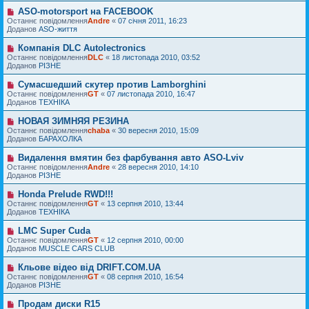
е
д
п
н
ASO-motorsport на FACEBOOK
Н
о
о
н
о
Останнє повідомлення
м
Andre
«
07 січня 2011, 16:23
в
я
в
Доданов
л
ASO-життя
і
е
е
д
п
н
Компанія DLC Autolectronics
Н
о
о
н
о
Останнє повідомлення
м
DLC
«
18 листопада 2010, 03:52
в
я
в
Доданов
л
РІЗНЕ
і
е
е
д
п
н
Сумасшедший скутер против Lamborghini
Н
о
о
н
о
Останнє повідомлення
м
GT
«
07 листопада 2010, 16:47
в
я
в
Доданов
л
ТЕХНІКА
і
е
е
д
п
н
НОВАЯ ЗИМНЯЯ РЕЗИНА
Н
о
о
н
о
Останнє повідомлення
м
chaba
«
30 вересня 2010, 15:09
в
я
в
Доданов
л
БАРАХОЛКА
і
е
е
д
п
н
Видалення вмятин без фарбування авто ASO-Lviv
Н
о
о
н
о
Останнє повідомлення
м
Andre
«
28 вересня 2010, 14:10
в
я
в
Доданов
л
РІЗНЕ
і
е
е
д
п
н
Honda Prelude RWD!!!
Н
о
о
н
о
Останнє повідомлення
м
GT
«
13 серпня 2010, 13:44
в
я
в
Доданов
л
ТЕХНІКА
і
е
е
д
п
н
LMC Super Cuda
Н
о
о
н
о
Останнє повідомлення
м
GT
«
12 серпня 2010, 00:00
в
я
в
Доданов
л
MUSCLE CARS CLUB
і
е
е
д
п
н
Кльове відео від DRIFT.COM.UA
Н
о
о
н
о
Останнє повідомлення
м
GT
«
08 серпня 2010, 16:54
в
я
в
Доданов
л
РІЗНЕ
і
е
е
д
п
н
Продам диски R15
Н
о
о