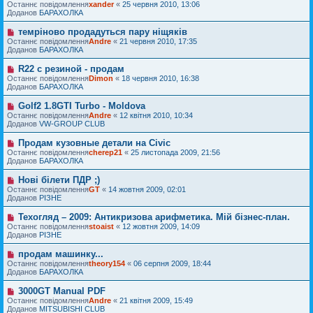
н
о
Останнє повідомлення
м
xander
«
25 червня 2010, 13:06
в
я
в
Доданов
л
БАРАХОЛКА
і
е
е
д
п
н
темріново продадуться пару ніщяків
Н
о
о
н
о
Останнє повідомлення
м
Andre
«
21 червня 2010, 17:35
в
я
в
Доданов
л
БАРАХОЛКА
і
е
е
д
п
н
R22 с резиной - продам
Н
о
о
н
о
Останнє повідомлення
м
Dimon
«
18 червня 2010, 16:38
в
я
в
Доданов
л
БАРАХОЛКА
і
е
е
д
п
н
Golf2 1.8GTI Turbo - Moldova
Н
о
о
н
о
Останнє повідомлення
м
Andre
«
12 квітня 2010, 10:34
в
я
в
Доданов
л
VW-GROUP CLUB
і
е
е
д
п
н
Продам кузовные детали на Civic
Н
о
о
н
о
Останнє повідомлення
м
cherep21
«
25 листопада 2009, 21:56
в
я
в
Доданов
л
БАРАХОЛКА
і
е
е
д
п
н
Нові білети ПДР ;)
Н
о
о
н
о
Останнє повідомлення
м
GT
«
14 жовтня 2009, 02:01
в
я
в
Доданов
л
РІЗНЕ
і
е
е
д
п
н
Техогляд – 2009: Антикризова арифметика. Мій бізнес-план.
Н
о
о
н
о
Останнє повідомлення
м
stoaist
«
12 жовтня 2009, 14:09
в
я
в
Доданов
л
РІЗНЕ
і
е
е
д
п
н
продам машинку...
Н
о
о
н
о
Останнє повідомлення
м
theory154
«
06 серпня 2009, 18:44
в
я
в
Доданов
л
БАРАХОЛКА
і
е
е
д
п
н
3000GT Manual PDF
Н
о
о
н
о
Останнє повідомлення
м
Andre
«
21 квітня 2009, 15:49
в
я
в
Доданов
л
MITSUBISHI CLUB
і