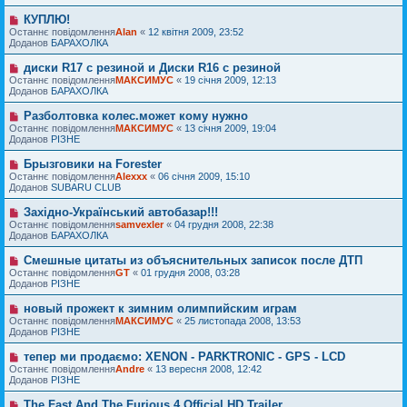
е
е
д
п
н
КУПЛЮ!
Н
о
о
н
о
Останнє повідомлення
м
Alan
«
12 квітня 2009, 23:52
в
я
в
Доданов
л
БАРАХОЛКА
і
е
е
д
п
н
диски R17 с резиной и Диски R16 с резиной
Н
о
о
н
о
Останнє повідомлення
м
МАКСИМУС
«
19 січня 2009, 12:13
в
я
в
Доданов
л
БАРАХОЛКА
і
е
е
д
п
н
Разболтовка колес.может кому нужно
Н
о
о
н
о
Останнє повідомлення
м
МАКСИМУС
«
13 січня 2009, 19:04
в
я
в
Доданов
л
РІЗНЕ
і
е
е
д
п
н
Брызговики на Forester
Н
о
о
н
о
Останнє повідомлення
м
Alexxx
«
06 січня 2009, 15:10
в
я
в
Доданов
л
SUBARU CLUB
і
е
е
д
п
н
Західно-Український автобазар!!!
Н
о
о
н
о
Останнє повідомлення
м
samvexler
«
04 грудня 2008, 22:38
в
я
в
Доданов
л
БАРАХОЛКА
і
е
е
д
п
н
Смешные цитаты из объяснительных записок после ДТП
Н
о
о
н
о
Останнє повідомлення
м
GT
«
01 грудня 2008, 03:28
в
я
в
Доданов
л
РІЗНЕ
і
е
е
д
п
н
новый прожект к зимним олимпийским играм
Н
о
о
н
о
Останнє повідомлення
м
МАКСИМУС
«
25 листопада 2008, 13:53
в
я
в
Доданов
л
РІЗНЕ
і
е
е
д
п
н
тепер ми продаємо: XENON - PARKTRONIC - GPS - LCD
Н
о
о
н
о
Останнє повідомлення
м
Andre
«
13 вересня 2008, 12:42
в
я
в
Доданов
л
РІЗНЕ
і
е
е
д
п
н
The Fast And The Furious 4 Official HD Trailer
Н
о