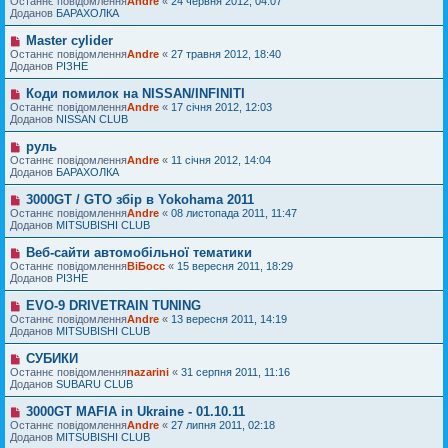
Останнє повідомлення
м
Andre
«
24 червня 2012, 04:07
в
я
в
Доданов
л
БАРАХОЛКА
і
е
е
д
п
н
Master cylider
Н
о
о
н
о
Останнє повідомлення
м
Andre
«
27 травня 2012, 18:40
в
я
в
Доданов
л
РІЗНЕ
і
е
е
д
п
н
Коди помилок на NISSAN/INFINITI
Н
о
о
н
о
Останнє повідомлення
м
Andre
«
17 січня 2012, 12:03
в
я
в
Доданов
л
NISSAN CLUB
і
е
е
д
п
н
руль
Н
о
о
н
о
Останнє повідомлення
м
Andre
«
11 січня 2012, 14:04
в
я
в
Доданов
л
БАРАХОЛКА
і
е
е
д
п
н
3000GT / GTO збір в Yokohama 2011
Н
о
о
н
о
Останнє повідомлення
м
Andre
«
08 листопада 2011, 11:47
в
я
в
Доданов
л
MITSUBISHI CLUB
і
е
е
д
п
н
Веб-сайти автомобільної тематики
Н
о
о
н
о
Останнє повідомлення
м
ВіБосс
«
15 вересня 2011, 18:29
в
я
в
Доданов
л
РІЗНЕ
і
е
е
д
п
н
EVO-9 DRIVETRAIN TUNING
Н
о
о
н
о
Останнє повідомлення
м
Andre
«
13 вересня 2011, 14:19
в
я
в
Доданов
л
MITSUBISHI CLUB
і
е
е
д
п
н
СУБИКИ
Н
о
о
н
о
Останнє повідомлення
м
nazarini
«
31 серпня 2011, 11:16
в
я
в
Доданов
л
SUBARU CLUB
і
е
е
д
п
н
3000GT MAFIA in Ukraine - 01.10.11
Н
о
о
н
о
Останнє повідомлення
м
Andre
«
27 липня 2011, 02:18
в
я
в
Доданов
л
MITSUBISHI CLUB
і
е