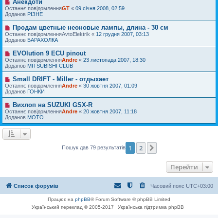
м
Анекдоти
Н
я
о
л
о
Останнє повідомлення
GT
«
09 січня 2008, 02:59
в
е
в
Доданов
РІЗНЕ
і
н
е
д
н
п
Продам цветные неоновые лампы, длина - 30 см
Н
о
я
о
о
Останнє повідомлення
м
AvtoElektrik
«
12 грудня 2007, 03:13
в
в
Доданов
л
БАРАХОЛКА
і
е
е
д
п
н
EVOlution 9 ECU pinout
Н
о
о
н
о
Останнє повідомлення
м
Andre
«
23 листопада 2007, 18:30
в
я
в
Доданов
л
MITSUBISHI CLUB
і
е
е
д
п
н
Small DRIFT - Miller - отдыхает
Н
о
о
н
о
Останнє повідомлення
м
Andre
«
30 жовтня 2007, 01:09
в
я
в
Доданов
л
ГОНКИ
і
е
е
д
п
н
Вихлоп на SUZUKI GSX-R
Н
о
о
н
о
Останнє повідомлення
м
Andre
«
20 жовтня 2007, 11:18
в
я
в
Доданов
л
MOTO
і
е
е
д
п
н
о
о
н
м
в
я
л
і
1
2
Далі
Пошук дав 79 результатів
е
д
н
о
н
м
Перейти
я
л
е
н
Список форумів
Часовий пояс
UTC+03:00
н
я
Працює на
phpBB
® Forum Software © phpBB Limited
Український переклад © 2005-2017
Українська підтримка phpBB