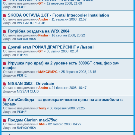
о
н
о
Останнє повідомлення
м
GT
«
12 вересня 2008, 21:09
в
я
в
Доданов
л
РІЗНЕ
і
е
е
д
п
н
SKODA OCTAVIA 1.8T - Frontal Intercooler Installation
Н
о
о
н
о
Останнє повідомлення
м
Andre
«
11 вересня 2008, 12:57
в
я
в
Доданов
л
VW-GROUP CLUB
і
е
е
д
п
н
Потрібна роздатка на WRX 2004
Н
о
о
н
о
Останнє повідомлення
м
Pasha
«
16 серпня 2008, 20:22
в
я
в
Доданов
л
БАРАХОЛКА
і
е
е
д
п
н
Другий етап РОЙАЛ ДРАГРЕЙСИНГ у Львові
Н
о
о
н
о
Останнє повідомлення
м
GT
«
05 липня 2008, 02:34
в
я
в
Доданов
л
ГОНКИ
і
е
е
д
п
н
Игрушка про драг) на 2 уровне есть 3000GT спец фор хач
Н
о
о
н
о
перфо
м
в
я
в
л
Останнє повідомлення
МАКСИМУС
«
25 березня 2008, 13:15
і
е
е
Доданов
РІЗНЕ
д
п
н
о
о
н
м
NISSAN 350Z - Drivetrain
Н
в
я
л
о
Останнє повідомлення
Andre
«
24 березня 2008, 10:47
і
е
в
Доданов
NISSAN CLUB
д
н
е
о
н
п
м
АвтоСвобода - за демократические цены на автомобили в
Н
я
о
л
о
Украин
в
е
в
Останнє повідомлення
Tony
«
06 березня 2008, 23:25
і
н
е
Доданов
РІЗНЕ
д
н
п
о
я
о
м
Продам Clarion max675vd
Н
в
л
о
Останнє повідомлення
JiMi
«
02 лютого 2008, 04:27
і
е
в
Доданов
БАРАХОЛКА
д
н
е
о
н
п