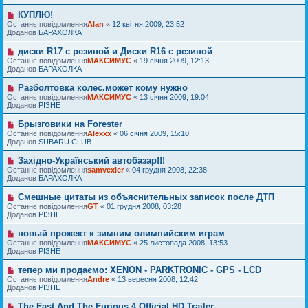
е
е
д
п
н
КУПЛЮ!
Н
о
о
н
о
Останнє повідомлення
м
Alan
«
12 квітня 2009, 23:52
в
я
в
Доданов
л
БАРАХОЛКА
і
е
е
д
п
н
диски R17 с резиной и Диски R16 с резиной
Н
о
о
н
о
Останнє повідомлення
м
МАКСИМУС
«
19 січня 2009, 12:13
в
я
в
Доданов
л
БАРАХОЛКА
і
е
е
д
п
н
Разболтовка колес.может кому нужно
Н
о
о
н
о
Останнє повідомлення
м
МАКСИМУС
«
13 січня 2009, 19:04
в
я
в
Доданов
л
РІЗНЕ
і
е
е
д
п
н
Брызговики на Forester
Н
о
о
н
о
Останнє повідомлення
м
Alexxx
«
06 січня 2009, 15:10
в
я
в
Доданов
л
SUBARU CLUB
і
е
е
д
п
н
Західно-Український автобазар!!!
Н
о
о
н
о
Останнє повідомлення
м
samvexler
«
04 грудня 2008, 22:38
в
я
в
Доданов
л
БАРАХОЛКА
і
е
е
д
п
н
Смешные цитаты из объяснительных записок после ДТП
Н
о
о
н
о
Останнє повідомлення
м
GT
«
01 грудня 2008, 03:28
в
я
в
Доданов
л
РІЗНЕ
і
е
е
д
п
н
новый прожект к зимним олимпийским играм
Н
о
о
н
о
Останнє повідомлення
м
МАКСИМУС
«
25 листопада 2008, 13:53
в
я
в
Доданов
л
РІЗНЕ
і
е
е
д
п
н
тепер ми продаємо: XENON - PARKTRONIC - GPS - LCD
Н
о
о
н
о
Останнє повідомлення
м
Andre
«
13 вересня 2008, 12:42
в
я
в
Доданов
л
РІЗНЕ
і
е
е
д
п
н
The Fast And The Furious 4 Official HD Trailer
Н
о