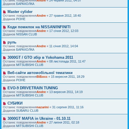
Останнє повідомлення
м
Andre
«
24 червня 2012, 04:07
в
я
в
Доданов
л
БАРАХОЛКА
і
е
е
д
п
н
Master cylider
Н
о
о
н
о
Останнє повідомлення
м
Andre
«
27 травня 2012, 18:40
в
я
в
Доданов
л
РІЗНЕ
і
е
е
д
п
н
Коди помилок на NISSAN/INFINITI
Н
о
о
н
о
Останнє повідомлення
м
Andre
«
17 січня 2012, 12:03
в
я
в
Доданов
л
NISSAN CLUB
і
е
е
д
п
н
руль
Н
о
о
н
о
Останнє повідомлення
м
Andre
«
11 січня 2012, 14:04
в
я
в
Доданов
л
БАРАХОЛКА
і
е
е
д
п
н
3000GT / GTO збір в Yokohama 2011
Н
о
о
н
о
Останнє повідомлення
м
Andre
«
08 листопада 2011, 11:47
в
я
в
Доданов
л
MITSUBISHI CLUB
і
е
е
д
п
н
Веб-сайти автомобільної тематики
Н
о
о
н
о
Останнє повідомлення
м
ВіБосс
«
15 вересня 2011, 18:29
в
я
в
Доданов
л
РІЗНЕ
і
е
е
д
п
н
EVO-9 DRIVETRAIN TUNING
Н
о
о
н
о
Останнє повідомлення
м
Andre
«
13 вересня 2011, 14:19
в
я
в
Доданов
л
MITSUBISHI CLUB
і
е
е
д
п
н
СУБИКИ
Н
о
о
н
о
Останнє повідомлення
м
nazarini
«
31 серпня 2011, 11:16
в
я
в
Доданов
л
SUBARU CLUB
і
е
е
д
п
н
3000GT MAFIA in Ukraine - 01.10.11
Н
о
о
н
о
Останнє повідомлення
м
Andre
«
27 липня 2011, 02:18
в
я
в
Доданов
л
MITSUBISHI CLUB
і
е