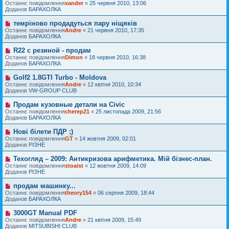
н
о
Останнє повідомлення
м
xander
«
25 червня 2010, 13:06
в
я
в
Доданов
л
БАРАХОЛКА
і
е
е
д
п
н
темріново продадуться пару ніщяків
Н
о
о
н
о
Останнє повідомлення
м
Andre
«
21 червня 2010, 17:35
в
я
в
Доданов
л
БАРАХОЛКА
і
е
е
д
п
н
R22 с резиной - продам
Н
о
о
н
о
Останнє повідомлення
м
Dimon
«
18 червня 2010, 16:38
в
я
в
Доданов
л
БАРАХОЛКА
і
е
е
д
п
н
Golf2 1.8GTI Turbo - Moldova
Н
о
о
н
о
Останнє повідомлення
м
Andre
«
12 квітня 2010, 10:34
в
я
в
Доданов
л
VW-GROUP CLUB
і
е
е
д
п
н
Продам кузовные детали на Civic
Н
о
о
н
о
Останнє повідомлення
м
cherep21
«
25 листопада 2009, 21:56
в
я
в
Доданов
л
БАРАХОЛКА
і
е
е
д
п
н
Нові білети ПДР ;)
Н
о
о
н
о
Останнє повідомлення
м
GT
«
14 жовтня 2009, 02:01
в
я
в
Доданов
л
РІЗНЕ
і
е
е
д
п
н
Техогляд – 2009: Антикризова арифметика. Мій бізнес-план.
Н
о
о
н
о
Останнє повідомлення
м
stoaist
«
12 жовтня 2009, 14:09
в
я
в
Доданов
л
РІЗНЕ
і
е
е
д
п
н
продам машинку...
Н
о
о
н
о
Останнє повідомлення
м
theory154
«
06 серпня 2009, 18:44
в
я
в
Доданов
л
БАРАХОЛКА
і
е
е
д
п
н
3000GT Manual PDF
Н
о
о
н
о
Останнє повідомлення
м
Andre
«
21 квітня 2009, 15:49
в
я
в
Доданов
л
MITSUBISHI CLUB
і