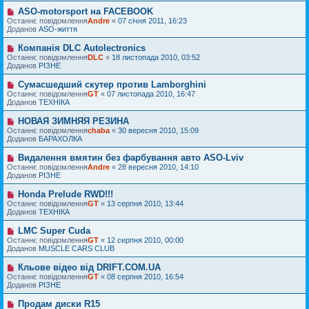
е
д
п
н
ASO-motorsport на FACEBOOK
Н
о
о
н
о
Останнє повідомлення
м
Andre
«
07 січня 2011, 16:23
в
я
в
Доданов
л
ASO-життя
і
е
е
д
п
н
Компанія DLC Autolectronics
Н
о
о
н
о
Останнє повідомлення
м
DLC
«
18 листопада 2010, 03:52
в
я
в
Доданов
л
РІЗНЕ
і
е
е
д
п
н
Сумасшедший скутер против Lamborghini
Н
о
о
н
о
Останнє повідомлення
м
GT
«
07 листопада 2010, 16:47
в
я
в
Доданов
л
ТЕХНІКА
і
е
е
д
п
н
НОВАЯ ЗИМНЯЯ РЕЗИНА
Н
о
о
н
о
Останнє повідомлення
м
chaba
«
30 вересня 2010, 15:09
в
я
в
Доданов
л
БАРАХОЛКА
і
е
е
д
п
н
Видалення вмятин без фарбування авто ASO-Lviv
Н
о
о
н
о
Останнє повідомлення
м
Andre
«
28 вересня 2010, 14:10
в
я
в
Доданов
л
РІЗНЕ
і
е
е
д
п
н
Honda Prelude RWD!!!
Н
о
о
н
о
Останнє повідомлення
м
GT
«
13 серпня 2010, 13:44
в
я
в
Доданов
л
ТЕХНІКА
і
е
е
д
п
н
LMC Super Cuda
Н
о
о
н
о
Останнє повідомлення
м
GT
«
12 серпня 2010, 00:00
в
я
в
Доданов
л
MUSCLE CARS CLUB
і
е
е
д
п
н
Кльове відео від DRIFT.COM.UA
Н
о
о
н
о
Останнє повідомлення
м
GT
«
08 серпня 2010, 16:54
в
я
в
Доданов
л
РІЗНЕ
і
е
е
д
п
н
Продам диски R15
Н
о
о