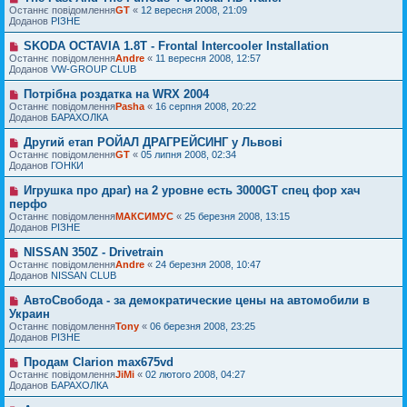
о
н
о
Останнє повідомлення
м
GT
«
12 вересня 2008, 21:09
в
я
в
Доданов
л
РІЗНЕ
і
е
е
д
п
н
SKODA OCTAVIA 1.8T - Frontal Intercooler Installation
Н
о
о
н
о
Останнє повідомлення
м
Andre
«
11 вересня 2008, 12:57
в
я
в
Доданов
л
VW-GROUP CLUB
і
е
е
д
п
н
Потрібна роздатка на WRX 2004
Н
о
о
н
о
Останнє повідомлення
м
Pasha
«
16 серпня 2008, 20:22
в
я
в
Доданов
л
БАРАХОЛКА
і
е
е
д
п
н
Другий етап РОЙАЛ ДРАГРЕЙСИНГ у Львові
Н
о
о
н
о
Останнє повідомлення
м
GT
«
05 липня 2008, 02:34
в
я
в
Доданов
л
ГОНКИ
і
е
е
д
п
н
Игрушка про драг) на 2 уровне есть 3000GT спец фор хач
Н
о
о
н
о
перфо
м
в
я
в
л
Останнє повідомлення
МАКСИМУС
«
25 березня 2008, 13:15
і
е
е
Доданов
РІЗНЕ
д
п
н
о
о
н
м
NISSAN 350Z - Drivetrain
Н
в
я
л
о
Останнє повідомлення
Andre
«
24 березня 2008, 10:47
і
е
в
Доданов
NISSAN CLUB
д
н
е
о
н
п
м
АвтоСвобода - за демократические цены на автомобили в
Н
я
о
л
о
Украин
в
е
в
Останнє повідомлення
Tony
«
06 березня 2008, 23:25
і
н
е
Доданов
РІЗНЕ
д
н
п
о
я
о
м
Продам Clarion max675vd
Н
в
л
о
Останнє повідомлення
JiMi
«
02 лютого 2008, 04:27
і
е
в
Доданов
БАРАХОЛКА
д
н
е
о
н
п