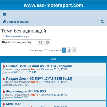
www.aso-motorsport.com
П
Список форумів
о
Теми без відповідей
ш
Розширений пошук
у
Пошук
Розширений пошук
к
1
2
Далі
Пошук дав 79 результатів
Тем
Вихлоп Borla на Audi A5 2.0TFSI - варіанти
Н
о
Останнє повідомлення
Andre
«
19 лютого 2016, 17:59
в
Доданов
VW-GROUP CLUB
е
п
Продам Диски OZ ENVY 17x7,5 ET35 5x112[
Н
о
о
Останнє повідомлення
Andre
«
01 травня 2014, 11:37
в
в
Доданов
БАРАХОЛКА
і
е
д
п
Фари передні ACURA RSX
Н
о
о
о
Останнє повідомлення
м
Andre
«
09 лютого 2013, 16:49
в
в
Доданов
л
БАРАХОЛКА
і
е
е
д
п
н
MB861147
Н
о
о
н
о