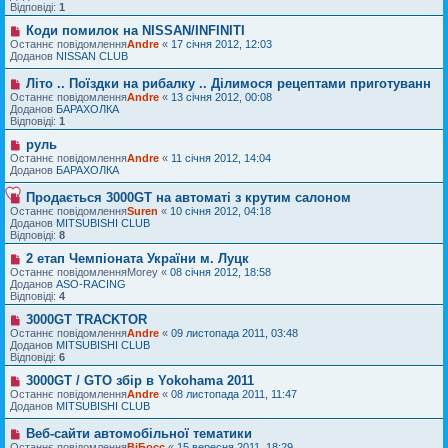
я
о
е
Відповіді:
1
м
п
л
о
Коди помилок на NISSAN/INFINITI
Н
е
в
о
Останнє повідомлення
Andre
«
17 січня 2012, 12:03
н
і
в
Доданов
NISSAN CLUB
н
д
е
я
о
п
Літо .. Поїздки на рибалку .. Ділимося рецептами приготуванн
Н
м
о
о
Останнє повідомлення
Andre
«
13 січня 2012, 00:08
л
в
в
Доданов
БАРАХОЛКА
е
і
е
Відповіді:
1
н
д
п
н
о
о
руль
Н
я
м
в
о
Останнє повідомлення
Andre
«
11 січня 2012, 14:04
л
і
в
Доданов
БАРАХОЛКА
е
д
е
н
о
п
Продається 3000GT на автоматі з крутим салоном
Н
н
м
о
о
я
Останнє повідомлення
Suren
«
10 січня 2012, 04:18
л
в
в
Доданов
MITSUBISHI CLUB
е
і
е
Відповіді:
8
н
д
п
н
о
о
2 етап Чемпіоната України м. Луцк
Н
я
м
в
о
Останнє повідомлення
Morey
«
08 січня 2012, 18:58
л
і
в
Доданов
ASO-RACING
е
д
е
Відповіді:
4
н
о
п
н
м
о
3000GT TRACKTOR
Н
я
л
в
о
Останнє повідомлення
Andre
«
09 листопада 2011, 03:48
е
і
в
Доданов
MITSUBISHI CLUB
н
д
е
Відповіді:
6
н
о
п
я
м
о
3000GT / GTO збір в Yokohama 2011
Н
л
в
о
Останнє повідомлення
Andre
«
08 листопада 2011, 11:47
е
і
в
Доданов
MITSUBISHI CLUB
н
д
е
н
о
п
Веб-сайти автомобільної тематики
Н
я
м
о
о
Останнє повідомлення
ВіБосс
«
15 вересня 2011, 18:29