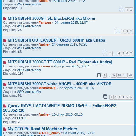
Останнє повідомлення
Andre
«
15 травня 2015, 11:22
н
д
в
Доданов
ASO Автомобілі
я
о
е
Відповіді:
10
1
2
м
п
л
о
MITSUBISHI 3000GT SL Black&Red aka Maxim
е
в
Н
н
і
о
Останнє повідомлення
Fantom
«
04 травня 2015, 11:07
н
д
в
Доданов
ASO Автомобілі
я
о
е
Відповіді:
23
1
2
3
м
п
л
о
MITSUBISHI OUTLANDER TURBO 300HP aka Chaba
е
в
Н
н
і
о
Останнє повідомлення
Andre
«
24 березня 2015, 02:28
н
д
в
Доданов
ASO Автомобілі
я
о
е
Відповіді:
66
1
4
5
6
7
…
м
п
л
о
MITSUBISHI 3000GT TT 600HP - Red Fighter aka Andrej
е
в
Н
н
і
о
Останнє повідомлення
Iceman
«
22 березня 2015, 02:07
н
д
в
Доданов
ASO Автомобілі
я
о
е
Відповіді:
194
1
17
18
19
20
…
м
п
л
о
MITSUBISHI 3000GT white ANGEL - 400HP aka VIKTOR
е
в
Н
н
і
о
Останнє повідомлення
MishaWRX
«
22 березня 2015, 01:07
н
д
в
Доданов
ASO Автомобілі
я
о
е
Відповіді:
51
1
2
3
4
5
6
м
п
л
о
Диски RAYS LMGT4 WHITE NISMO 18x9.5 + FalkenFK452
е
в
Н
н
і
о
265/35ZR18
н
д
в
Останнє повідомлення
Andre
«
10 січня 2015, 00:16
я
о
е
Доданов
РІЗНЕ
м
п
Відповіді:
2
л
о
е
в
My GTO Pit Road M Machine Factory
Н
н
і
о
Останнє повідомлення
43RTG_alakS
«
08 січня 2015, 17:08
н
д