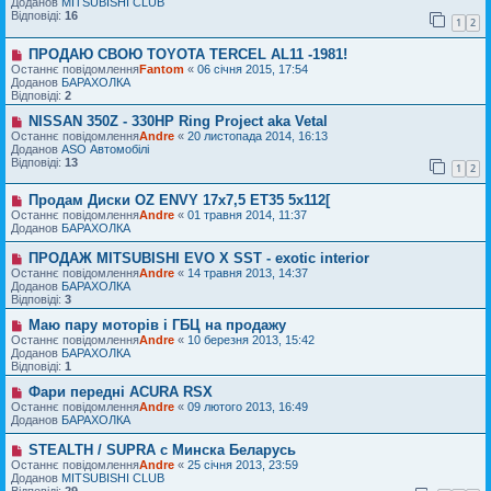
в
Доданов
MITSUBISHI CLUB
я
о
е
Відповіді:
16
1
2
м
п
л
о
е
ПРОДАЮ СВОЮ TOYOTA TERCEL AL11 -1981!
в
Н
н
і
о
Останнє повідомлення
Fantom
«
06 січня 2015, 17:54
н
д
в
Доданов
БАРАХОЛКА
я
о
е
Відповіді:
2
м
п
л
о
NISSAN 350Z - 330HP Ring Project aka Vetal
Н
е
в
о
Останнє повідомлення
Andre
«
20 листопада 2014, 16:13
н
і
в
Доданов
ASO Автомобілі
н
д
е
Відповіді:
13
1
2
я
о
п
м
о
л
Продам Диски OZ ENVY 17x7,5 ET35 5x112[
в
Н
е
і
о
Останнє повідомлення
Andre
«
01 травня 2014, 11:37
н
д
в
Доданов
БАРАХОЛКА
н
о
е
я
м
п
ПРОДАЖ MITSUBISHI EVO X SST - exotic interior
Н
л
о
о
Останнє повідомлення
Andre
«
14 травня 2013, 14:37
е
в
в
Доданов
БАРАХОЛКА
н
і
е
Відповіді:
3
н
д
п
я
о
о
Маю пару моторів і ГБЦ на продажу
Н
м
в
о
Останнє повідомлення
Andre
«
10 березня 2013, 15:42
л
і
в
Доданов
БАРАХОЛКА
е
д
е
Відповіді:
1
н
о
п
н
м
о
Фари передні ACURA RSX
Н
я
л
в
о
Останнє повідомлення
Andre
«
09 лютого 2013, 16:49
е
і
в
Доданов
БАРАХОЛКА
н
д
е
н
о
п
STEALTH / SUPRA с Минска Беларусь
Н
я
м
о
о
Останнє повідомлення
Andre
«
25 січня 2013, 23:59
л
в
в
Доданов
MITSUBISHI CLUB
е
і
е
Відповіді:
29