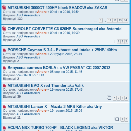
п
н
о
о
я
м
MITSUBISHI 3000GT 400HP black SHADOW aka ZAXAR
в
Н
л
і
о
Останнє повідомлення
Andre
«
09 січня 2016, 19:54
е
д
в
Доданов
ASO Автомобілі
н
о
е
Відповіді:
132
н
1
11
12
13
14
…
м
п
я
л
о
CHEVROLET CORVETTE C6 620HP Supercharged aka Asteroid
е
в
Н
н
і
о
Останнє повідомлення
Andre
«
09 січня 2016, 19:39
н
д
в
Доданов
ASO Автомобілі
я
о
е
Відповіді:
22
1
2
3
м
п
л
о
PORSCHE Cayman S 3.4 - Exhaust and intake + 25HP/ 40Hm
е
в
Н
н
і
о
Останнє повідомлення
Andre
«
22 грудня 2015, 23:44
н
д
в
Доданов
ASO Автомобілі
я
о
е
Відповіді:
2
м
п
л
о
Випускна система BORLA на VW PASSAT CC 2007-2012
Н
е
в
о
Останнє повідомлення
Andre
«
05 серпня 2015, 11:45
н
і
в
Доданов
VW-GROUP CLUB
н
д
е
Відповіді:
2
я
о
п
м
о
MITSUBISHI EVO X red Thunder aka Valik
Н
л
в
о
Останнє повідомлення
Andre
«
19 червня 2015, 17:48
е
і
в
Доданов
ASO Автомобілі
н
д
е
Відповіді:
39
1
2
3
4
н
о
п
я
м
о
л
MITSUBISHI Lancer X - Mazda 3 MPS Killer aka Uriy
в
Н
е
і
о
Останнє повідомлення
Andre
«
19 травня 2015, 15:08
н
д
в
Доданов
ASO Автомобілі
н
о
е
Відповіді:
11
1
2
я
м
п
л
о
ACURA NSX TURBO 700HP - BLACK LEGEND aka VIKTOR
е
в
Н
н
і
о