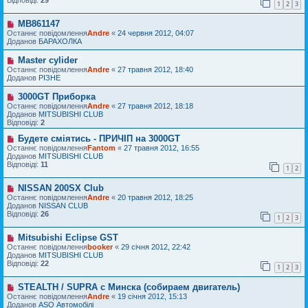
н
д
1
2
3
п
н
о
о
я
м
MB861147
в
Н
л
і
о
Останнє повідомлення
Andre
«
24 червня 2012, 04:07
е
д
в
Доданов
БАРАХОЛКА
н
о
е
н
м
п
Master cylider
Н
я
л
о
о
Останнє повідомлення
Andre
«
27 травня 2012, 18:40
е
в
в
Доданов
РІЗНЕ
н
і
е
н
д
п
3000GT Приборка
Н
я
о
о
о
Останнє повідомлення
м
Andre
«
27 травня 2012, 18:18
в
в
Доданов
л
MITSUBISHI CLUB
і
е
Відповіді:
е
2
д
п
н
о
о
Будете сміятись - ПРИЧІП на 3000GT
Н
н
м
в
о
я
Останнє повідомлення
Fantom
«
27 травня 2012, 16:55
л
і
в
Доданов
MITSUBISHI CLUB
е
д
е
Відповіді:
11
н
1
2
о
п
н
м
о
я
л
NISSAN 200SX Club
в
Н
е
і
о
Останнє повідомлення
Andre
«
20 травня 2012, 18:25
н
д
в
Доданов
NISSAN CLUB
н
о
е
Відповіді:
26
1
2
3
я
м
п
л
о
Mitsubishi Eclipse GST
е
в
Н
н
і
о
Останнє повідомлення
booker
«
29 січня 2012, 22:42
н
д
в
Доданов
MITSUBISHI CLUB
я
о
е
Відповіді:
22
1
2
3
м
п
л
о
STEALTH / SUPRA с Минска (собираем двигатель)
е
в
Н
н
і
о
Останнє повідомлення
Andre
«
19 січня 2012, 15:13
н
д
в
Доданов
ASO Автомобілі