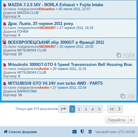
я
о
п
MAZDA 3 2.0 16V - BORLA Exhaust + Fujita Intake
Н
м
о
о
Останнє повідомлення
Eduardos
«
05 липня 2011, 12:57
л
в
в
Доданов
MAZDA CLUB
е
і
е
Відповіді:
6
н
д
п
н
о
о
Драг, Львів, 25 червня 2011 року.
Н
я
м
в
о
Останнє повідомлення
SIGMA957
«
27 червня 2011, 16:29
л
і
в
Доданов
ГОНКИ
е
д
е
Відповіді:
9
н
о
п
н
м
о
ВСЕЄВРОПЕЦСЬКИЙ збір 3000GT в Франції 2011
Н
я
л
в
о
Останнє повідомлення
SIGMA957
«
25 червня 2011, 19:50
е
і
в
Доданов
MITSUBISHI CLUB
н
д
е
Відповіді:
23
1
2
3
н
о
п
я
м
о
л
Mitsubishi 3000GT-GTO 6 Speed Transmission Bell Housing Brac
в
Н
е
і
о
Останнє повідомлення
Andre
«
20 червня 2011, 11:33
н
д
в
Доданов
MITSUBISHI CLUB
н
о
е
Відповіді:
8
я
м
п
л
о
MITSUBISHI GTO V6 24V non turbo AWD - PARTS
Н
е
в
о
Останнє повідомлення
Andre
«
27 травня 2011, 22:04
н
і
в
Доданов
БАРАХОЛКА
н
д
е
Відповіді:
10
1
2
я
о
п
м
о
л
в
Сторінка
1
з
10
1
2
3
4
5
10
Далі
е
Пошук дав 473 результатів
і
…
н
д
н
о
Перейти
я
м
л
е
н
Список форумів
Часовий пояс
UTC+03:00
н