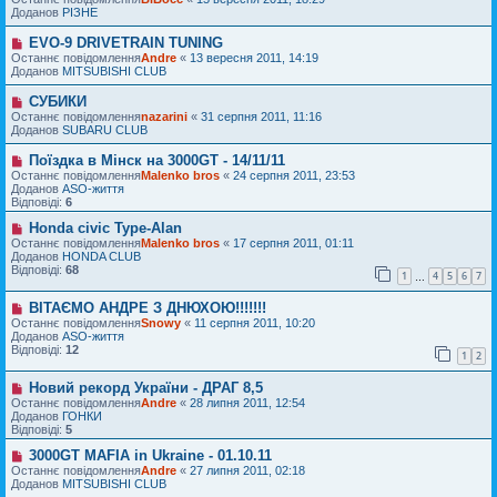
л
в
в
Доданов
РІЗНЕ
е
і
е
н
д
п
EVO-9 DRIVETRAIN TUNING
Н
н
о
о
о
я
Останнє повідомлення
м
Andre
«
13 вересня 2011, 14:19
в
в
Доданов
л
MITSUBISHI CLUB
і
е
е
д
п
н
СУБИКИ
Н
о
о
н
о
Останнє повідомлення
м
nazarini
«
31 серпня 2011, 11:16
в
я
в
Доданов
л
SUBARU CLUB
і
е
е
д
п
н
Поїздка в Мінск на 3000GT - 14/11/11
Н
о
о
н
о
Останнє повідомлення
м
Malenko bros
«
24 серпня 2011, 23:53
в
я
в
Доданов
л
ASO-життя
і
е
Відповіді:
е
6
д
п
н
о
о
Honda civic Type-Alan
Н
н
м
в
о
я
Останнє повідомлення
Malenko bros
«
17 серпня 2011, 01:11
л
і
в
Доданов
HONDA CLUB
е
д
е
Відповіді:
68
н
1
4
5
6
7
…
о
п
н
м
о
я
л
ВІТАЄМО АНДРЕ З ДНЮХОЮ!!!!!!!
в
Н
е
і
о
Останнє повідомлення
Snowy
«
11 серпня 2011, 10:20
н
д
в
Доданов
ASO-життя
н
о
е
Відповіді:
12
1
2
я
м
п
л
о
Новий рекорд України - ДРАГ 8,5
е
в
Н
н
і
о
Останнє повідомлення
Andre
«
28 липня 2011, 12:54
н
д
в
Доданов
ГОНКИ
я
о
е
Відповіді:
5
м
п
л
о
3000GT MAFIA in Ukraine - 01.10.11
Н
е
в
о
Останнє повідомлення
Andre
«
27 липня 2011, 02:18
н
і
в
Доданов
MITSUBISHI CLUB
н
д
е