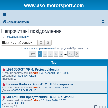
www.aso-motorsport.com
П
Список форумів
о
Непрочитані повідомлення
ш
Розширений пошук
у
Пошук
Розширений пошук
к
Позначити всі прочитаними
•Пошук дав 473 результатів
Сторінка
1
з
10
1
2
3
4
5
10
Далі
…
Тем
1994 3000GT VR-4. Project Valencia
Н
о
Останнє повідомлення
Andre
«
30 вересня 2024, 08:46
в
Доданов
MITSUBISHI CLUB
е
Відповіді:
1
п
о
Вихлоп Borla на Audi A5 2.0TFSI - варіанти
Н
в
о
Останнє повідомлення
Andre
«
19 лютого 2016, 17:59
і
в
Доданов
VW-GROUP CLUB
д
е
о
п
Ми офіційні представники BORLA в Україні
Н
м
о
о
Останнє повідомлення
Andre
«
25 січня 2016, 17:57
л
в
в
Доданов
ТЕХНІКА
е
і
е
Відповіді:
12
н
д
1
2