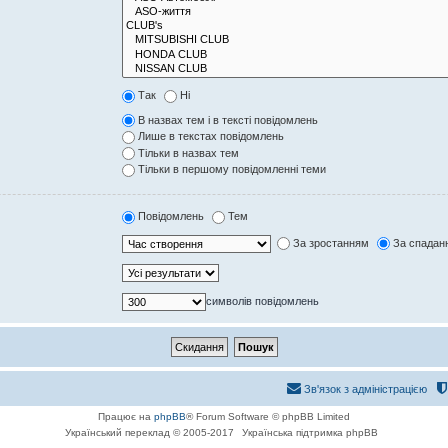
Так
Ні
В назвах тем і в тексті повідомлень
Лише в текстах повідомлень
Тільки в назвах тем
Тільки в першому повідомленні теми
Повідомлень
Тем
За зростанням
За спадан
символів повідомлень
Зв'язок з адміністрацією
Працює на
phpBB
® Forum Software © phpBB Limited
Український переклад © 2005-2017
Українська підтримка phpBB