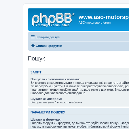
www.aso-motorsp
ASO-motorsport forum
Швидкий доступ
Список форумів
Пошук
ЗАПИТ
Пошук за ключовими словами:
Ви можете використовувати
+
перед словами, які ви хочете знайт
які непотрібно шукати. Ви можете використовувати список слів, р
|
на частини, якщо потрібно знайти лише одне з цих слів. Використо
шаблона для часткового співпадання.
Шукати за автором:
Використовуйте * в якості шаблона
ПАРАМЕТРИ ПОШУКУ
Шукати в форумах:
Оберіть форум чи форуми, де ви хочете здійснювати пошук. Задл
пошуку в підфорумах ви можете обрати батьківський форум і увім