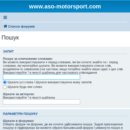
www.aso-motorsport.com
Список форумів
Пошук
ЗАПИТ
Пошук за ключовими словами:
Ви можете використовувати
+
перед словами, які ви хочете знайти та
-
перед
словами, які непотрібно шукати. Ви можете використовувати список слів,
розділяючи їх символом
|
на частини, якщо потрібно знайти лише одне з цих слів.
Використовуйте * в якості шаблона для часткового співпадання.
Шукати усі слова / Шукати використовуючи мову запитів
Шукати будь-яке слово
Шукати за автором:
Використовуйте * в якості шаблона
ПАРАМЕТРИ ПОШУКУ
Шукати в форумах:
Оберіть форум чи форуми, де ви хочете здійснювати пошук. Задля прискорення
пошуку в підфорумах ви можете обрати батьківський форум і увімкнути пошук в