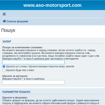
www.aso-motorsport.com
Список форумів
Пошук
ЗАПИТ
Пошук за ключовими словами:
Ви можете використовувати
+
перед словами, які ви хочете знайти та
-
перед
словами, які непотрібно шукати. Ви можете використовувати список слів,
розділяючи їх символом
|
на частини, якщо потрібно знайти лише одне з цих слів.
Використовуйте * в якості шаблона для часткового співпадання.
Шукати усі слова / Шукати використовуючи мову запитів
Шукати будь-яке слово
Шукати за автором:
Використовуйте * в якості шаблона
ПАРАМЕТРИ ПОШУКУ
Шукати в форумах:
Оберіть форум чи форуми, де ви хочете здійснювати пошук. Задля прискорення
пошуку в підфорумах ви можете обрати батьківський форум і увімкнути пошук в