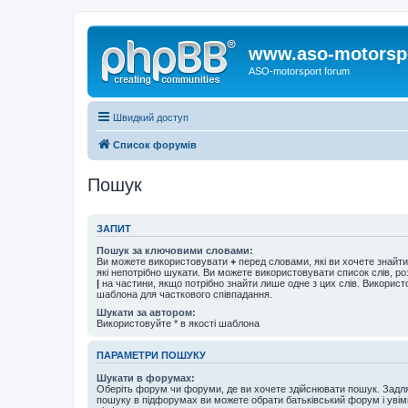
www.aso-motorsp
ASO-motorsport forum
Швидкий доступ
Список форумів
Пошук
ЗАПИТ
Пошук за ключовими словами:
Ви можете використовувати
+
перед словами, які ви хочете знайт
які непотрібно шукати. Ви можете використовувати список слів, р
|
на частини, якщо потрібно знайти лише одне з цих слів. Використо
шаблона для часткового співпадання.
Шукати за автором:
Використовуйте * в якості шаблона
ПАРАМЕТРИ ПОШУКУ
Шукати в форумах:
Оберіть форум чи форуми, де ви хочете здійснювати пошук. Задл
пошуку в підфорумах ви можете обрати батьківський форум і увім