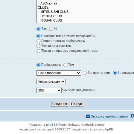
Так
Ні
В назвах тем і в тексті повідомлень
Лише в текстах повідомлень
Тільки в назвах тем
Тільки в першому повідомленні теми
Повідомлень
Тем
За зростанням
За спадан
символів повідомлень
Зв'язок з адміністрацією
Працює на
phpBB
® Forum Software © phpBB Limited
Український переклад © 2005-2017
Українська підтримка phpBB