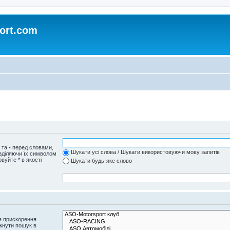
ort.com
и та
-
перед словами,
Шукати усі слова / Шукати використовуючи мову запитів
озділяючи їх символом
вуйте * в якості
Шукати будь-яке слово
я прискорення
кнути пошук в