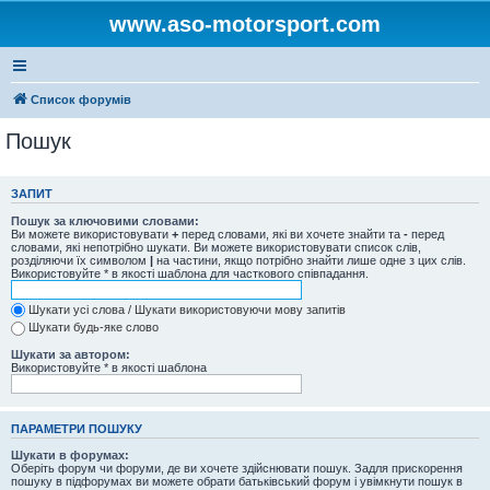
www.aso-motorsport.com
Список форумів
Пошук
ЗАПИТ
Пошук за ключовими словами:
Ви можете використовувати
+
перед словами, які ви хочете знайти та
-
перед
словами, які непотрібно шукати. Ви можете використовувати список слів,
розділяючи їх символом
|
на частини, якщо потрібно знайти лише одне з цих слів.
Використовуйте * в якості шаблона для часткового співпадання.
Шукати усі слова / Шукати використовуючи мову запитів
Шукати будь-яке слово
Шукати за автором:
Використовуйте * в якості шаблона
ПАРАМЕТРИ ПОШУКУ
Шукати в форумах:
Оберіть форум чи форуми, де ви хочете здійснювати пошук. Задля прискорення
пошуку в підфорумах ви можете обрати батьківський форум і увімкнути пошук в