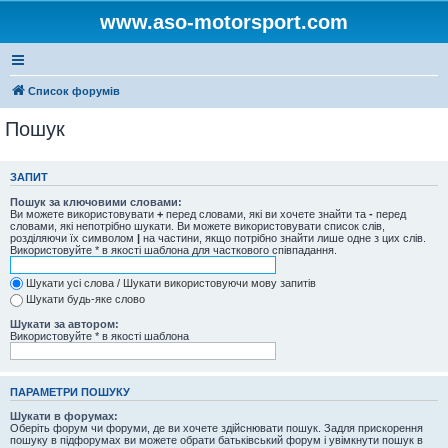
www.aso-motorsport.com
Список форумів
Пошук
ЗАПИТ
Пошук за ключовими словами:
Ви можете використовувати
+
перед словами, які ви хочете знайти та
-
перед
словами, які непотрібно шукати. Ви можете використовувати список слів,
розділяючи їх символом
|
на частини, якщо потрібно знайти лише одне з цих слів.
Використовуйте * в якості шаблона для часткового співпадання.
Шукати усі слова / Шукати використовуючи мову запитів
Шукати будь-яке слово
Шукати за автором:
Використовуйте * в якості шаблона
ПАРАМЕТРИ ПОШУКУ
Шукати в форумах:
Оберіть форум чи форуми, де ви хочете здійснювати пошук. Задля прискорення
пошуку в підфорумах ви можете обрати батьківський форум і увімкнути пошук в