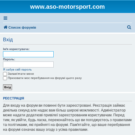
www.aso-motorsport.com
П
Список форумів
о
Вхід
ш
у
Ім'я користувача:
к
Пароль:
Я забув свій пароль
Запам'ятати мене
Приховати моє перебування на форумі цього разу
РЕЄСТРАЦІЯ
Для входу на форум ви повинні бути зареєстровані. Реєстрація займає
декілька секунд але надає вам більш широкі можливості. Адміністратор
може надати додаткові привілеї зареєстрованим користувачам. Перед
тим, як увійти, будь ласка, переконайтесь що ви погоджуєтесь з правилами
та політиками, які прийняті на форумі. Пам'ятайте, що ваше перебування
на форумі означає вашу згоду з усіма правилами.