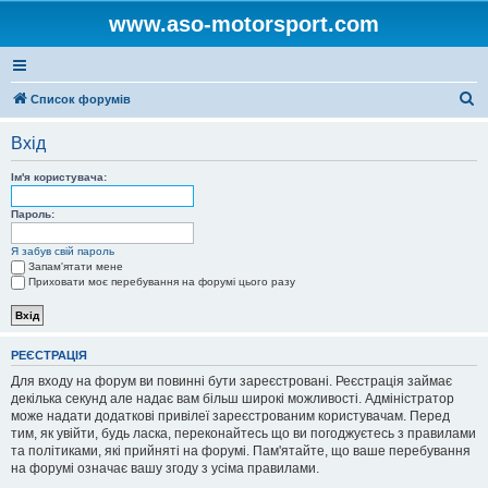
www.aso-motorsport.com
П
Список форумів
о
Вхід
ш
у
Ім'я користувача:
к
Пароль:
Я забув свій пароль
Запам'ятати мене
Приховати моє перебування на форумі цього разу
РЕЄСТРАЦІЯ
Для входу на форум ви повинні бути зареєстровані. Реєстрація займає
декілька секунд але надає вам більш широкі можливості. Адміністратор
може надати додаткові привілеї зареєстрованим користувачам. Перед
тим, як увійти, будь ласка, переконайтесь що ви погоджуєтесь з правилами
та політиками, які прийняті на форумі. Пам'ятайте, що ваше перебування
на форумі означає вашу згоду з усіма правилами.