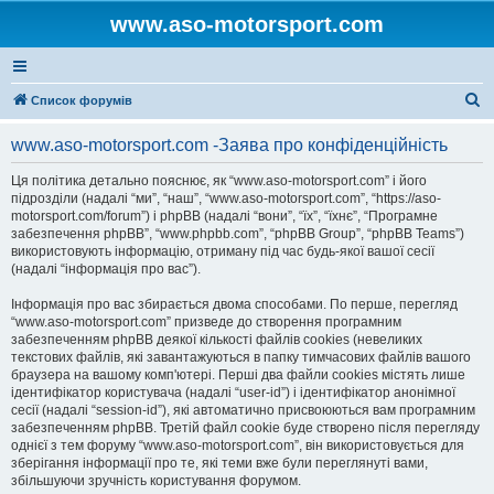
www.aso-motorsport.com
П
Список форумів
о
www.aso-motorsport.com -Заява про конфіденційність
ш
у
Ця політика детально пояснює, як “www.aso-motorsport.com” і його
підрозділи (надалі “ми”, “наш”, “www.aso-motorsport.com”, “https://aso-
к
motorsport.com/forum”) і phpBB (надалі “вони”, “їх”, “їхнє”, “Програмне
забезпечення phpBB”, “www.phpbb.com”, “phpBB Group”, “phpBB Teams”)
використовують інформацію, отриману під час будь-якої вашої сесії
(надалі “інформація про вас”).
Інформація про вас збирається двома способами. По перше, перегляд
“www.aso-motorsport.com” призведе до створення програмним
забезпеченням phpBB деякої кількості файлів cookies (невеликих
текстових файлів, які завантажуються в папку тимчасових файлів вашого
браузера на вашому комп'ютері. Перші два файли cookies містять лише
ідентифікатор користувача (надалі “user-id”) і ідентифікатор анонімної
сесії (надалі “session-id”), які автоматично присвоюються вам програмним
забезпеченням phpBB. Третій файл cookie буде створено після перегляду
однієї з тем форуму “www.aso-motorsport.com”, він використовується для
зберігання інформації про те, які теми вже були переглянуті вами,
збільшуючи зручність користування форумом.