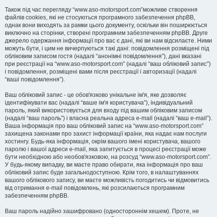
Також під час перегляду “www.aso-motorsport.com”можливе створення
файлів cookies, які не стосуються програмного забезпечення phpBB,
однак вони виходять за рамки цього документу, оскільки він поширюється
виключно на сторінки, створені програмним забезпеченням phpBB. Друге
джерело одержання інформації про вас є дані, які ви нам відсилаєте. Ними
можуть бути, і цим не вичерпуються такі дані: повідомлення розміщені під
обліковим записом гостя (надалі “анонімні повідомлення”), дані вказані
при реєстрації на “www.aso-motorsport.com” (надалі “ваш обліковий запис”)
і повідомлення, розміщені вами після реєстрації і авторизації (надалі
“ваші повідомлення”).
Ваш обліковий запис - це обов'язково унікальне ім'я, яке дозволяє
ідентифікувати вас (надалі “ваше ім'я користувача”), індивідуальний
пароль, який використовується для входу під вашим обліковим записом
(надалі “ваш пароль”) і власна реальна адреса e-mail (надалі “ваш e-mail”).
Ваша інформація про ваш обліковий запис на “www.aso-motorsport.com”
захищена законами про захист інформації країни, яка надає нам послуги
хостингу. Будь-яка інформація, окрім вашого імені користувача, вашого
паролю і вашої адреси e-mail, яка запитується в процесі реєстрації може
бути необхідною або необов'язковою, на розсуд “www.aso-motorsport.com”.
У будь-якому випадку, ви маєте право обирати, яка інформація про ваш
обліковий запис буде загальнодоступною. Крім того, в налаштуваннях
вашого облікового запису, ви маєте можливість погодитись чи відмовитись
від отримання e-mail повідомлень, які розсилаються програмним
забезпеченням phpBB.
Ваш пароль надійно зашифровано (одностороннім хешем). Проте, не