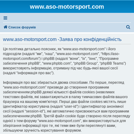
www.aso-motorsport.com
П
Список форумів
о
www.aso-motorsport.com -Заява про конфіденційність
ш
у
Ця політика детально пояснює, як “www.aso-motorsport.com” і його
підрозділи (надалі “ми”, “наш”, “www.aso-motorsport.com”, “https://aso-
к
motorsport.com/forum”) і phpBB (надалі “вони”, “їх”, “їхнє”, “Програмне
забезпечення phpBB”, “www.phpbb.com”, “phpBB Group”, “phpBB Teams”)
використовують інформацію, отриману під час будь-якої вашої сесії
(надалі “інформація про вас”).
Інформація про вас збирається двома способами. По перше, перегляд
“www.aso-motorsport.com” призведе до створення програмним
забезпеченням phpBB деякої кількості файлів cookies (невеликих
текстових файлів, які завантажуються в папку тимчасових файлів вашого
браузера на вашому комп'ютері. Перші два файли cookies містять лише
ідентифікатор користувача (надалі “user-id”) і ідентифікатор анонімної
сесії (надалі “session-id”), які автоматично присвоюються вам програмним
забезпеченням phpBB. Третій файл cookie буде створено після перегляду
однієї з тем форуму “www.aso-motorsport.com”, він використовується для
зберігання інформації про те, які теми вже були переглянуті вами,
збільшуючи зручність користування форумом.