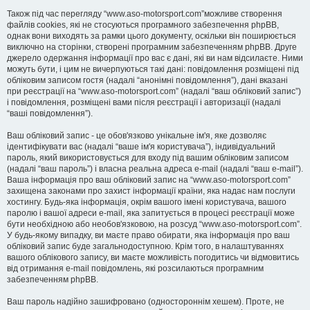
Також під час перегляду “www.aso-motorsport.com”можливе створення
файлів cookies, які не стосуються програмного забезпечення phpBB,
однак вони виходять за рамки цього документу, оскільки він поширюється
виключно на сторінки, створені програмним забезпеченням phpBB. Друге
джерело одержання інформації про вас є дані, які ви нам відсилаєте. Ними
можуть бути, і цим не вичерпуються такі дані: повідомлення розміщені під
обліковим записом гостя (надалі “анонімні повідомлення”), дані вказані
при реєстрації на “www.aso-motorsport.com” (надалі “ваш обліковий запис”)
і повідомлення, розміщені вами після реєстрації і авторизації (надалі
“ваші повідомлення”).
Ваш обліковий запис - це обов'язково унікальне ім'я, яке дозволяє
ідентифікувати вас (надалі “ваше ім'я користувача”), індивідуальний
пароль, який використовується для входу під вашим обліковим записом
(надалі “ваш пароль”) і власна реальна адреса e-mail (надалі “ваш e-mail”).
Ваша інформація про ваш обліковий запис на “www.aso-motorsport.com”
захищена законами про захист інформації країни, яка надає нам послуги
хостингу. Будь-яка інформація, окрім вашого імені користувача, вашого
паролю і вашої адреси e-mail, яка запитується в процесі реєстрації може
бути необхідною або необов'язковою, на розсуд “www.aso-motorsport.com”.
У будь-якому випадку, ви маєте право обирати, яка інформація про ваш
обліковий запис буде загальнодоступною. Крім того, в налаштуваннях
вашого облікового запису, ви маєте можливість погодитись чи відмовитись
від отримання e-mail повідомлень, які розсилаються програмним
забезпеченням phpBB.
Ваш пароль надійно зашифровано (одностороннім хешем). Проте, не