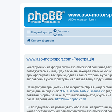
www.aso-motorsp
ASO-motorsport forum
Допомога
Швидкий доступ
Вхід
Список форумів
www.aso-motorsport.com -Реєстрація
Реєструючись на форумі “www.aso-motorsport.com” (надалі “м
погоджуєтесь з ними, будь ласка, не заходьте і/або не кор
проінформувати вас про це, однак з вашої сторони було б 
виправлення умов користування означає вашу згоду з ними
Наші форуми працюють на базі скрипта phpBB (надалі “вони”
випущене за ліцензією “
GNU General Public License v2
” (на
пов'язані з організацією і підтримкою інтернет-дискусій і 
ласка, перегляньте:
http://www.phpbb.com/
.
Ви погоджуєтесь не розміщувати образливі, непристойні, вул
надає послуги хостингу для форуму “www.aso-motorsport.com