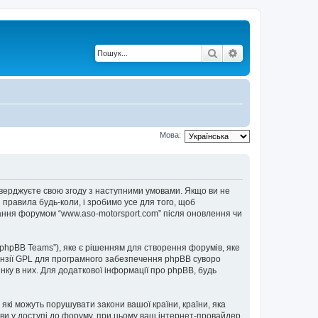
Пошук
Розширений по
Мова:
ідтверджуєте свою згоду з наступними умовами. Якщо ви не
 правила будь-коли, і зробимо усе для того, щоб
вання форумом “www.aso-motorsport.com” після оновлення чи
“phpBB Teams”), яке є рішенням для створення форумів, яке
нзії GPL для програмного забезпечення phpBB суворо
інку в них. Для додаткової інформації про phpBB, будь
 які можуть порушувати закони вашої країни, країни, яка
мови у доступі до форуму, при цьому ваш інтернет-провайдер