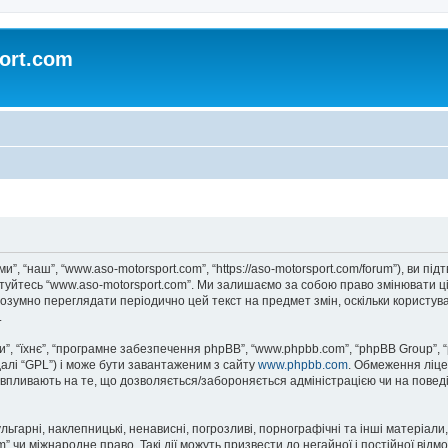
ort.com
и”, “наш”, “www.aso-motorsport.com”, “https://aso-motorsport.com/forum”), ви п
истуйтесь “www.aso-motorsport.com”. Ми залишаємо за собою право змінювати ці
розумно переглядати періодично цей текст на предмет змін, оскільки користу
.
, “їхнє”, “програмне забезпечення phpBB”, “www.phpbb.com”, “phpBB Group”, 
далі “GPL”) і може бути завантаженим з сайту
www.phpbb.com
. Обмеження ліце
не впливають на те, що дозволяється/забороняється адміністрацією чи на повед
ьгарні, наклепницькі, ненависні, погрозливі, порнографічні та інші матеріали,
” чи міжнародне право. Такі дії можуть призвести до негайної і постійної від