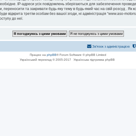
еобхідне. IP-адреси усіх повідомлень зберігаються для забезпечення проведе
, переносити та закривати будь-яку тему в будь-який час на свій розсуд . Як 
буде відкрита третім особам без вашої згоди, ні адміністрація “www.aso-motorsp
оступу до неї.
Зв'язок з адміністрацією
Працює на
phpBB
® Forum Software © phpBB Limited
Український переклад © 2005-2017
Українська підтримка phpBB