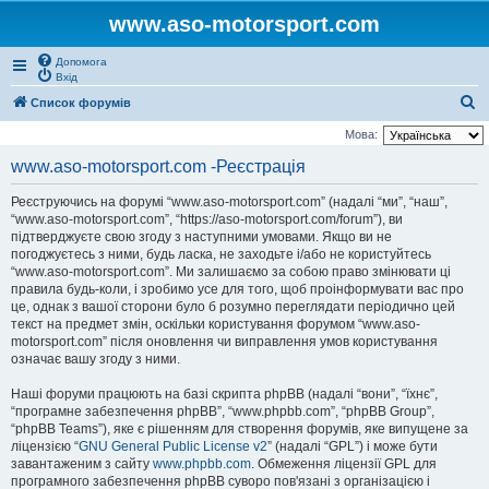
www.aso-motorsport.com
Допомога
Вхід
П
Список форумів
о
Мова:
ш
www.aso-motorsport.com -Реєстрація
у
Реєструючись на форумі “www.aso-motorsport.com” (надалі “ми”, “наш”,
к
“www.aso-motorsport.com”, “https://aso-motorsport.com/forum”), ви
підтверджуєте свою згоду з наступними умовами. Якщо ви не
погоджуєтесь з ними, будь ласка, не заходьте і/або не користуйтесь
“www.aso-motorsport.com”. Ми залишаємо за собою право змінювати ці
правила будь-коли, і зробимо усе для того, щоб проінформувати вас про
це, однак з вашої сторони було б розумно переглядати періодично цей
текст на предмет змін, оскільки користування форумом “www.aso-
motorsport.com” після оновлення чи виправлення умов користування
означає вашу згоду з ними.
Наші форуми працюють на базі скрипта phpBB (надалі “вони”, “їхнє”,
“програмне забезпечення phpBB”, “www.phpbb.com”, “phpBB Group”,
“phpBB Teams”), яке є рішенням для створення форумів, яке випущене за
ліцензією “
GNU General Public License v2
” (надалі “GPL”) і може бути
завантаженим з сайту
www.phpbb.com
. Обмеження ліцензії GPL для
програмного забезпечення phpBB суворо пов'язані з організацією і