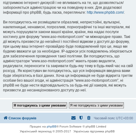
підтримкою інтернет-дискусій і не впливають на те, що дозволяється/
забороняється адміністрацією чи на поведінку в них. Для додаткової
інформації про phpBB, будь ласка, перегляньте:
http://www.phpbb.com/
.
Ви погоджуєтесь не розміщувати образливі, непристойні, вульгарні,
наклепницькі, ненависні, погрозливі, порнографічні та інші матеріали, які
можуть порушувати закони вашої країни, країни, яка надає послуги
хостингу для форуму “www.aso-motorsport.com” чи міжнародне право. Такі
дії можуть призвести до негайної і постійної відмови у доступі до форуму,
при цьому ваш інтернет-провайдер буде повідомлений про це, якщо ми
будемо вважати це за необхідне. IP-адреси усіх повідомлень зберігаються
для забезпечення проведення такої політики. Ви погоджуєтесь, що
адміністратори “www.aso-motorsport.com” мають право видаляти,
редагувати, переносити та закривати будь-яку тему в будь-який час на свій
розсуд . Як користувач ви погоджуєтесь, що уся інформація введена вами
буде зберігатись в базі даних. Хоча ця інформація не буде відкрита третім
особам без вашої згоди, ні адміністрація “www.aso-motorsport.com”, ні
phpBB не буде нести відповідальність за будь-які дії хакерів, які можуть
призвести до несанкціонованого доступу до неї.
Список форумів
Часовий пояс
UTC+03:00
Працює на
phpBB
® Forum Software © phpBB Limited
Український переклад © 2005-2017
Українська підтримка phpBB