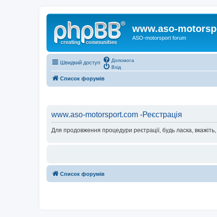
www.aso-motorsp
ASO-motorsport forum
Допомога
Швидкий доступ
Вхід
Список форумів
www.aso-motorsport.com -Реєстрація
Для продовження процедури реєтрації, будь ласка, вкажіть,
Список форумів