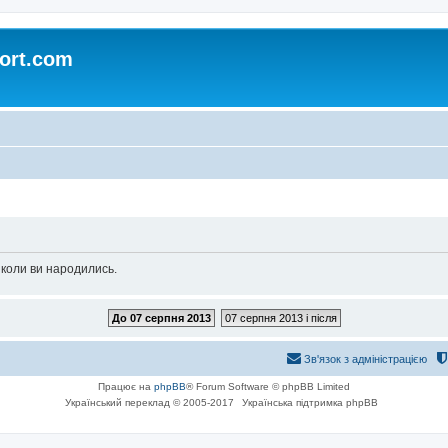
ort.com
 коли ви народились.
До 07 серпня 2013
07 серпня 2013 і після
Зв'язок з адміністрацією
Працює на
phpBB
® Forum Software © phpBB Limited
Український переклад © 2005-2017
Українська підтримка phpBB