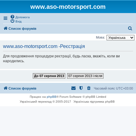
www.aso-motorsport.com
Допомога
Вхід
П
Список форумів
о
Мова:
ш
www.aso-motorsport.com -Реєстрація
у
Для продовження процедури реєтрації, будь ласка, вкажіть, коли ви
к
народились.
До 07 серпня 2013
07 серпня 2013 і після
Список форумів
Часовий пояс
UTC+03:00
Працює на
phpBB
® Forum Software © phpBB Limited
Український переклад © 2005-2017
Українська підтримка phpBB