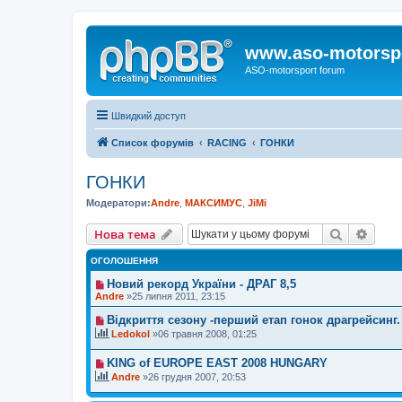
www.aso-motorsp
ASO-motorsport forum
Швидкий доступ
Список форумів
RACING
ГОНКИ
ГОНКИ
Модератори:
Andre
,
МАКСИМУС
,
JiMi
Пошук
Розш
Нова тема
ОГОЛОШЕННЯ
Новий рекорд України - ДРАГ 8,5
Andre
»25 липня 2011, 23:15
Відкриття сезону -перший етап гонок драгрейсинг.
Ledokol
»06 травня 2008, 01:25
KING of EUROPE EAST 2008 HUNGARY
Andre
»26 грудня 2007, 20:53