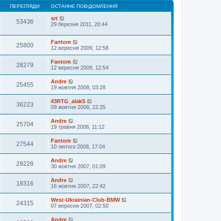
ПЕРЕГЛЯДИ
ОСТАННЄ ПОВІДОМЛЕННЯ
srt
53436
29 березня 2011, 20:44
Fantom
25800
12 вересня 2009, 12:58
Fantom
28279
12 вересня 2009, 12:54
Andre
25455
19 жовтня 2008, 03:28
43RTG_alakS
36223
09 жовтня 2008, 22:25
Andre
25704
19 травня 2008, 11:12
Fantom
27544
10 лютого 2008, 17:04
Andre
29228
30 жовтня 2007, 01:09
Andre
18316
16 жовтня 2007, 22:42
West-Ukrainian-Club-BMW
24315
07 вересня 2007, 02:50
Andre