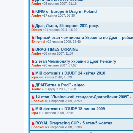
Andre
»05 серпня 2007, 21:16
KING of Europe & Drag in Poland
Andre
»17 квітня 2007, 08:30
Драг, Львів, 25 червня 2011 року.
Dimon
»21 червня 2011, 16:29
Первый этап чемпионата Украины по Драг – рейси
Extremal
»22 червня 2009, 18:40
DRAG-TIMES UKRAINE
Andre
»06 січня 2007, 11:07
2 етап Чемпіонату України з Драг Рейсінгу
Andre
»20 червня 2007, 07:57
Мій фотозвіт з D1UDF 24 квітня 2010
юра
»26 квітня 2010, 15:29
ДРАГБитва в Росії - відео
Andre
»02 грудня 2006, 16:28
1й етап "Львівський стандарт-Драгрейсинг 2009" -
Ledokol
»14 вересня 2009, 20:59
Мій фотозвіт з D1UDF 18 липня 2009
юра
»02 серпня 2009, 20:44
ROYAL Dragracing CUP - 5 етап-5 жовтня
Ledokol
»30 вересня 2008, 02:08