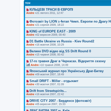
ТЕМ
КІЛЬЦЕВІ ТРАСИ В ЄВРОПІ
Andre
»21 лютого 2011, 12:47
Фотозвіт by LION з 4етап Чемп. Европи по Драгу 
Andre
»21 серпня 2009, 18:22
KING of EUROPE EAST - 2009
Andre
»02 вересня 2009, 00:40
D1 Battle Ukraine vs Russia - Kiev Round2
Andre
»16 жовтня 2008, 10:29
Велике DVD відео від SS Drift Round 0
Andre
»15 червня 2008, 00:42
17-го травня Драг в Черкасах. Відкриття сезону
Andre
»10 травня 2008, 14:49
Японський журнал про Українську Драг-Битву
Andre
»09 жовтня 2007, 18:49
Small DRIFT - Miller - отдыхает
Andre
»30 жовтня 2007, 01:09
Drift from Streetspirits...
Andre
»16 жовтня 2007, 22:42
DRIVE CITY 2007 - Бердянск (фотозвіт)
Andre
»05 вересня 2007, 15:33
ДРАГ БИТВА 2007 м. Київ