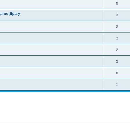
0
ы по Драгу
3
2
2
2
2
8
1