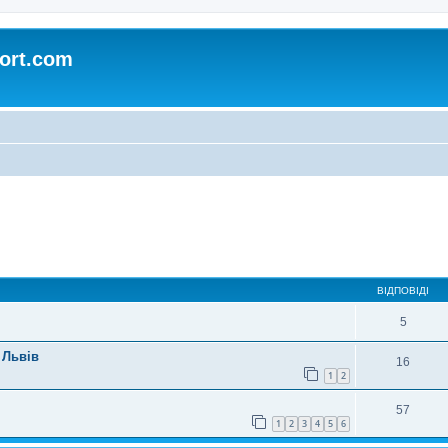
ort.com
ирений пошук
ВІДПОВІДІ
5
 Львів
16
1
2
57
1
2
3
4
5
6