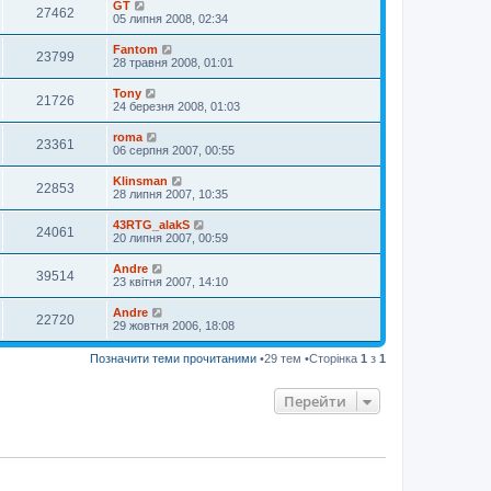
GT
27462
05 липня 2008, 02:34
Fantom
23799
28 травня 2008, 01:01
Tony
21726
24 березня 2008, 01:03
roma
23361
06 серпня 2007, 00:55
Klinsman
22853
28 липня 2007, 10:35
43RTG_alakS
24061
20 липня 2007, 00:59
Andre
39514
23 квітня 2007, 14:10
Andre
22720
29 жовтня 2006, 18:08
Позначити теми прочитаними
•29 тем •Сторінка
1
з
1
Перейти