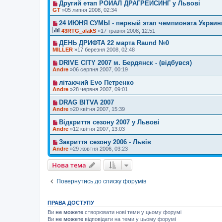
Другий етап РОЙАЛ ДРАГРЕЙСИНГ у Львові
GT
»05 липня 2008, 02:34
24 ИЮНЯ СУМЫ - первый этап чемпионата Украин
43RTG_alakS
»17 травня 2008, 12:51
ДЕНЬ ДРИФТА 22 марта Raund №0
MILLER
»17 березня 2008, 02:48
DRIVE CITY 2007 м. Бердянск - (відбувся)
Andre
»06 серпня 2007, 00:19
літаючий Evo Петренко
Andre
»28 червня 2007, 09:01
DRAG BITVA 2007
Andre
»20 квітня 2007, 15:39
Відкриття сезону 2007 у Львові
Andre
»12 квітня 2007, 13:03
Закриття сезону 2006 - Львів
Andre
»29 жовтня 2006, 03:23
Нова тема
Повернутись до списку форумів
ПРАВА ДОСТУПУ
Ви
не можете
створювати нові теми у цьому форумі
Ви
не можете
відповідати на теми у цьому форумі