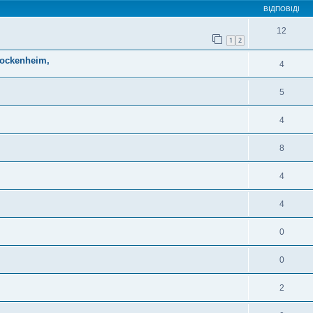
ВІДПОВІДІ
12
1
2
Hockenheim,
4
5
4
8
4
4
0
0
2