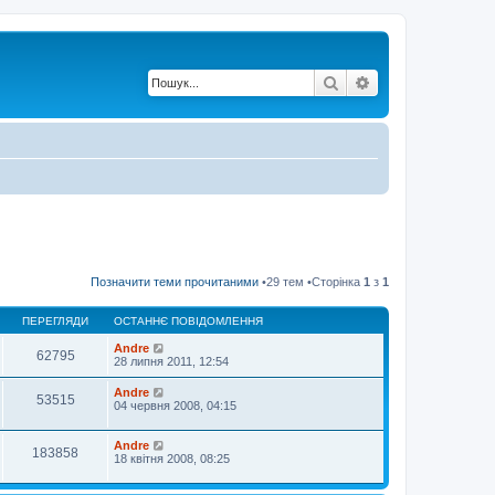
Пошук
Розширений по
Позначити теми прочитаними
•29 тем •Сторінка
1
з
1
ПЕРЕГЛЯДИ
ОСТАННЄ ПОВІДОМЛЕННЯ
Andre
62795
28 липня 2011, 12:54
Andre
53515
04 червня 2008, 04:15
Andre
183858
18 квітня 2008, 08:25