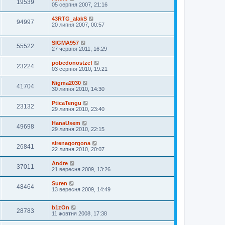
19539
05 серпня 2007, 21:16
43RTG_alakS
94997
20 липня 2007, 00:57
SIGMA957
55522
27 червня 2011, 16:29
pobedonostzef
23224
03 серпня 2010, 19:21
Nigma2030
41704
30 липня 2010, 14:30
PticaTengu
23132
29 липня 2010, 23:40
HanaUsem
49698
29 липня 2010, 22:15
sirenagorgona
26841
22 липня 2010, 20:07
Andre
37011
21 вересня 2009, 13:26
Suren
48464
13 вересня 2009, 14:49
b1zOn
28783
11 жовтня 2008, 17:38