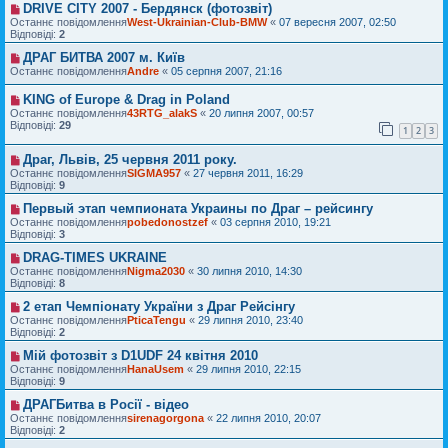
DRIVE CITY 2007 - Бердянск (фотозвіт)
Останнє повідомлення
West-Ukrainian-Club-BMW
«
07 вересня 2007, 02:50
Відповіді:
2
ДРАГ БИТВА 2007 м. Київ
Останнє повідомлення
Andre
«
05 серпня 2007, 21:16
KING of Europe & Drag in Poland
Останнє повідомлення
43RTG_alakS
«
20 липня 2007, 00:57
Відповіді:
29
1
2
3
Драг, Львів, 25 червня 2011 року.
Останнє повідомлення
SIGMA957
«
27 червня 2011, 16:29
Відповіді:
9
Первый этап чемпионата Украины по Драг – рейсингу
Останнє повідомлення
pobedonostzef
«
03 серпня 2010, 19:21
Відповіді:
3
DRAG-TIMES UKRAINE
Останнє повідомлення
Nigma2030
«
30 липня 2010, 14:30
Відповіді:
8
2 етап Чемпіонату України з Драг Рейсінгу
Останнє повідомлення
PticaTengu
«
29 липня 2010, 23:40
Відповіді:
2
Мій фотозвіт з D1UDF 24 квітня 2010
Останнє повідомлення
HanaUsem
«
29 липня 2010, 22:15
Відповіді:
9
ДРАГБитва в Росії - відео
Останнє повідомлення
sirenagorgona
«
22 липня 2010, 20:07
Відповіді:
2