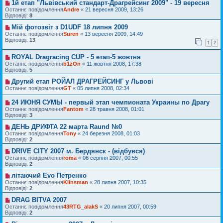
1й етап "Львівський стандарт-Драгрейсинг 2009" - 19 вересня
Останнє повідомлення
Andre
«
21 вересня 2009, 13:26
Відповіді:
8
Мій фотозвіт з D1UDF 18 липня 2009
Останнє повідомлення
Suren
«
13 вересня 2009, 14:49
Відповіді:
13
1
2
ROYAL Dragracing CUP - 5 етап-5 жовтня
Останнє повідомлення
b1zOn
«
11 жовтня 2008, 17:38
Відповіді:
5
Другий етап РОЙАЛ ДРАГРЕЙСИНГ у Львові
Останнє повідомлення
GT
«
05 липня 2008, 02:34
24 ИЮНЯ СУМЫ - первый этап чемпионата Украины по Драгу
Останнє повідомлення
Fantom
«
28 травня 2008, 01:01
Відповіді:
3
ДЕНЬ ДРИФТА 22 марта Raund №0
Останнє повідомлення
Tony
«
24 березня 2008, 01:03
Відповіді:
2
DRIVE CITY 2007 м. Бердянск - (відбувся)
Останнє повідомлення
roma
«
06 серпня 2007, 00:55
Відповіді:
2
літаючий Evo Петренко
Останнє повідомлення
Klinsman
«
28 липня 2007, 10:35
Відповіді:
2
DRAG BITVA 2007
Останнє повідомлення
43RTG_alakS
«
20 липня 2007, 00:59
Відповіді:
2