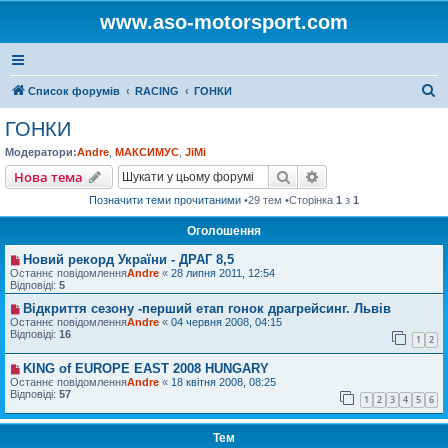
www.aso-motorsport.com
П
Список форумів
RACING
ГОНКИ
о
ГОНКИ
ш
Модератори:
Andre
,
МАКСИМУС
,
JiMi
у
Пошук
Розширений пошу
Нова тема
к
Позначити теми прочитаними
•29 тем •Сторінка
1
з
1
Оголошення
Новий рекорд України - ДРАГ 8,5
Останнє повідомлення
Andre
«
28 липня 2011, 12:54
Відповіді:
5
Відкриття сезону -перший етап гонок драгрейсинг. Львів
Останнє повідомлення
Andre
«
04 червня 2008, 04:15
Відповіді:
16
1
2
KING of EUROPE EAST 2008 HUNGARY
Останнє повідомлення
Andre
«
18 квітня 2008, 08:25
Відповіді:
57
1
2
3
4
5
6
Тем