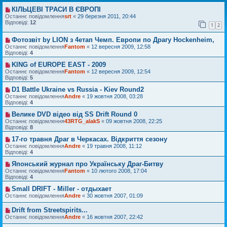
КІЛЬЦЕВІ ТРАСИ В ЄВРОПІ
Останнє повідомлення
srt
«
29 березня 2011, 20:44
Відповіді:
12
1
2
Фотозвіт by LION з 4етап Чемп. Европи по Драгу Hockenheim,
Останнє повідомлення
Fantom
«
12 вересня 2009, 12:58
Відповіді:
4
KING of EUROPE EAST - 2009
Останнє повідомлення
Fantom
«
12 вересня 2009, 12:54
Відповіді:
5
D1 Battle Ukraine vs Russia - Kiev Round2
Останнє повідомлення
Andre
«
19 жовтня 2008, 03:28
Відповіді:
4
Велике DVD відео від SS Drift Round 0
Останнє повідомлення
43RTG_alakS
«
09 жовтня 2008, 22:25
Відповіді:
8
17-го травня Драг в Черкасах. Відкриття сезону
Останнє повідомлення
Andre
«
19 травня 2008, 11:12
Відповіді:
4
Японський журнал про Українську Драг-Битву
Останнє повідомлення
Fantom
«
10 лютого 2008, 17:04
Відповіді:
4
Small DRIFT - Miller - отдыхает
Останнє повідомлення
Andre
«
30 жовтня 2007, 01:09
Drift from Streetspirits...
Останнє повідомлення
Andre
«
16 жовтня 2007, 22:42