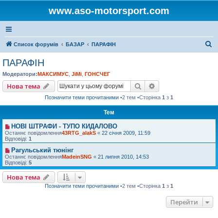
www.aso-motorsport.com
П
Список форумів
БАЗАР
ПАРАФІН
о
ПАРАФІН
ш
Модератори:
МАКСИМУС
,
JiMi
,
ГОНСЧЕГ
у
Пошук
Розширений пошу
Нова тема
к
Позначити теми прочитаними
•2 тем •Сторінка
1
з
1
Тем
НОВІ ШТРАФИ - ТУПО КИДАЛОВО
Останнє повідомлення
43RTG_alakS
«
22 січня 2009, 11:59
Відповіді:
1
Рагульський тюнінг
Останнє повідомлення
MadeinSNG
«
21 липня 2010, 14:53
Відповіді:
5
Нова тема
Позначити теми прочитаними
•2 тем •Сторінка
1
з
1
Перейти