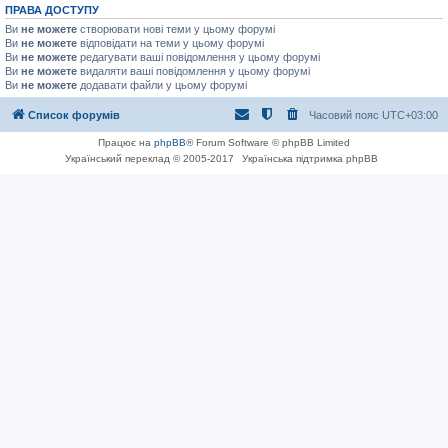
ПРАВА ДОСТУПУ
Ви
не можете
створювати нові теми у цьому форумі
Ви
не можете
відповідати на теми у цьому форумі
Ви
не можете
редагувати ваші повідомлення у цьому форумі
Ви
не можете
видаляти ваші повідомлення у цьому форумі
Ви
не можете
додавати файли у цьому форумі
Список форумів
Часовий пояс
UTC+03:00
Працює на
phpBB
® Forum Software © phpBB Limited
Український переклад © 2005-2017
Українська підтримка phpBB