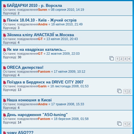
БАЙДАРКИ 2010 - р. Ворскла
Останнє повідомлення
Suren
«
08 серпня 2010, 14:19
Відповіді:
2
Пікнік 18.04.10 - Київ - Жучий острів
Останнє повідомлення
Andre
«
18 квітня 2010, 21:49
Відповіді:
3
Зйомка кліпу АНАСТАЗІЇ м.Москва
Останнє повідомлення
GT
«
13 квітня 2010, 20:43
Відповіді:
4
Як ми на квадріках катались...
Останнє повідомлення
GT
«
22 жовтня 2009, 22:03
Відповіді:
30
1
2
3
4
ORECA дилерство!
Останнє повідомлення
Fantom
«
17 квітня 2009, 10:12
Відповіді:
4
Поїздка в Бердянск на DRIVE CITY 2007
Останнє повідомлення
Garin
«
18 листопада 2008, 01:53
Відповіді:
13
1
2
Наша конюшня в Києві
Останнє повідомлення
Andre
«
17 травня 2008, 15:33
Відповіді:
4
День народження "ASO-tuning"
Останнє повідомлення
Fantom
«
18 березня 2008, 01:58
Відповіді:
14
1
2
чому ASO???