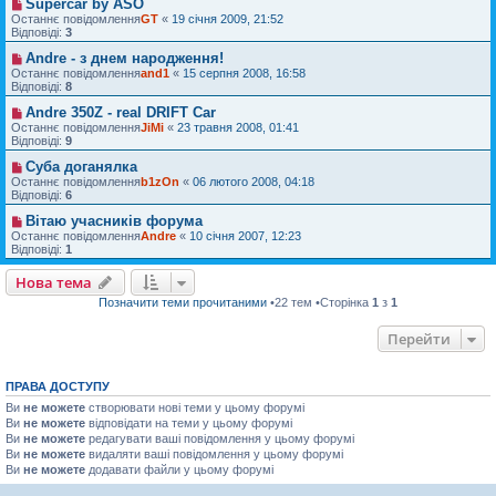
Supercar by ASO
Останнє повідомлення
GT
«
19 січня 2009, 21:52
Відповіді:
3
Andre - з днем народження!
Останнє повідомлення
and1
«
15 серпня 2008, 16:58
Відповіді:
8
Andre 350Z - real DRIFT Car
Останнє повідомлення
JiMi
«
23 травня 2008, 01:41
Відповіді:
9
Суба доганялка
Останнє повідомлення
b1zOn
«
06 лютого 2008, 04:18
Відповіді:
6
Вітаю учасників форума
Останнє повідомлення
Andre
«
10 січня 2007, 12:23
Відповіді:
1
Нова тема
Позначити теми прочитаними
•22 тем •Сторінка
1
з
1
Перейти
ПРАВА ДОСТУПУ
Ви
не можете
створювати нові теми у цьому форумі
Ви
не можете
відповідати на теми у цьому форумі
Ви
не можете
редагувати ваші повідомлення у цьому форумі
Ви
не можете
видаляти ваші повідомлення у цьому форумі
Ви
не можете
додавати файли у цьому форумі