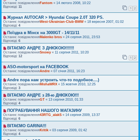
Останнє повідомлення
Fantom
«
14 лютого 2008, 10:22
Відповіді:
11
1
2
Журнал AUTOCAR > Hyundai Сoupe 2.0T 320 PS.
Останнє повідомлення
West-Ukrainian-Club-BMW
«
18 вересня 2007, 01:02
Відповіді:
4
Поїздка в Мінск на 3000GT - 14/11/11
Останнє повідомлення
Malenko bros
«
24 серпня 2011, 23:53
Відповіді:
6
ВІТАЄМО АНДРЕ З ДНЮХОЮ!!!!!!!
Останнє повідомлення
Snowy
«
11 серпня 2011, 10:20
Відповіді:
12
1
2
ASO-motorsport на FACEBOOK
Останнє повідомлення
Andre
«
07 січня 2011, 16:23
Andre пора нам устроить что-то подобное....)
Останнє повідомлення
MishaWRX
«
15 жовтня 2010, 12:25
Відповіді:
3
ВІТАЄМО АНДРЕ з 28-ю ДНЮХОЮ!!!
Останнє повідомлення
GT
«
13 серпня 2010, 01:33
Відповіді:
4
ПОГРАБУВАННЯ НАШОГО МАГАЗИНУ
Останнє повідомлення
43RTG_alakS
«
14 серпня 2009, 13:37
Відповіді:
6
ВІТАЄМО GARINA!!!
Останнє повідомлення
Kritik
«
03 серпня 2009, 01:42
Відповіді:
4