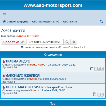
www.aso-motorsport.com
П
Список форумів
ASO-Motorsport клуб
ASO-життя
о
ASO-життя
ш
Модератори:
Andre
,
GT
,
Garin
у
Пошук
Розширений пошу
Нова тема
к
Позначити теми прочитаними
•22 тем •Сторінка
1
з
1
Оголошення
ТРАВМА АНДРЕ
Останнє повідомлення
МАКСИМУС
«
28 березня 2010, 21:51
Відповіді:
26
1
2
3
МАКСИМУС ЖЕНИВСЯ!
Останнє повідомлення
Kritik
«
03 серпня 2009, 02:14
Відповіді:
5
ТЮНІНГ МАГАЗИН "ASO-motorsport" м. Київ
Останнє повідомлення
Suren
«
17 квітня 2009, 09:58
Відповіді:
10
1
2
Тем