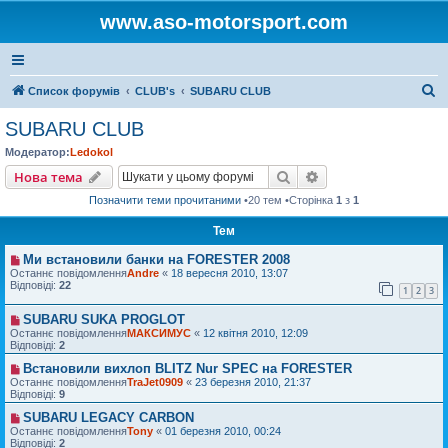
www.aso-motorsport.com
П
Список форумів
CLUB's
SUBARU CLUB
о
SUBARU CLUB
ш
Модератор:
Ledokol
у
Пошук
Розширений пошу
Нова тема
к
Позначити теми прочитаними
•20 тем •Сторінка
1
з
1
Тем
Ми встановили банки на FORESTER 2008
Останнє повідомлення
Andre
«
18 вересня 2010, 13:07
Відповіді:
22
1
2
3
SUBARU SUKA PROGLOT
Останнє повідомлення
МАКСИМУС
«
12 квітня 2010, 12:09
Відповіді:
2
Встановили вихлоп BLITZ Nur SPEC на FORESTER
Останнє повідомлення
TraJet0909
«
23 березня 2010, 21:37
Відповіді:
9
SUBARU LEGACY CARBON
Останнє повідомлення
Tony
«
01 березня 2010, 00:24
Відповіді:
2