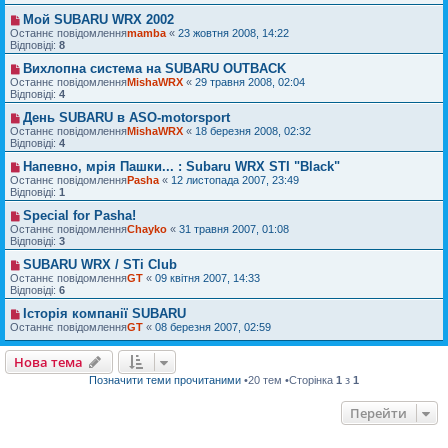
Мой SUBARU WRX 2002
Останнє повідомлення
mamba
«
23 жовтня 2008, 14:22
Відповіді:
8
Вихлопна система на SUBARU OUTBACK
Останнє повідомлення
MishaWRX
«
29 травня 2008, 02:04
Відповіді:
4
День SUBARU в ASO-motorsport
Останнє повідомлення
MishaWRX
«
18 березня 2008, 02:32
Відповіді:
4
Напевно, мрія Пашки... : Subaru WRX STI "Black"
Останнє повідомлення
Pasha
«
12 листопада 2007, 23:49
Відповіді:
1
Special for Pasha!
Останнє повідомлення
Chayko
«
31 травня 2007, 01:08
Відповіді:
3
SUBARU WRX / STi Club
Останнє повідомлення
GT
«
09 квітня 2007, 14:33
Відповіді:
6
Історія компанії SUBARU
Останнє повідомлення
GT
«
08 березня 2007, 02:59
Нова тема
Позначити теми прочитаними
•20 тем •Сторінка
1
з
1
Перейти