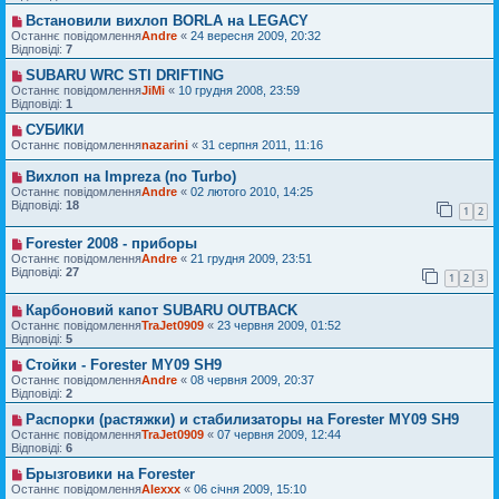
Встановили вихлоп BORLA на LEGACY
Останнє повідомлення
Andre
«
24 вересня 2009, 20:32
Відповіді:
7
SUBARU WRC STI DRIFTING
Останнє повідомлення
JiMi
«
10 грудня 2008, 23:59
Відповіді:
1
СУБИКИ
Останнє повідомлення
nazarini
«
31 серпня 2011, 11:16
Вихлоп на Impreza (no Turbo)
Останнє повідомлення
Andre
«
02 лютого 2010, 14:25
Відповіді:
18
1
2
Forester 2008 - приборы
Останнє повідомлення
Andre
«
21 грудня 2009, 23:51
Відповіді:
27
1
2
3
Карбоновий капот SUBARU OUTBACK
Останнє повідомлення
TraJet0909
«
23 червня 2009, 01:52
Відповіді:
5
Стойки - Forester MY09 SH9
Останнє повідомлення
Andre
«
08 червня 2009, 20:37
Відповіді:
2
Распорки (растяжки) и стабилизаторы на Forester MY09 SH9
Останнє повідомлення
TraJet0909
«
07 червня 2009, 12:44
Відповіді:
6
Брызговики на Forester
Останнє повідомлення
Alexxx
«
06 січня 2009, 15:10