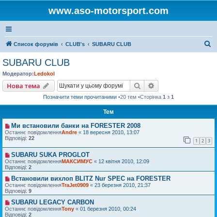
www.aso-motorsport.com
П
Список форумів
CLUB's
SUBARU CLUB
о
SUBARU CLUB
ш
Модератор:
Ledokol
у
Пошук
Розширений пошу
Нова тема
к
Позначити теми прочитаними
•20 тем •Сторінка
1
з
1
Тем
Ми встановили банки на FORESTER 2008
Останнє повідомлення
Andre
«
18 вересня 2010, 13:07
Відповіді:
22
1
2
3
SUBARU SUKA PROGLOT
Останнє повідомлення
МАКСИМУС
«
12 квітня 2010, 12:09
Відповіді:
2
Встановили вихлоп BLITZ Nur SPEC на FORESTER
Останнє повідомлення
TraJet0909
«
23 березня 2010, 21:37
Відповіді:
9
SUBARU LEGACY CARBON
Останнє повідомлення
Tony
«
01 березня 2010, 00:24
Відповіді:
2