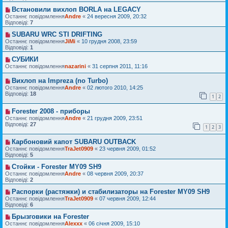
Встановили вихлоп BORLA на LEGACY
Останнє повідомлення
Andre
«
24 вересня 2009, 20:32
Відповіді:
7
SUBARU WRC STI DRIFTING
Останнє повідомлення
JiMi
«
10 грудня 2008, 23:59
Відповіді:
1
СУБИКИ
Останнє повідомлення
nazarini
«
31 серпня 2011, 11:16
Вихлоп на Impreza (no Turbo)
Останнє повідомлення
Andre
«
02 лютого 2010, 14:25
Відповіді:
18
1
2
Forester 2008 - приборы
Останнє повідомлення
Andre
«
21 грудня 2009, 23:51
Відповіді:
27
1
2
3
Карбоновий капот SUBARU OUTBACK
Останнє повідомлення
TraJet0909
«
23 червня 2009, 01:52
Відповіді:
5
Стойки - Forester MY09 SH9
Останнє повідомлення
Andre
«
08 червня 2009, 20:37
Відповіді:
2
Распорки (растяжки) и стабилизаторы на Forester MY09 SH9
Останнє повідомлення
TraJet0909
«
07 червня 2009, 12:44
Відповіді:
6
Брызговики на Forester
Останнє повідомлення
Alexxx
«
06 січня 2009, 15:10