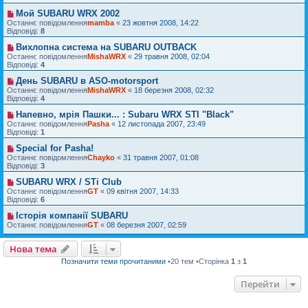
Мой SUBARU WRX 2002
Останнє повідомлення
mamba
«
23 жовтня 2008, 14:22
Відповіді:
8
Вихлопна система на SUBARU OUTBACK
Останнє повідомлення
MishaWRX
«
29 травня 2008, 02:04
Відповіді:
4
День SUBARU в ASO-motorsport
Останнє повідомлення
MishaWRX
«
18 березня 2008, 02:32
Відповіді:
4
Напевно, мрія Пашки... : Subaru WRX STI "Black"
Останнє повідомлення
Pasha
«
12 листопада 2007, 23:49
Відповіді:
1
Special for Pasha!
Останнє повідомлення
Chayko
«
31 травня 2007, 01:08
Відповіді:
3
SUBARU WRX / STi Club
Останнє повідомлення
GT
«
09 квітня 2007, 14:33
Відповіді:
6
Історія компанії SUBARU
Останнє повідомлення
GT
«
08 березня 2007, 02:59
Нова тема
Позначити теми прочитаними
•20 тем •Сторінка
1
з
1
Перейти