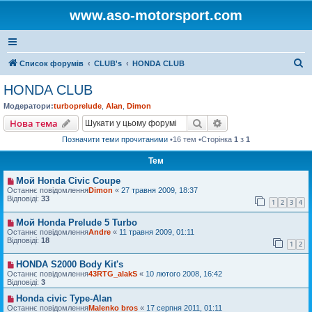
www.aso-motorsport.com
П
Список форумів
CLUB's
HONDA CLUB
о
HONDA CLUB
ш
Модератори:
turboprelude
,
Alan
,
Dimon
у
Пошук
Розширений пошу
Нова тема
к
Позначити теми прочитаними
•16 тем •Сторінка
1
з
1
Тем
Мой Honda Civic Coupe
Останнє повідомлення
Dimon
«
27 травня 2009, 18:37
Відповіді:
33
1
2
3
4
Мой Honda Prelude 5 Turbo
Останнє повідомлення
Andre
«
11 травня 2009, 01:11
Відповіді:
18
1
2
HONDA S2000 Body Kit's
Останнє повідомлення
43RTG_alakS
«
10 лютого 2008, 16:42
Відповіді:
3
Honda civic Type-Alan
Останнє повідомлення
Malenko bros
«
17 серпня 2011, 01:11