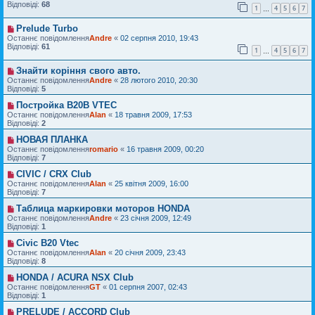
Відповіді:
68
1
4
5
6
7
…
Prelude Turbo
Останнє повідомлення
Andre
«
02 серпня 2010, 19:43
Відповіді:
61
1
4
5
6
7
…
Знайти коріння свого авто.
Останнє повідомлення
Andre
«
28 лютого 2010, 20:30
Відповіді:
5
Постройка В20В VTEC
Останнє повідомлення
Alan
«
18 травня 2009, 17:53
Відповіді:
2
НОВАЯ ПЛАНКА
Останнє повідомлення
romario
«
16 травня 2009, 00:20
Відповіді:
7
CIVIC / CRX Club
Останнє повідомлення
Alan
«
25 квітня 2009, 16:00
Відповіді:
7
Таблица маркировки моторов HONDA
Останнє повідомлення
Andre
«
23 січня 2009, 12:49
Відповіді:
1
Civic B20 Vtec
Останнє повідомлення
Alan
«
20 січня 2009, 23:43
Відповіді:
8
HONDA / ACURA NSX Club
Останнє повідомлення
GT
«
01 серпня 2007, 02:43
Відповіді:
1
PRELUDE / ACCORD Club