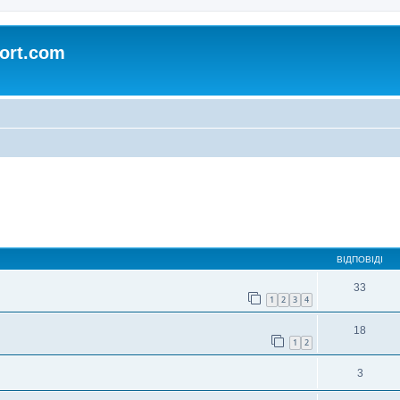
ort.com
ирений пошук
ВІДПОВІДІ
33
1
2
3
4
18
1
2
3