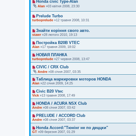
Honda civic Type-Alan
Alan
»03 квітня 2008, 23:30
Prelude Turbo
turboprelude
»12 травня 2008, 10:31
Знайти коріння свого авто.
stawr
»28 лютого 2010, 19:13
Постройка В20В VTEC
Alan
»17 травня 2009, 18:02
НОВАЯ ПЛАНКА
turboprelude
»27 червня 2008, 13:47
CIVIC / CRX Club
Andre
»08 січня 2007, 03:35
Таблица маркировки моторов HONDA
Alan
»22 січня 2009, 14:25
Civic B20 Vtec
Vick
»13 травня 2008, 17:49
HONDA / ACURA NSX Club
Andre
»08 січня 2007, 03:42
PRELUDE / ACCORD Club
Andre
»08 січня 2007, 03:37
Honda Accord:"Тюнінг не по деццки"
GT
»09 березня 2007, 01:29