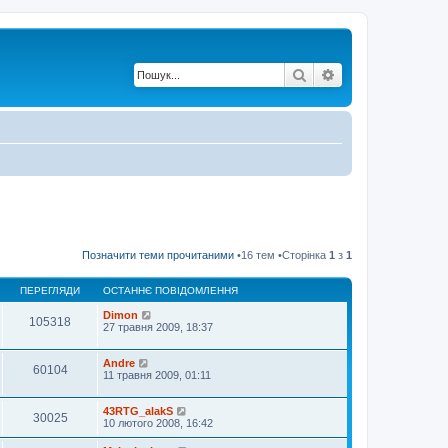
Пошук
Розширений по
Позначити теми прочитаними
•16 тем •Сторінка
1
з
1
ПЕРЕГЛЯДИ
ОСТАННЄ ПОВІДОМЛЕННЯ
Dimon
105318
27 травня 2009, 18:37
Andre
60104
11 травня 2009, 01:11
43RTG_alakS
30025
10 лютого 2008, 16:42