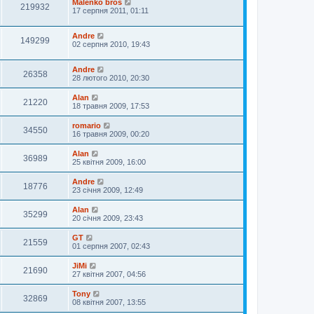
Malenko bros
219932
17 серпня 2011, 01:11
Andre
149299
02 серпня 2010, 19:43
Andre
26358
28 лютого 2010, 20:30
Alan
21220
18 травня 2009, 17:53
romario
34550
16 травня 2009, 00:20
Alan
36989
25 квітня 2009, 16:00
Andre
18776
23 січня 2009, 12:49
Alan
35299
20 січня 2009, 23:43
GT
21559
01 серпня 2007, 02:43
JiMi
21690
27 квітня 2007, 04:56
Tony
32869
08 квітня 2007, 13:55