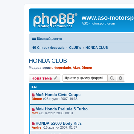
www.aso-motorsp
ASO-motorsport forum
Швидкий доступ
Список форумів
CLUB's
HONDA CLUB
HONDA CLUB
Модератори:
turboprelude
,
Alan
,
Dimon
Пошук
Розш
Нова тема
ТЕМ
Мой Honda Civic Coupe
Dimon
»26 грудня 2007, 19:36
Мой Honda Prelude 5 Turbo
Max
»11 лютого 2008, 00:01
HONDA S2000 Body Kit's
Andre
»16 жовтня 2007, 01:57