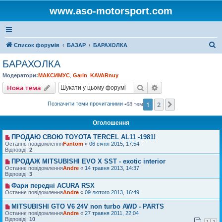
www.aso-motorsport.com
П
Список форумів
БАЗАР
БАРАХОЛКА
о
БАРАХОЛКА
ш
Модератори:
МАКСИМУС
,
Garin
,
KAVARnuy
у
Пошук
Розширений пошу
Нова тема
к
1
2
Далі
Позначити теми прочитаними
•68 тем
Оголошення
ПРОДАЮ СВОЮ TOYOTA TERCEL AL11 -1981!
Останнє повідомлення
Fantom
«
06 січня 2015, 17:54
Відповіді:
2
ПРОДАЖ MITSUBISHI EVO X SST - exotic interior
Останнє повідомлення
Andre
«
14 травня 2013, 14:37
Відповіді:
3
Фари передні ACURA RSX
Останнє повідомлення
Andre
«
09 лютого 2013, 16:49
MITSUBISHI GTO V6 24V non turbo AWD - PARTS
Останнє повідомлення
Andre
«
27 травня 2011, 22:04
Відповіді:
10
1
2