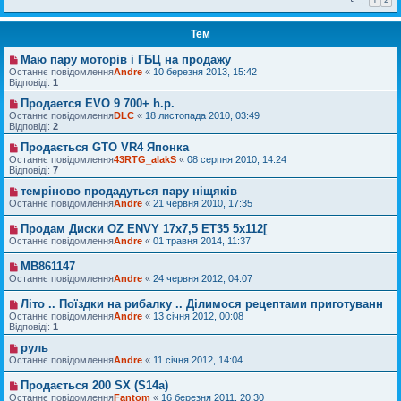
Тем
Маю пару моторів і ГБЦ на продажу
Останнє повідомлення
Andre
«
10 березня 2013, 15:42
Відповіді:
1
Продается EVO 9 700+ h.p.
Останнє повідомлення
DLC
«
18 листопада 2010, 03:49
Відповіді:
2
Продається GTO VR4 Японка
Останнє повідомлення
43RTG_alakS
«
08 серпня 2010, 14:24
Відповіді:
7
темріново продадуться пару ніщяків
Останнє повідомлення
Andre
«
21 червня 2010, 17:35
Продам Диски OZ ENVY 17x7,5 ET35 5x112[
Останнє повідомлення
Andre
«
01 травня 2014, 11:37
MB861147
Останнє повідомлення
Andre
«
24 червня 2012, 04:07
Літо .. Поїздки на рибалку .. Ділимося рецептами приготуванн
Останнє повідомлення
Andre
«
13 січня 2012, 00:08
Відповіді:
1
руль
Останнє повідомлення
Andre
«
11 січня 2012, 14:04
Продається 200 SX (S14a)
Останнє повідомлення
Fantom
«
16 березня 2011, 20:30