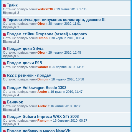
Трайк
Останнє повідомлення
xerkx2030
«
19 липня 2010, 17:15
Відповіді:
2
Термострічка для випускних колекторів, дешево !!!
Останнє повідомлення
Oleg
«
30 червня 2010, 11:01
Відповіді:
2
Продам стійки Dropzone (газові) недорого
Останнє повідомлення
Dimon
«
30 червня 2010, 00:54
Відповіді:
2
Продам доки Silvia
Останнє повідомлення
Oleg
«
29 червня 2010, 12:45
Відповіді:
5
Продам диски R15
Останнє повідомлення
xander
«
25 червня 2010, 13:06
R22 с резиной - продам
Останнє повідомлення
Dimon
«
18 червня 2010, 16:38
Продам Volkswagen Beetle 1302
Останнє повідомлення
Andre
«
16 травня 2010, 11:47
Відповіді:
4
Банячок
Останнє повідомлення
Andre
«
16 квітня 2010, 16:33
Відповіді:
5
Продам Subaru Impreza WRX STi 2008
Останнє повідомлення
Fantom
«
13 березня 2010, 00:17
Відповіді:
1
Продам добавку в масло NanoVit