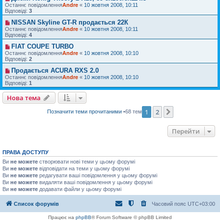
Останнє повідомлення
Andre
«
10 жовтня 2008, 10:11
Відповіді:
3
NISSAN Skyline GT-R продається 22К
Останнє повідомлення
Andre
«
10 жовтня 2008, 10:11
Відповіді:
4
FIAT COUPE TURBO
Останнє повідомлення
Andre
«
10 жовтня 2008, 10:10
Відповіді:
2
Продається ACURA RXS 2.0
Останнє повідомлення
Andre
«
10 жовтня 2008, 10:10
Відповіді:
1
Нова тема
1
2
Далі
Позначити теми прочитаними
•68 тем
Перейти
ПРАВА ДОСТУПУ
Ви
не можете
створювати нові теми у цьому форумі
Ви
не можете
відповідати на теми у цьому форумі
Ви
не можете
редагувати ваші повідомлення у цьому форумі
Ви
не можете
видаляти ваші повідомлення у цьому форумі
Ви
не можете
додавати файли у цьому форумі
Список форумів
Часовий пояс
UTC+03:00
Працює на
phpBB
® Forum Software © phpBB Limited