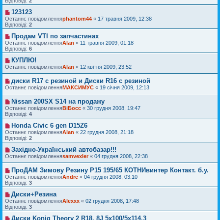
Відповіді:
2
123123
Останнє повідомлення
phantom44
«
17 травня 2009, 12:38
Відповіді:
2
Продам VTI по запчастинах
Останнє повідомлення
Alan
«
11 травня 2009, 01:18
Відповіді:
6
КУПЛЮ!
Останнє повідомлення
Alan
«
12 квітня 2009, 23:52
диски R17 с резиной и Диски R16 с резиной
Останнє повідомлення
МАКСИМУС
«
19 січня 2009, 12:13
Nissan 200SX S14 на продажу
Останнє повідомлення
ВіБосс
«
30 грудня 2008, 19:47
Відповіді:
4
Honda Civic 6 gen D15Z6
Останнє повідомлення
Alan
«
22 грудня 2008, 21:18
Відповіді:
2
Західно-Український автобазар!!!
Останнє повідомлення
samvexler
«
04 грудня 2008, 22:38
ПроДАМ Зимову Резину Р15 195/65 КОТНИвинтер Контакт. б.у.
Останнє повідомлення
Andre
«
04 грудня 2008, 03:10
Відповіді:
3
Диски+Резина
Останнє повідомлення
Alexxx
«
02 грудня 2008, 17:48
Відповіді:
3
Диски Konig Theory 2 R18, 8J 5x100/5x114.3