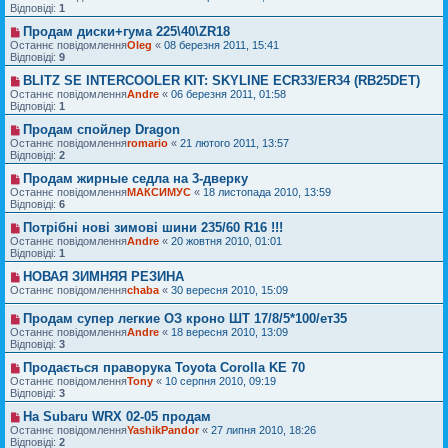
Відповіді:
1
Продам диски+гума 225\40\ZR18
Останнє повідомлення
Oleg
«
08 березня 2011, 15:41
Відповіді:
9
BLITZ SE INTERCOOLER KIT: SKYLINE ECR33/ER34 (RB25DET)
Останнє повідомлення
Andre
«
06 березня 2011, 01:58
Відповіді:
1
Продам спойлер Dragon
Останнє повідомлення
romario
«
21 лютого 2011, 13:57
Відповіді:
2
Продам жирные седла на 3-дверку
Останнє повідомлення
МАКСИМУС
«
18 листопада 2010, 13:59
Відповіді:
6
Потрібні нові зимові шини 235/60 R16 !!!
Останнє повідомлення
Andre
«
20 жовтня 2010, 01:01
Відповіді:
1
НОВАЯ ЗИМНЯЯ РЕЗИНА
Останнє повідомлення
chaba
«
30 вересня 2010, 15:09
Продам супер легкие ОЗ кроно ШТ 17/8/5*100/ет35
Останнє повідомлення
Andre
«
18 вересня 2010, 13:09
Відповіді:
3
Продається праворука Toyota Corolla KE 70
Останнє повідомлення
Tony
«
10 серпня 2010, 09:19
Відповіді:
3
На Subaru WRX 02-05 продам
Останнє повідомлення
YashikPandor
«
27 липня 2010, 18:26
Відповіді:
2