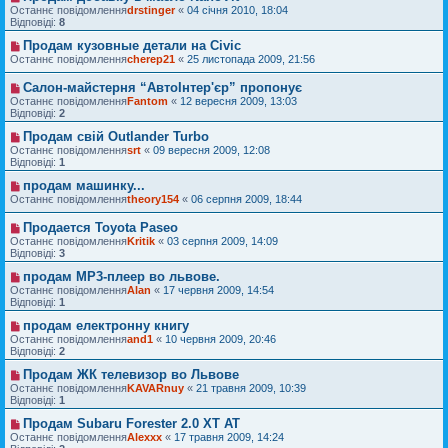
Останнє повідомлення
drstinger
«
04 січня 2010, 18:04
Відповіді:
8
Продам кузовные детали на Civic
Останнє повідомлення
cherep21
«
25 листопада 2009, 21:56
Салон-майстерня “АвтоІнтер'єр” пропонує
Останнє повідомлення
Fantom
«
12 вересня 2009, 13:03
Відповіді:
2
Продам свій Outlander Turbo
Останнє повідомлення
srt
«
09 вересня 2009, 12:08
Відповіді:
1
продам машинку...
Останнє повідомлення
theory154
«
06 серпня 2009, 18:44
Продается Toyota Paseo
Останнє повідомлення
Kritik
«
03 серпня 2009, 14:09
Відповіді:
3
продам МР3-плеер во львове.
Останнє повідомлення
Alan
«
17 червня 2009, 14:54
Відповіді:
1
продам електронну книгу
Останнє повідомлення
and1
«
10 червня 2009, 20:46
Відповіді:
2
Продам ЖК телевизор во Львове
Останнє повідомлення
KAVARnuy
«
21 травня 2009, 10:39
Відповіді:
1
Продам Subaru Forester 2.0 XT AT
Останнє повідомлення
Alexxx
«
17 травня 2009, 14:24