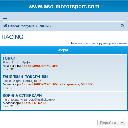
www.aso-motorsport.com
П
Список форумів
RACING
о
RACING
ш
Позначити всі підфоруми прочитаними
у
Форум
к
ГОНКИ
Драг / Стріт / Дріфт
Модератори:
Andre
,
МАКСИМУС
,
JiMi
Тем:
32
ГАНЯЛКИ & ПОКАТУШКИ
Гонки на гроші, авто, тощо..
Модератори:
Andre
,
МАКСИМУС
,
JiMi
,
che_guevara
,
MILLER
Тем:
1
КОРЧІ & СУПЕРКАРИ
Не стандартні автомобільні рішення
Модератори:
Andre
,
ГОНСЧЕГ
Тем:
21
Перейти