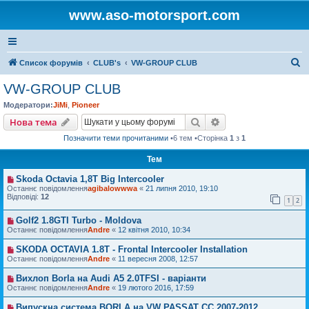
www.aso-motorsport.com
П
Список форумів
CLUB's
VW-GROUP CLUB
о
VW-GROUP CLUB
ш
Модератори:
JiMi
,
Pioneer
у
Пошук
Розширений пошу
Нова тема
к
Позначити теми прочитаними
•6 тем •Сторінка
1
з
1
Тем
Skoda Octavia 1,8T Big Intercooler
Останнє повідомлення
agibalowwwa
«
21 липня 2010, 19:10
Відповіді:
12
1
2
Golf2 1.8GTI Turbo - Moldova
Останнє повідомлення
Andre
«
12 квітня 2010, 10:34
SKODA OCTAVIA 1.8T - Frontal Intercooler Installation
Останнє повідомлення
Andre
«
11 вересня 2008, 12:57
Вихлоп Borla на Audi A5 2.0TFSI - варіанти
Останнє повідомлення
Andre
«
19 лютого 2016, 17:59
Випускна система BORLA на VW PASSAT CC 2007-2012