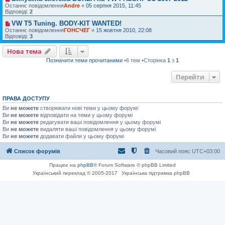
Останнє повідомлення
Andre
«
05 серпня 2015, 11:45
Відповіді:
2
VW T5 Tuning. BODY-KIT WANTED!
Останнє повідомлення
ГОНСЧЕГ
«
15 жовтня 2010, 22:08
Відповіді:
3
Нова тема
Позначити теми прочитаними
•6 тем •Сторінка
1
з
1
Перейти
ПРАВА ДОСТУПУ
Ви
не можете
створювати нові теми у цьому форумі
Ви
не можете
відповідати на теми у цьому форумі
Ви
не можете
редагувати ваші повідомлення у цьому форумі
Ви
не можете
видаляти ваші повідомлення у цьому форумі
Ви
не можете
додавати файли у цьому форумі
Список форумів
Часовий пояс
UTC+03:00
Працює на
phpBB
® Forum Software © phpBB Limited
Український переклад © 2005-2017
Українська підтримка phpBB