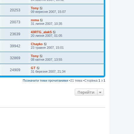
Tony
20253
09 вересня 2007, 15:07
roma
20073
31 липня 2007, 10:35
43RTG_alakS
23639
20 липня 2007, 01:05
Chayko
39942
23 травня 2007, 15:01
Tony
32869
08 квітня 2007, 13:55
GT
24909
31 березня 2007, 21:34
Позначити теми прочитаними
•21 тема •Сторінка
1
з
1
Перейти