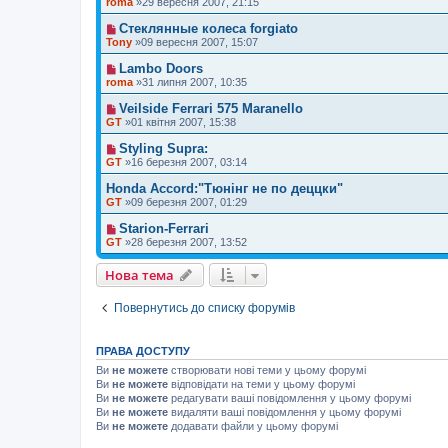
roma
»29 вересня 2007, 21:15
Стеклянные колеса forgiato
Tony
»09 вересня 2007, 15:07
Lambo Doors
roma
»31 липня 2007, 10:35
Veilside Ferrari 575 Maranello
GT
»01 квітня 2007, 15:38
Styling Supra:
GT
»16 березня 2007, 03:14
Honda Accord:"Тюнінг не по деццки"
GT
»09 березня 2007, 01:29
Starion-Ferrari
GT
»28 березня 2007, 13:52
Нова тема
Повернутись до списку форумів
ПРАВА ДОСТУПУ
Ви
не можете
створювати нові теми у цьому форумі
Ви
не можете
відповідати на теми у цьому форумі
Ви
не можете
редагувати ваші повідомлення у цьому форумі
Ви
не можете
видаляти ваші повідомлення у цьому форумі
Ви
не можете
додавати файли у цьому форумі