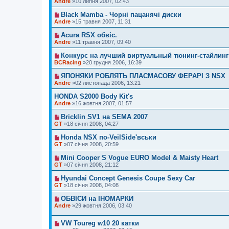
Andre
»10 липня 2007, 02:43
Black Mamba - Чорні пацанячі диски
Andre
»15 травня 2007, 11:31
Acura RSX обвіс.
Andre
»11 травня 2007, 09:40
Конкурс на лучший виртуальный тюнинг-стайлинг
BCRacing
»20 грудня 2006, 16:39
ЯПОНЯКИ РОБЛЯТЬ ПЛАСМАСОВУ ФЕРАРІ З NSX
Andre
»02 листопада 2006, 13:21
HONDA S2000 Body Kit's
Andre
»16 жовтня 2007, 01:57
Bricklin SV1 на SEMA 2007
GT
»18 січня 2008, 04:27
Honda NSX по-VeilSide'вськи
GT
»07 січня 2008, 20:59
Mini Cooper S Vogue EURO Model & Maisty Heart
GT
»07 січня 2008, 21:12
Hyundai Concept Genesis Coupe Sexy Car
GT
»18 січня 2008, 04:08
ОБВІСИ на ІНОМАРКИ
Andre
»29 жовтня 2006, 03:40
VW Toureg w10 20 катки