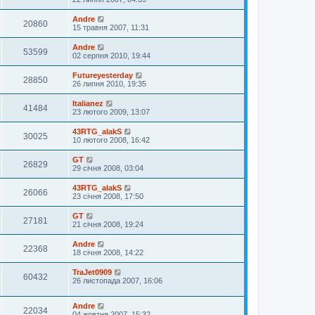
Andre
20860
15 травня 2007, 11:31
Andre
53599
02 серпня 2010, 19:44
Futureyesterday
28850
26 липня 2010, 19:35
Italianez
41484
23 лютого 2009, 13:07
43RTG_alakS
30025
10 лютого 2008, 16:42
GT
26829
29 січня 2008, 03:04
43RTG_alakS
26066
23 січня 2008, 17:50
GT
27181
21 січня 2008, 19:24
Andre
22368
18 січня 2008, 14:22
TraJet0909
60432
26 листопада 2007, 16:06
Andre
22034
04 жовтня 2007, 15:32