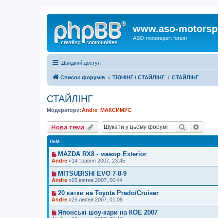
www.aso-motorsp
ASO-motorsport forum
Швидкий доступ
Список форумів
ТЮНІНГ / СТАЙЛІНГ
СТАЙЛІНГ
СТАЙЛІНГ
Модератори:
Andre
,
МАКСИМУС
Пошук
Розш
Нова тема
ТЕМ
MAZDA RX8 - мажор Exterior
Andre
»14 травня 2007, 23:45
MITSUBISHI EVO 7-8-9
Andre
»25 квітня 2007, 00:44
20 катки на Toyota Prado/Cruiser
Andre
»25 липня 2007, 01:08
Японські шоу-кари на КОЕ 2007