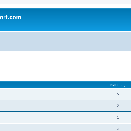
ort.com
ирений пошук
ВІДПОВІДІ
5
2
1
4