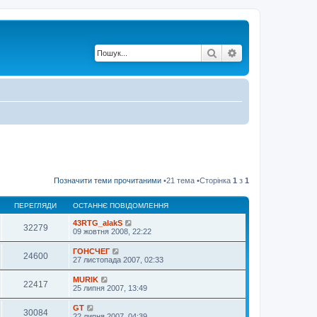
Пошук
Розширений по
Позначити теми прочитаними
•21 тема •Сторінка
1
з
1
ПЕРЕГЛЯДИ
ОСТАННЄ ПОВІДОМЛЕННЯ
43RTG_alakS
32279
09 жовтня 2008, 22:22
ГОНСЧЕГ
24600
27 листопада 2007, 02:33
MURIK
22417
25 липня 2007, 13:49
GT
30084
22 липня 2007, 04:39