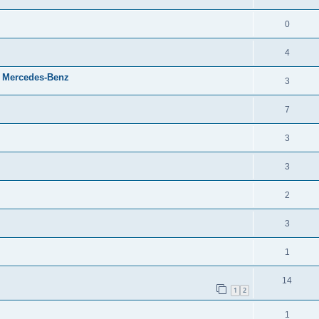
0
4
 Mercedes-Benz
3
7
3
3
2
3
1
14
1
2
1