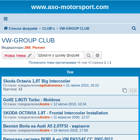
www.aso-motorsport.com
П
Список форумів
CLUB's
VW-GROUP CLUB
о
VW-GROUP CLUB
ш
Модератори:
JiMi
,
Pioneer
у
Пошук
Розширений пошу
Нова тема
к
Позначити теми прочитаними
•6 тем •Сторінка
1
з
1
Тем
Skoda Octavia 1,8T Big Intercooler
Останнє повідомлення
agibalowwwa
«
21 липня 2010, 19:10
Відповіді:
12
1
2
Golf2 1.8GTI Turbo - Moldova
Останнє повідомлення
Andre
«
12 квітня 2010, 10:34
SKODA OCTAVIA 1.8T - Frontal Intercooler Installation
Останнє повідомлення
Andre
«
11 вересня 2008, 12:57
Вихлоп Borla на Audi A5 2.0TFSI - варіанти
Останнє повідомлення
Andre
«
19 лютого 2016, 17:59
Випускна система BORLA на VW PASSAT CC 2007-2012