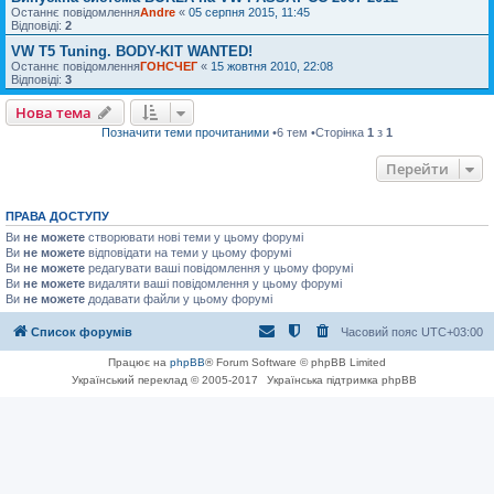
Останнє повідомлення
Andre
«
05 серпня 2015, 11:45
Відповіді:
2
VW T5 Tuning. BODY-KIT WANTED!
Останнє повідомлення
ГОНСЧЕГ
«
15 жовтня 2010, 22:08
Відповіді:
3
Нова тема
Позначити теми прочитаними
•6 тем •Сторінка
1
з
1
Перейти
ПРАВА ДОСТУПУ
Ви
не можете
створювати нові теми у цьому форумі
Ви
не можете
відповідати на теми у цьому форумі
Ви
не можете
редагувати ваші повідомлення у цьому форумі
Ви
не можете
видаляти ваші повідомлення у цьому форумі
Ви
не можете
додавати файли у цьому форумі
Список форумів
Часовий пояс
UTC+03:00
Працює на
phpBB
® Forum Software © phpBB Limited
Український переклад © 2005-2017
Українська підтримка phpBB