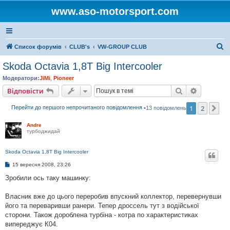
www.aso-motorsport.com
П
Список форумів
CLUB's
VW-GROUP CLUB
о
Skoda Octavia 1,8T Big Intercooler
ш
Модератори:
JiMi
,
Pioneer
у
Пошук
Розшире
Відповісти
к
1
2
Да
Перейти до першого непрочитаного повідомлення
•13 повідомлень
Andre
турбоджидай
Skoda Octavia 1,8T Big Intercooler
Н
15 вересня 2008, 23:26
е
п
Зробили ось таку машинку:
р
о
ч
Власник вже до цього переробив впускний коллектор, перевернувши
и
його та переваривши ранери. Тепер дроссель тут з водійської
т
а
сторони. Також дороблена турбіна - котра по характеристиках
н
випереджує К04.
е