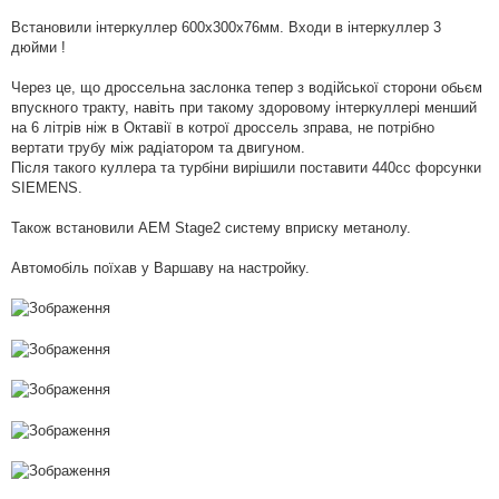
п
о
Встановили інтеркуллер 600x300x76мм. Входи в інтеркуллер 3
в
і
дюйми !
д
о
м
Через це, що дроссельна заслонка тепер з водійської сторони обьєм
л
впускного тракту, навіть при такому здоровому інтеркуллері менший
е
н
на 6 літрів ніж в Октавії в котрої дроссель зправа, не потрібно
н
вертати трубу між радіатором та двигуном.
я
Після такого куллера та турбіни вирішили поставити 440cc форсунки
SIEMENS.
Також встановили АЕМ Stage2 систему вприску метанолу.
Автомобіль поїхав у Варшаву на настройку.