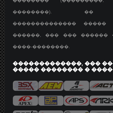
�������� (���������, 
��������). �� �
�������������� �����
������, ��� ��� ������
����-��������.
�������������, ��� �
����� �������� � ����