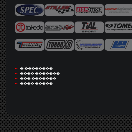
� ��������
���� �������
��� �������
���� �����