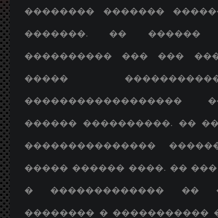
�������� ������� �����
�������. �� ������
���������� ��� ��� ���
����� ���������
������������������ 
������ ����������. �� �
��������������� ����
����� ������ ����. �� ��
� ������������� �� �
�������� � ����������� 