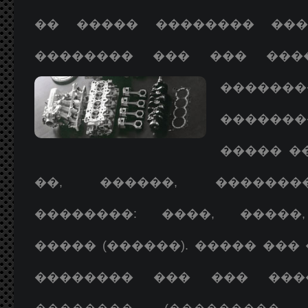
�� ����� �������� ��
�������� ��� ��� ���
�������
�������
����� �
��, ������, �������
��������: ����, �����
����� (������). ����� ���
�������� ��� ��� ���