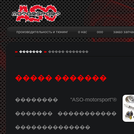
производительность и тюнинг
о нас
ooo
заказ запча
производительность
пресса о нас
�������
����� �������
технический тюнинг
наша станция
турбоинжиниринг
наш магазин
спортивные автомобили
наши гонки
����� �������
�������� "ASO-motorsport"®
������� �����������
��������������